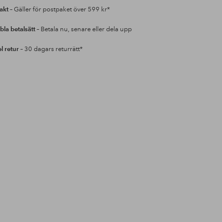
rakt
– Gäller för postpaket över 599 kr*
bla betalsätt
– Betala nu, senare eller dela upp
l retur
– 30 dagars returrätt*