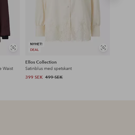
produkt
NYHET!
Visa
Visa
DEAL
liknande
liknande
Ellos Collection
Ellos ST
e Waist
Satinblus med spetskant
Pilejacka 
399 SEK
499 SEK
599 SEK