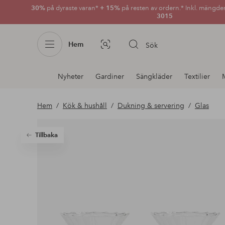
30%
på dyraste varan*
+ 15%
på resten av ordern.* Inkl. mängde
3015
Hem
Sök
Bildsök
Avdelnings
Nyheter
Gardiner
Sängkläder
Textilier
navigation
Hem
Kök & hushåll
Dukning & servering
Glas
Tillbaka