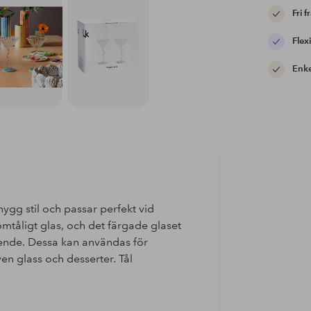
Fri f
Flexi
Enke
ygg stil och passar perfekt vid
ömtåligt glas, och det färgade glaset
eende. Dessa kan användas för
n glass och desserter. Tål