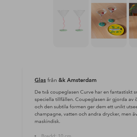
Glas
från
&k Amsterdam
De två coupeglasen Curve har en fantastiskt sn
speciella tillfällen. Coupeglasen är gjorda av 
och den subtila formen ger dem ett unikt uts
champagne, vatten och andra drycker, men äve
maskindisk.
Bredd: 10 cm