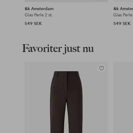
liknande
&k Amsterdam
&k Amste
Glas Perle 2 st.
Glas Perle 
549 SEK
549 SEK
Favoriter just nu
Lägg
till
i
favoriter