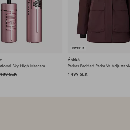
NYHET!
e
Áhkká
ational Sky High Mascara
Parkas Padded Parka W Adjustabl
189 SEK
1 499 SEK