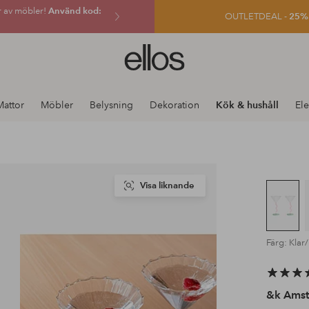
r av möbler!
Använd kod:
OUTLETDEAL -
25% e
Ellos
logotyp
-
gå
Mattor
Möbler
Belysning
Dekoration
Kök & hushåll
Ele
till
förstasidan
Visa liknande
Färg: Klar
&k Ams