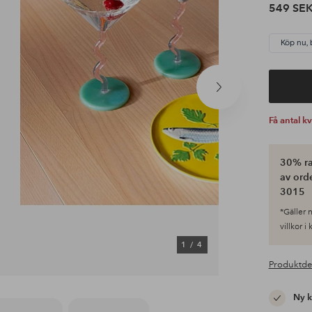
549 SE
Köp nu, 
Nästa
produkt
Få antal k
30% ra
av ord
3015
*Gäller n
villkor i
1
/
4
Produktde
Ny 