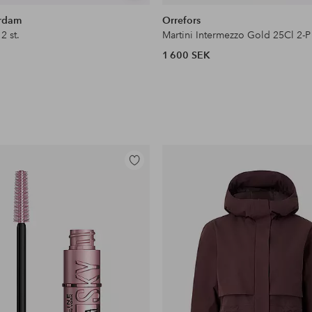
liknande
rdam
Orrefors
2 st.
Martini Intermezzo Gold 25Cl 2-P
1 600 SEK
Lägg
till
i
favoriter