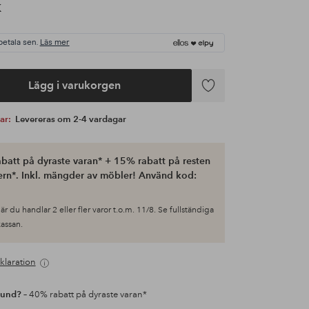
K
betala sen.
Läs mer
Lägg i varukorgen
Lägg
till
var:
Levereras om 2-4 vardagar
i
favoriter
batt på dyraste varan* + 15% rabatt på resten
ern*. Inkl. mängder av möbler! Använd kod:
är du handlar 2 eller fler varor t.o.m. 11/8. Se fullständiga
 kassan.
klaration
kund?
– 40% rabatt på dyraste varan*