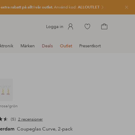
xtra rabatt på allt i vår outlet.
Använd kod:
ALLOUTLET
Stän
Gå
Logga in
till
Gå
favoritmarkerade
till
ktronik
Märken
Deals
Outlet
Presentkort
produkter
kundvagnen
/rosa/grön
5
2 recensioner
terdam
Coupeglas Curve, 2-pack