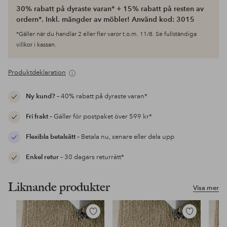
30% rabatt på dyraste varan* + 15% rabatt på resten av
ordern*. Inkl. mängder av möbler! Använd kod: 3015
*Gäller när du handlar 2 eller fler varor t.o.m. 11/8. Se fullständiga
villkor i kassan.
Produktdeklaration
Ny kund?
– 40% rabatt på dyraste varan*
Fri frakt
– Gäller för postpaket över 599 kr*
Flexibla betalsätt
– Betala nu, senare eller dela upp
Enkel retur
– 30 dagars returrätt*
Liknande produkter
Visa mer
Lägg
Lägg
till
till