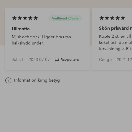
Verifierad köpare
Skön prisvärd 
Ullmatta
Köpte 2 st, en till
Mjuk och tjock! Ligger bra utan
köket och de mot
halkskydd under.
förväntningar. Ri
sköna att stå på.
Julia L —
2023-07-07
Cengo —
2021-12
Rapportera
Information kring betyg