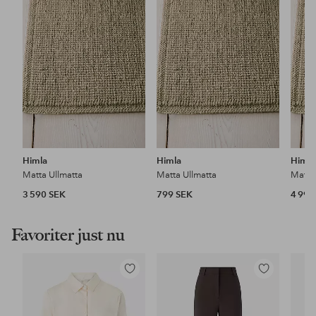
i
i
favoriter
favoriter
Himla
Himla
Himla
Matta Ullmatta
Matta Ullmatta
Matta
3 590 SEK
799 SEK
4 990
Favoriter just nu
Lägg
Lägg
till
till
i
i
favoriter
favoriter