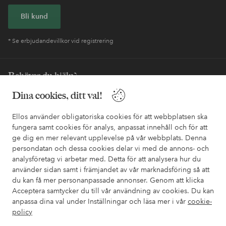
Bli kund
* Se erbjudandevillkor vid registrering
Behöver du hjälp?
Dina cookies, ditt val!
I vår FAQ hittar du svaren på de vanligaste frågorna. Här finns
också information om hur du enklast kontaktar oss.
Ellos använder obligatoriska cookies för att webbplatsen ska
fungera samt cookies för analys, anpassat innehåll och för att
Kundservice
Beställning
Betalsätt
Leveran
ge dig en mer relevant upplevelse på vår webbplats. Denna
persondatan och dessa cookies delar vi med de annons- och
analysföretag vi arbetar med. Detta för att analysera hur du
använder sidan samt i främjandet av vår marknadsföring så att
Mina sidor
du kan få mer personanpassade annonser. Genom att klicka
Acceptera samtycker du till vår användning av cookies. Du kan
Om Ellos
anpassa dina val under Inställningar och läsa mer i vår
cookie-
policy