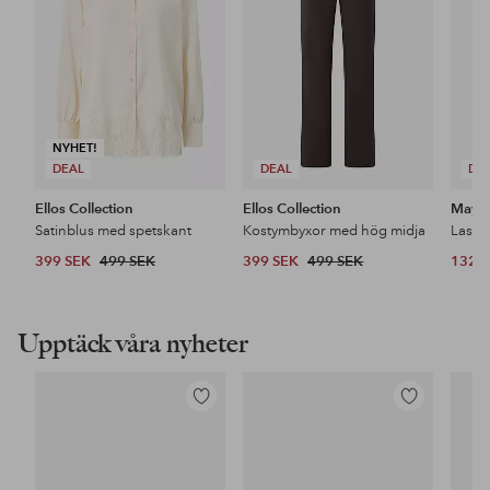
NYHET!
DEAL
DEAL
DE
Ellos Collection
Ellos Collection
Maybe
Satinblus med spetskant
Kostymbyxor med hög midja
399 SEK
499 SEK
399 SEK
499 SEK
132 
Upptäck våra nyheter
Lägg
Lägg
till
till
i
i
favoriter
favoriter