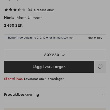
6
6 recensioner
Himla
Matta Ullmatta
2 490 SEK
Räntefri delbetalning 3, 6, 12 eller 18 mån.
Läs mer
80X230
Lägg i varukorgen
Lägg
till
Få antal kvar.
Levereras om 4-6 vardagar
i
favoriter
Produktbeskrivning