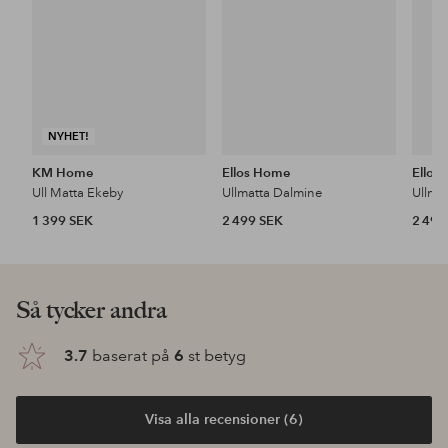
NYHET!
KM Home
Ellos Home
Ellos
Ull Matta Ekeby
Ullmatta Dalmine
Ullma
1 399 SEK
2 499 SEK
2 499
Så tycker andra
3.7
baserat på
6
st betyg
Visa alla recensioner (6)