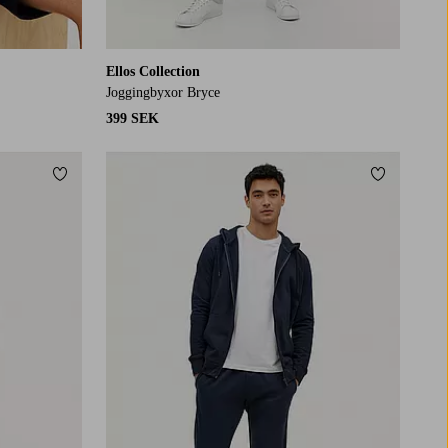
Ellos Collection
Joggingbyxor Bryce
399 SEK
Lägg till i favoriter
Lägg till i