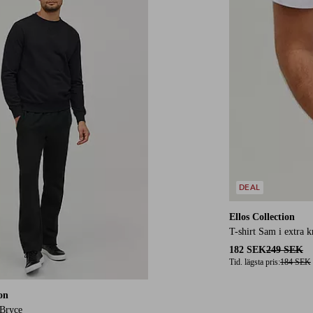
DEAL
Ellos Collection
T-shirt Sam i extra k
182 SEK
249 SEK
Tid. lägsta pris:
184 SEK
ion
 Bryce