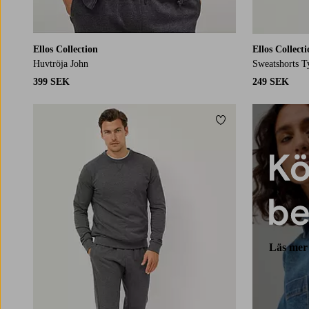
Ellos Collection
Ellos Collect
Huvtröja John
Sweatshorts T
399 SEK
249 SEK
Lägg till i favoriter
Läs mer