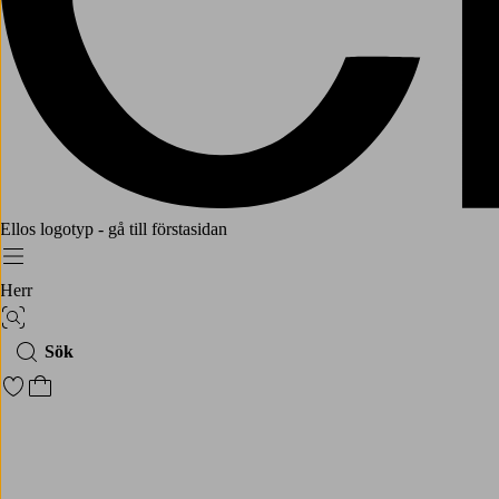
Ellos logotyp - gå till förstasidan
Meny
Herr
Bildsök
Sök
Gå till favoritmarkerade produkter
Gå till kundvagnen