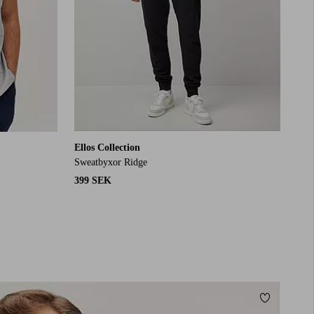
Ellos Collection
Sweatbyxor Ridge
399 SEK
Lägg till i