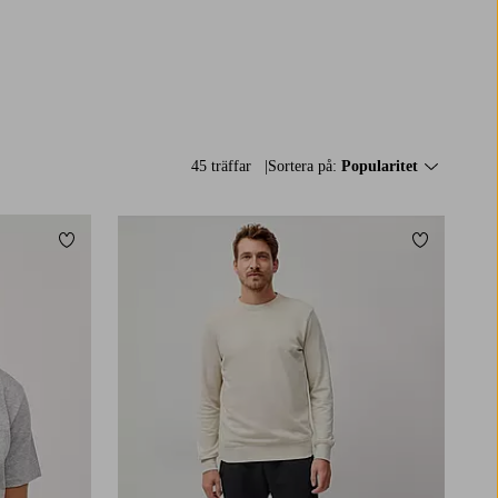
45 träffar
Sortera på:
Popularitet
Lägg till i favoriter
Lägg till i