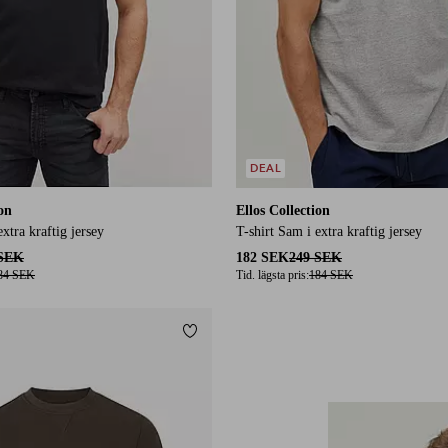
DEAL
ion
Ellos Collection
extra kraftig jersey
T-shirt Sam i extra kraftig jersey
 SEK
182 SEK
249 SEK
84 SEK
Tid. lägsta pris:
184 SEK
Lägg till i favoriter