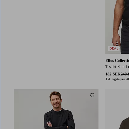
DEAL
Ellos Collect
T-shirt Sam i 
182 SEK
249
Tid. lägsta pris:
1
Lägg till i favoriter