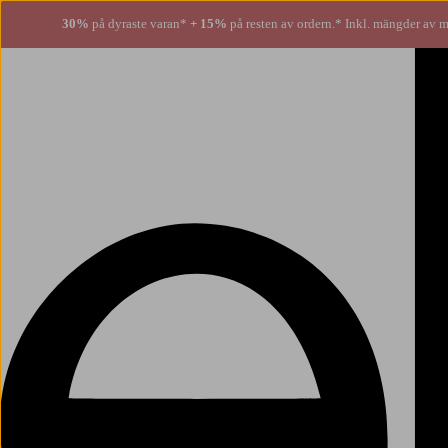
30%
på dyraste varan*
+ 15%
på resten av ordern.* Inkl. mängder av m