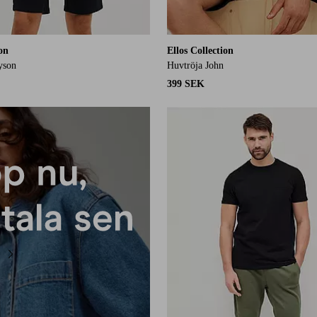
ion
Ellos Collection
yson
Huvtröja John
399 SEK