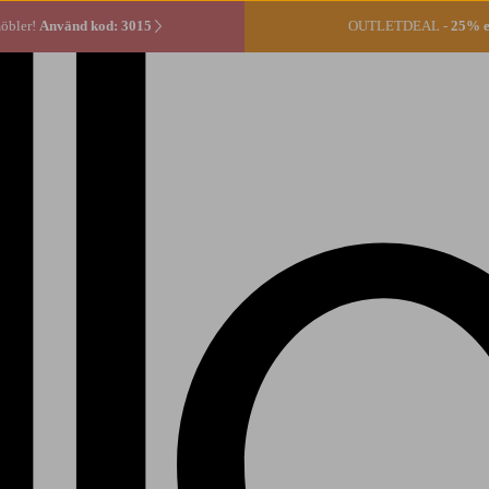
öbler!
Använd kod: 3015
OUTLETDEAL -
25% ex