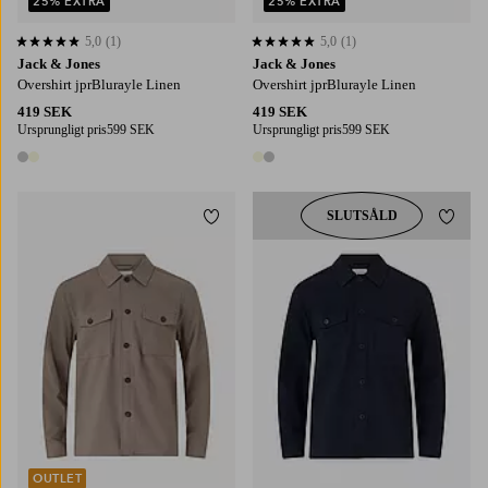
25% EXTRA
25% EXTRA
5,0
(1)
5,0
(1)
5,0 baserat på 1 st betyg
5,0 baserat på 1 st betyg
Jack & Jones
Jack & Jones
Overshirt jprBlurayle Linen
Overshirt jprBlurayle Linen
419 SEK
419 SEK
Ursprungligt pris
599 SEK
Ursprungligt pris
599 SEK
2 färger
2 färger
SLUTSÅLD
Lägg till i favoriter
Lägg t
OUTLET