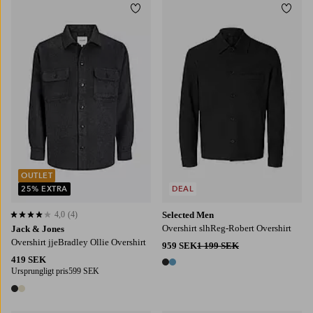
Lägg till i favoriter
Lägg t
S
M
L
XL
2XL
S
M
L
XL
2XL
OUTLET
25% EXTRA
DEAL
4,0
(4)
Selected Men
4,0 baserat på 4 st betyg
Overshirt slhReg-Robert Overshirt
Jack & Jones
Overshirt jjeBradley Ollie Overshirt
959 SEK
1 199 SEK
419 SEK
2 färger
Ursprungligt pris
599 SEK
2 färger