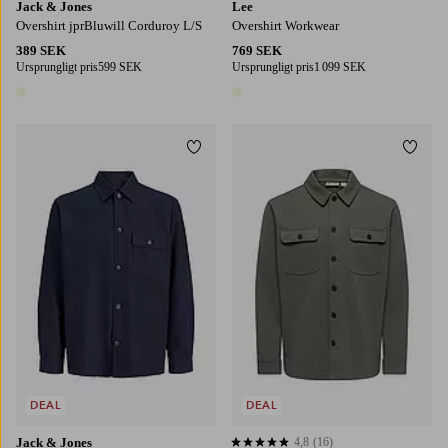
Jack & Jones
Lee
Overshirt jprBluwill Corduroy L/S
Overshirt Workwear
389 SEK
769 SEK
Ursprungligt pris
599 SEK
Ursprungligt pris
1 099 SEK
1 färg
1 färg
Lägg till i favoriter
Lägg t
S
M
L
XL
2XL
S
M
L
XL
XXL
DEAL
DEAL
Jack & Jones
4,8
(16)
4,8 baserat på 16 st betyg