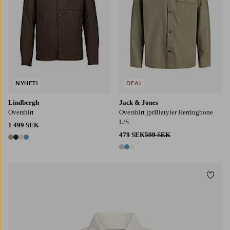
NYHET!
DEAL
Lindbergh
Jack & Jones
Overshirt
Overshirt jprBlatyler Herringbone
L/S
1 499 SEK
479 SEK
599 SEK
4 färger
3 färger
Lägg t
S
M
L
XL
2XL