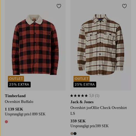
Lägg till i favoriter
Lägg t
S
M
L
XL
S
M
L
XL
2XL
OUTLET
OUTLET
25% EXTRA
25% EXTRA
Timberland
5,0
(1)
5,0 baserat på 1 st betyg
Overshirt Buffalo
Jack & Jones
Overshirt jorOllie Check Overshirt
1 139 SEK
LS
Ursprungligt pris
1 899 SEK
359 SEK
1 färg
Ursprungligt pris
599 SEK