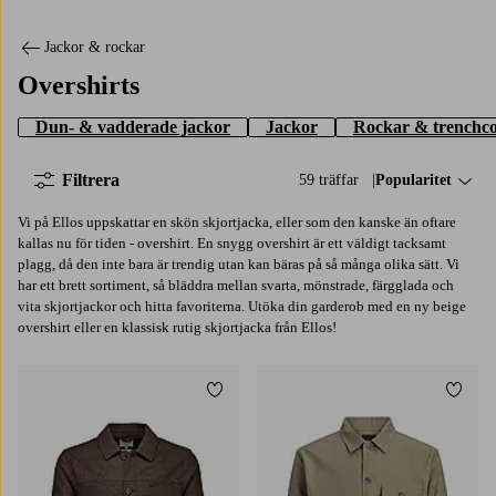
Jackor & rockar
Overshirts
Dun- & vadderade jackor
Jackor
Rockar & trenchco
Filtrera
59 träffar
Sortera på:
Popularitet
Vi på Ellos uppskattar en skön skjortjacka, eller som den kanske än oftare
kallas nu för tiden - overshirt. En snygg overshirt är ett väldigt tacksamt
plagg, då den inte bara är trendig utan kan bäras på så många olika sätt. Vi
har ett brett sortiment, så bläddra mellan svarta, mönstrade, färgglada och
vita skjortjackor och hitta favoriterna. Utöka din garderob med en ny beige
overshirt eller en klassisk rutig skjortjacka från Ellos!
Lägg till i favoriter
Lägg t
S
M
L
XL
2XL
S
M
L
XL
2XL