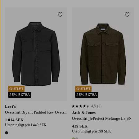
2 färger
Lägg till i favoriter
Lägg t
XS
S
M
L
XL
S
M
L
XL
2XL
OUTLET
OUTLET
25% EXTRA
25% EXTRA
Levi's
4,5
(2)
4,5 baserat på 2 st betyg
Overshirt Bryant Padded Rev Oversh
Jack & Jones
Overshirt jjePerfect Melange LS SN
1 014 SEK
Ursprungligt pris
1 449 SEK
419 SEK
Ursprungligt pris
599 SEK
1 färg