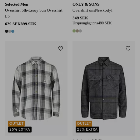
Selected Men
ONLY & SONS
Overshirt Slh-Leroy Sun Overshirt
Overshirt onsNewkodyl
LS
349 SEK
Ursprungligt pris
499 SEK
629 SEK
899 SEK
3 färger
3 färger
Lägg till i favoriter
Lägg t
S
M
L
XL
2XL
S
M
L
XL
2XL
OUTLET
OUTLET
25% EXTRA
25% EXTRA