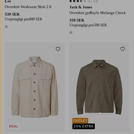
Lee
3,7
(3)
3,7 baserat på 3 st betyg
Overshirt Workwear Shirt 2.0
Jack & Jones
Overshirt jprRayle Melange Check
539 SEK
Ursprungligt pris
899 SEK
359 SEK
Ursprungligt pris
599 SEK
1 färg
1 färg
Lägg till i favoriter
Lägg t
S
M
L
XL
2XL
S
M
L
XL
2XL
OUTLET
DEAL
25% EXTRA