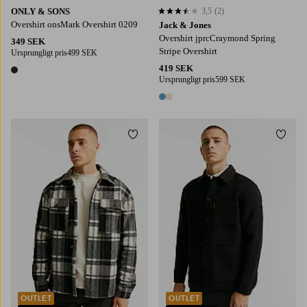
ONLY & SONS
3,5
(2)
3,5 baserat på 2 st betyg
Overshirt onsMark Overshirt 0209
Jack & Jones
Overshirt jprcCraymond Spring
349 SEK
Stripe Overshirt
Ursprungligt pris
499 SEK
419 SEK
1 färg
Ursprungligt pris
599 SEK
2 färger
Lägg till i favoriter
Lägg t
S
M
L
XL
2XL
S
M
L
XL
2XL
OUTLET
OUTLET