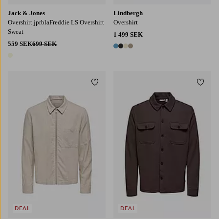
Jack & Jones
Lindbergh
Overshirt jprblaFreddie LS Overshirt
Overshirt
Sweat
1 499 SEK
559 SEK
699 SEK
4 färger
1 färg
Lägg till i favoriter
Lägg t
S
M
L
XL
XXL
S
M
L
XL
XXL
DEAL
DEAL