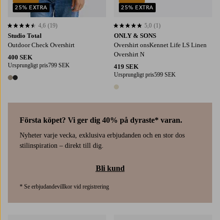
25% EXTRA
25% EXTRA
4,6
(19)
5,0
(1)
4,6 baserat på 19 st betyg
5,0 baserat på 1 st betyg
Studio Total
ONLY & SONS
Outdoor Check Overshirt
Overshirt onsKennet Life LS Linen
Overshirt N
400 SEK
Ursprungligt pris
799 SEK
419 SEK
Ursprungligt pris
599 SEK
2 färger
1 färg
Första köpet? Vi ger dig 40% på dyraste* varan.
Nyheter varje vecka, exklusiva erbjudanden och en stor dos
stilinspiration – direkt till dig.
Bli kund
* Se erbjudandevillkor vid registrering