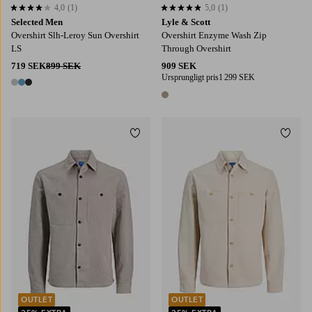
4,0
(1)
5,0
(1)
4,0 baserat på 1 st betyg
5,0 baserat på 1 st betyg
Selected Men
Lyle & Scott
Overshirt Slh-Leroy Sun Overshirt
Overshirt Enzyme Wash Zip
LS
Through Overshirt
719 SEK
899 SEK
909 SEK
Ursprungligt pris
1 299 SEK
3 färger
1 färg
Lägg till i favoriter
Lägg t
S
M
L
XL
2XL
S
M
L
XL
2XL
OUTLET
OUTLET