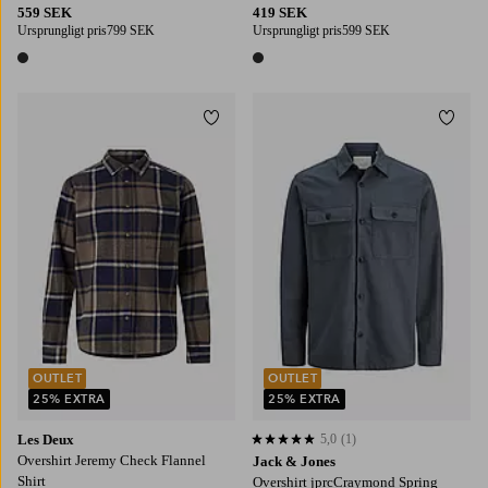
559 SEK
419 SEK
Ursprungligt pris
799 SEK
Ursprungligt pris
599 SEK
1 färg
1 färg
Lägg till i favoriter
Lägg t
S
M
L
XL
2XL
S
M
L
XL
2XL
OUTLET
OUTLET
25% EXTRA
25% EXTRA
Les Deux
5,0
(1)
5,0 baserat på 1 st betyg
Overshirt Jeremy Check Flannel
Jack & Jones
Shirt
Overshirt jprcCraymond Spring