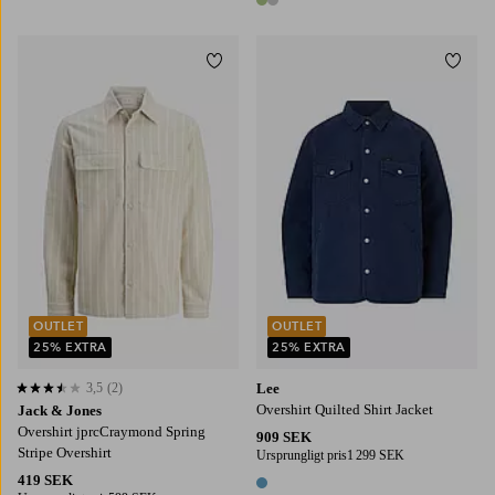
2 färger
Lägg till i favoriter
Lägg t
S
M
L
XL
2XL
S
M
L
XL
2XL
OUTLET
OUTLET
25% EXTRA
25% EXTRA
3,5
(2)
Lee
3,5 baserat på 2 st betyg
Overshirt Quilted Shirt Jacket
Jack & Jones
Overshirt jprcCraymond Spring
909 SEK
Stripe Overshirt
Ursprungligt pris
1 299 SEK
419 SEK
1 färg