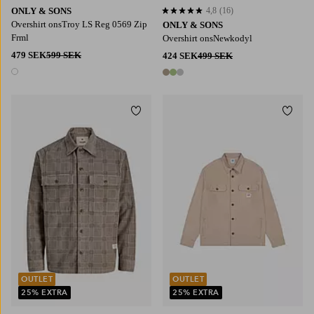
ONLY & SONS
4,8
(16)
4,8 baserat på 16 st betyg
Overshirt onsTroy LS Reg 0569 Zip
ONLY & SONS
Frml
Overshirt onsNewkodyl
479 SEK
599 SEK
424 SEK
499 SEK
1 färg
3 färger
Lägg till i favoriter
Lägg t
S
M
L
XL
2XL
S
M
L
XL
2XL
OUTLET
OUTLET
25% EXTRA
25% EXTRA