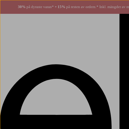
30%
på dyraste varan*
+ 15%
på resten av ordern.* Inkl. mängder av m