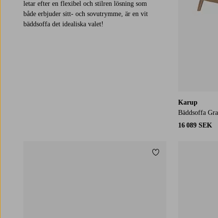
letar efter en flexibel och stilren lösning som
både erbjuder sitt- och sovutrymme, är en vit
bäddsoffa det idealiska valet!
Karup
Bäddsoffa Gr
16 089 SEK
Lägg till i favoriter