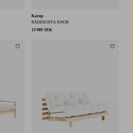
Karup
BÄDDSOFFA KNOB
13 989 SEK
Lägg till i favoriter
Lägg till i