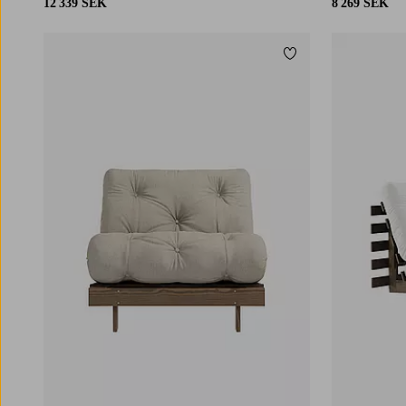
12 339 SEK
8 269 SEK
Lägg till i favoriter