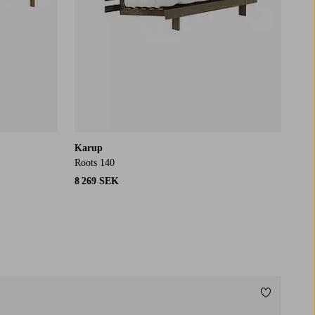
Karup
Roots 140
8 269 SEK
Lägg till i