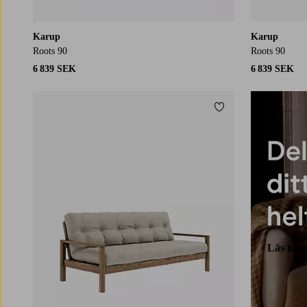
Karup
Karup
Roots 90
Roots 90
6 839 SEK
6 839 SEK
Lägg till i favoriter
Läs mer