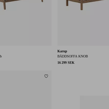
Karup
ab
BÄDDSOFFA KNOB
16 299 SEK
Lägg till i favoriter