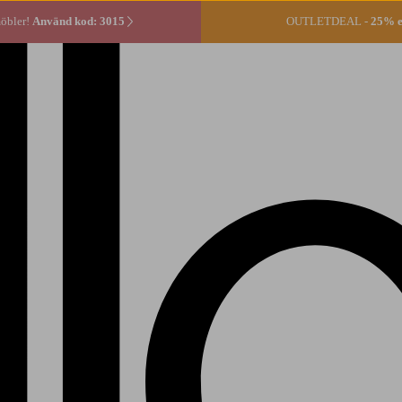
öbler!
Använd kod: 3015
OUTLETDEAL -
25% ex