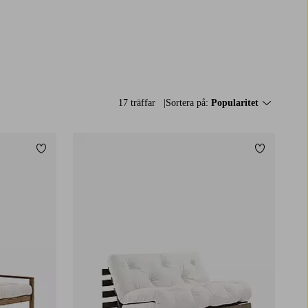
17 träffar
Sortera på:
Popularitet
Lägg till i favoriter
Lägg till i