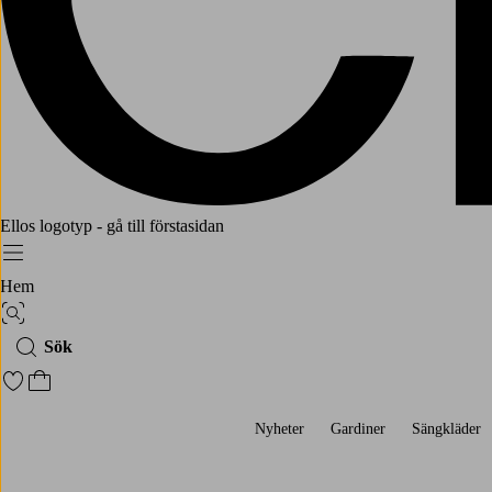
Ellos logotyp - gå till förstasidan
Meny
Hem
Bildsök
Sök
Gå till favoritmarkerade produkter
Gå till kundvagnen
Nyheter
Gardiner
Sängkläder