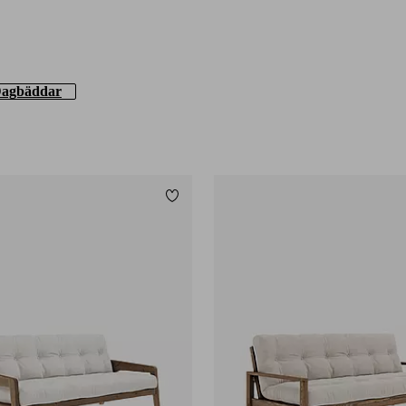
agbäddar
Lägg till i favoriter