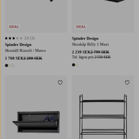
DEAL
DEAL
3,0
(3)
Spinder Design
3,0 baserat på 3 st betyg
Skoskåp Billy 1 Maxi
Spinder Design
Skoställ Rizzoli / Marco
2 239 SEK
2 799 SEK
Tid. lägsta pris:
2 550 SEK
1 760 SEK
2 200 SEK
2 färger
3 färger
Lägg till i favoriter
Lägg t