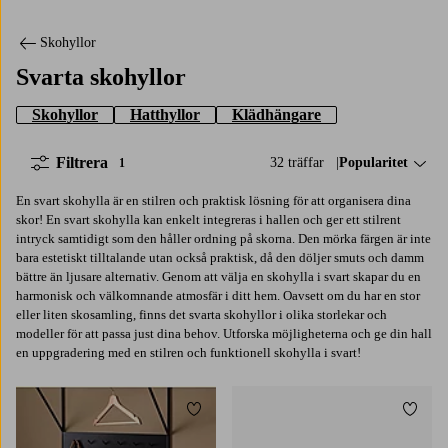
Skohyllor
Svarta skohyllor
Skohyllor
Hatthyllor
Klädhängare
Filtrera
32 träffar
Sortera på:
Popularitet
1
En svart skohylla är en stilren och praktisk lösning för att organisera dina
skor! En svart skohylla kan enkelt integreras i hallen och ger ett stilrent
intryck samtidigt som den håller ordning på skorna. Den mörka färgen är inte
bara estetiskt tilltalande utan också praktisk, då den döljer smuts och damm
bättre än ljusare alternativ. Genom att välja en skohylla i svart skapar du en
harmonisk och välkomnande atmosfär i ditt hem. Oavsett om du har en stor
eller liten skosamling, finns det svarta skohyllor i olika storlekar och
modeller för att passa just dina behov. Utforska möjligheterna och ge din hall
en uppgradering med en stilren och funktionell skohylla i svart!
Lägg till i favoriter
Lägg t