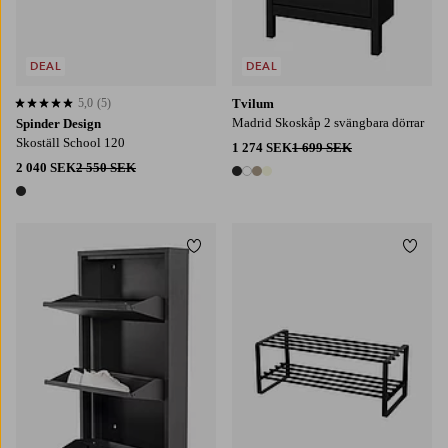
DEAL
DEAL
5,0
(5)
Tvilum
5,0 baserat på 5 st betyg
Madrid Skoskåp 2 svängbara dörrar
Spinder Design
Skoställ School 120
1 274 SEK
1 699 SEK
2 040 SEK
2 550 SEK
4 färger
1 färg
Lägg till i favoriter
Lägg t