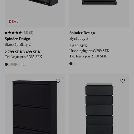
DEAL
4,8
(8)
Spinder Design
4,8 baserat på 8 st betyg
Byrå Joey 3
Spinder Design
Skoskåp Billy 2
2 639 SEK
Ursprungligt pris
3 299 SEK
2 799 SEK
3 499 SEK
Tid. lägsta pris:
2 550 SEK
Tid. lägsta pris:
3 365 SEK
+1
2 färger
6 färger
Lägg till i favoriter
Lägg t