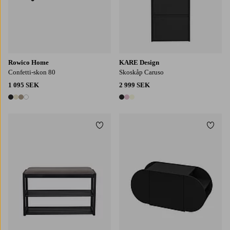
Rowico Home
KARE Design
Confetti-skon 80
Skoskåp Caruso
1 095 SEK
2 999 SEK
4 färger
3 färger
Lägg till i favoriter
Lägg t