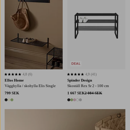
DEAL
4,8
(6)
4,9
(41)
4,8 baserat på 6 st betyg
4,9 baserat på 41 st betyg
Ellos Home
Spinder Design
Vägghylla / skohylla Elis Single
Skoställ Rex Sr 2 - 100 cm
799 SEK
1 667 SEK
2 084 SEK
3 färger
5 färger
Lägg t