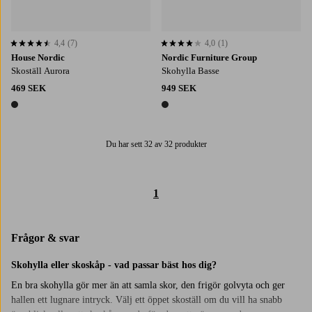
4,4
(7)
4,0
(1)
4,4 baserat på 7 st betyg
4,0 baserat på 1 st betyg
House Nordic
Nordic Furniture Group
Skoställ Aurora
Skohylla Basse
469 SEK
949 SEK
1 färg
1 färg
Du har sett 32 av 32 produkter
1
Frågor & svar
Skohylla eller skoskåp - vad passar bäst hos dig?
En bra skohylla gör mer än att samla skor, den frigör golvyta och ger
hallen ett lugnare intryck. Välj ett öppet skoställ om du vill ha snabb