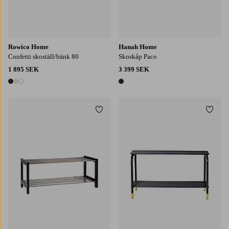
Rowico Home
Hanah Home
Confetti skoställ/bänk 80
Skoskåp Paco
1 895 SEK
3 399 SEK
3 färger
1 färg
Lägg till i favoriter
Lägg t