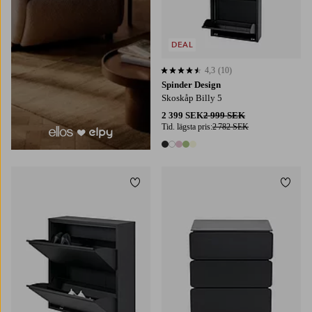
DEAL
4,3
(10)
4,3 baserat på 10 st betyg
Spinder Design
Skoskåp Billy 5
2 399 SEK
2 999 SEK
Tid. lägsta pris:
2 782 SEK
5 färger
Lägg till i favoriter
Lägg t