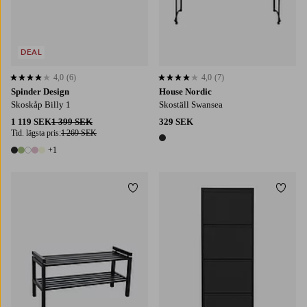
DEAL
4,0
(6)
4,0
(7)
4,0 baserat på 6 st betyg
4,0 baserat på 7 st betyg
Spinder Design
House Nordic
Skoskåp Billy 1
Skoställ Swansea
1 119 SEK
1 399 SEK
329 SEK
Tid. lägsta pris:
1 269 SEK
1 färg
+1
6 färger
Lägg till i favoriter
Lägg t