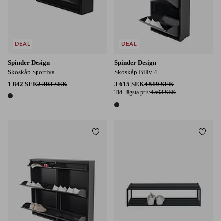
DEAL
DEAL
Spinder Design
Spinder Design
Skoskåp Sportiva
Skoskåp Billy 4
1 842 SEK
2 303 SEK
3 615 SEK
4 519 SEK
Tid. lägsta pris:
4 503 SEK
1 färg
1 färg
Lägg till i favoriter
Lägg t