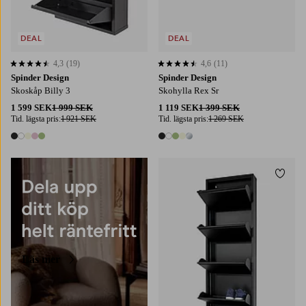
DEAL
DEAL
4,3
(19)
4,6
(11)
4,3 baserat på 19 st betyg
4,6 baserat på 11 st betyg
Spinder Design
Spinder Design
Skoskåp Billy 3
Skohylla Rex Sr
1 599 SEK
1 999 SEK
1 119 SEK
1 399 SEK
Tid. lägsta pris:
1 921 SEK
Tid. lägsta pris:
1 269 SEK
5 färger
5 färger
Lägg t
Läs mer