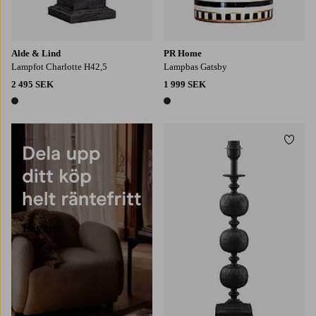
Alde & Lind
PR Home
Lampfot Charlotte H42,5
Lampbas Gatsby
2 495 SEK
1 999 SEK
1 färg
1 färg
Lägg t
Läs mer