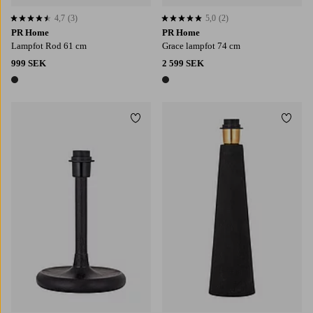
4,7
(3)
5,0
(2)
4,7 baserat på 3 st betyg
5,0 baserat på 2 st betyg
PR Home
PR Home
Lampfot Rod 61 cm
Grace lampfot 74 cm
999 SEK
2 599 SEK
1 färg
1 färg
Lägg till i favoriter
Lägg t