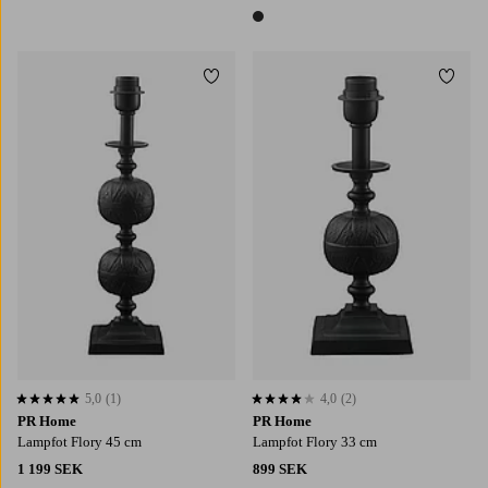
1 färg
1 färg
Lägg till i favoriter
Lägg t
5,0
(1)
4,0
(2)
5,0 baserat på 1 st betyg
4,0 baserat på 2 st betyg
PR Home
PR Home
Lampfot Flory 45 cm
Lampfot Flory 33 cm
1 199 SEK
899 SEK