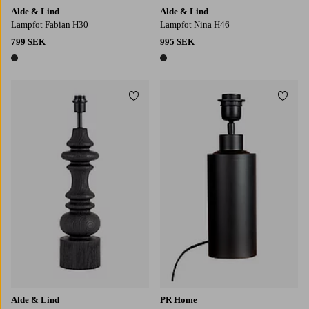
Alde & Lind
Alde & Lind
Lampfot Fabian H30
Lampfot Nina H46
799 SEK
995 SEK
1 färg
1 färg
Lägg till i favoriter
Lägg t
Alde & Lind
PR Home