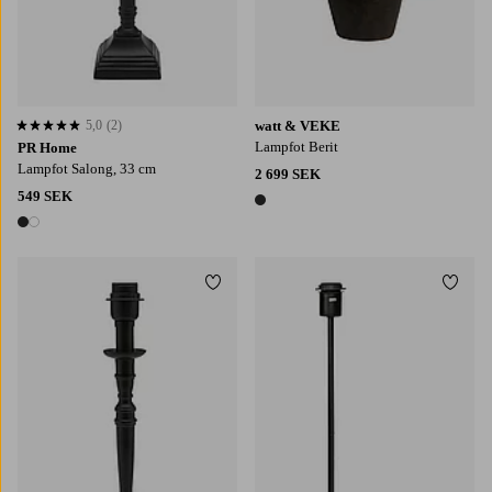
5,0
(2)
watt & VEKE
5,0 baserat på 2 st betyg
Lampfot Berit
PR Home
Lampfot Salong, 33 cm
2 699 SEK
549 SEK
1 färg
2 färger
Lägg till i favoriter
Lägg t