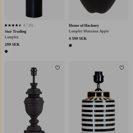
4,7
(6)
House of Hackney
4,7 baserat på 6 st betyg
Lampfot Manzana Apple
Star Trading
Lampfot
4 599 SEK
299 SEK
1 färg
1 färg
Lägg till i favoriter
Lägg t