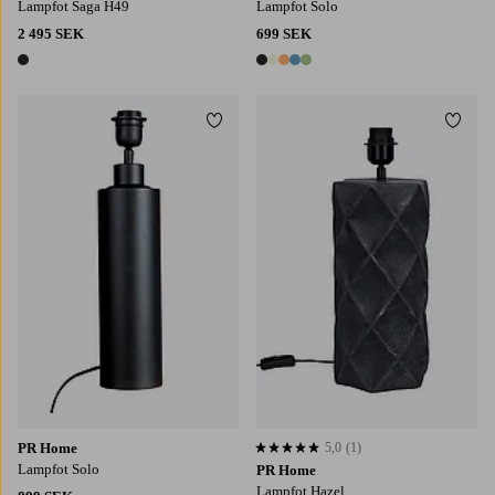
Lampfot Saga H49
Lampfot Solo
2 495 SEK
699 SEK
1 färg
5 färger
Lägg till i favoriter
Lägg t
PR Home
5,0
(1)
5,0 baserat på 1 st betyg
Lampfot Solo
PR Home
Lampfot Hazel