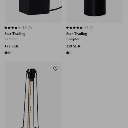
4,0
(9)
4,8
(6)
4,0 baserat på 9 st betyg
4,8 baserat på 6 st betyg
Star Trading
Star Trading
Lampfot
Lampfot
179 SEK
259 SEK
3 färger
2 färger
Lägg till i favoriter