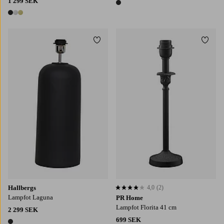
1 299 SEK
1 färg
3 färger
Lägg till i favoriter
Lägg t
Hallbergs
4,0
(2)
4,0 baserat på 2 st betyg
Lampfot Laguna
PR Home
Lampfot Florita 41 cm
2 299 SEK
699 SEK