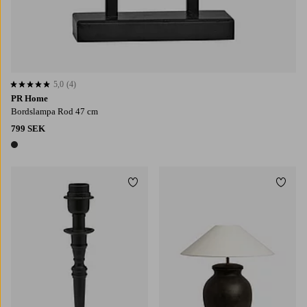
5,0
(4)
5,0 baserat på 4 st betyg
PR Home
Bordslampa Rod 47 cm
799 SEK
1 färg
Lägg till i favoriter
Lägg t