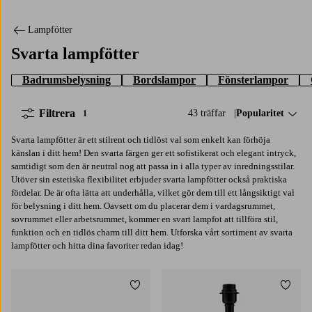
Lampfötter
Svarta lampfötter
Badrumsbelysning
Bordslampor
Fönsterlampor
Filtrera
43 träffar
Sortera på:
Popularitet
1
Svarta lampfötter är ett stilrent och tidlöst val som enkelt kan förhöja
känslan i ditt hem! Den svarta färgen ger ett sofistikerat och elegant intryck,
samtidigt som den är neutral nog att passa in i alla typer av inredningsstilar.
Utöver sin estetiska flexibilitet erbjuder svarta lampfötter också praktiska
fördelar. De är ofta lätta att underhålla, vilket gör dem till ett långsiktigt val
för belysning i ditt hem. Oavsett om du placerar dem i vardagsrummet,
sovrummet eller arbetsrummet, kommer en svart lampfot att tillföra stil,
funktion och en tidlös charm till ditt hem. Utforska vårt sortiment av svarta
lampfötter och hitta dina favoriter redan idag!
Lägg till i favoriter
Lägg t