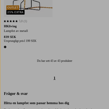
OUTLET
25% EXTRA
5,0
(1)
5,0 baserat på 1 st betyg
HKliving
Lampfot av metall
839 SEK
Ursprungligt pris
1 199 SEK
1 färg
Du har sett 43 av 43 produkter
1
Frågor & svar
Hitta en lampfot som passar hemma hos dig