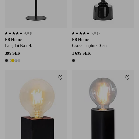
4,9
(8)
5,0
(7)
4,9 baserat på 8 st betyg
5,0 baserat på 7 st betyg
PR Home
PR Home
Lampfot Base 45cm
Grace lampfot 60 cm
399 SEK
1 699 SEK
5 färger
1 färg
Lägg till i favoriter
Lägg t