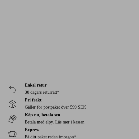
eller välja en lampfot i glas eller metall tillsammans med en enkel skärm
HKliving
House of Hackney
för ett mer avskalat uttryck. Utforska också hela vårt sortiment av
Markslöjd
watt & VEKE
belysning
och hitta fler lampor som passar ditt hem.
Trustpilot
Enkel retur
30 dagars returrätt*
Fri frakt
Gäller för postpaket över 599 SEK
Köp nu, betala sen
Betala med elpy. Läs mer i kassan.
Express
Få ditt paket redan imorgon*