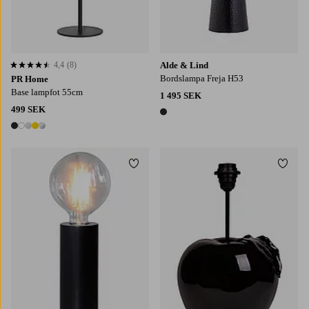
4,4
(8)
Alde & Lind
4,4 baserat på 8 st betyg
Bordslampa Freja H53
PR Home
Base lampfot 55cm
1 495 SEK
499 SEK
1 färg
5 färger
Lägg till i favoriter
Lägg t