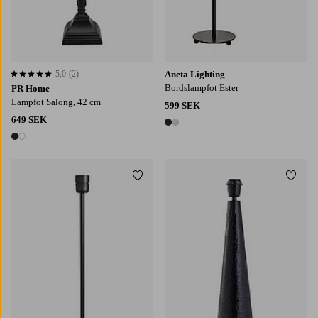
5,0
(2)
Aneta Lighting
5,0 baserat på 2 st betyg
Bordslampfot Ester
PR Home
Lampfot Salong, 42 cm
599 SEK
649 SEK
2 färger
2 färger
Lägg till i favoriter
Lägg t