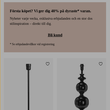
Första köpet? Vi ger dig 40% på dyraste* varan.
Nyheter varje vecka, exklusiva erbjudanden och en stor dos
stilinspiration – direkt till dig.
Bli kund
* Se erbjudandevillkor vid registrering
Lägg till i favoriter
Lägg t