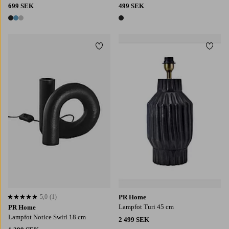
699 SEK
499 SEK
3 färger
1 färg
Lägg till i favoriter
Lägg t
5,0
(1)
PR Home
5,0 baserat på 1 st betyg
Lampfot Turi 45 cm
PR Home
Lampfot Notice Swirl 18 cm
2 499 SEK