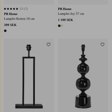
5,0
(5)
PR Home
5,0 baserat på 5 st betyg
Lampfot Joy 57 cm
PR Home
Lampfot Kotten 19 cm
1 199 SEK
399 SEK
2 färger
1 färg
Lägg till i favoriter
Lägg t