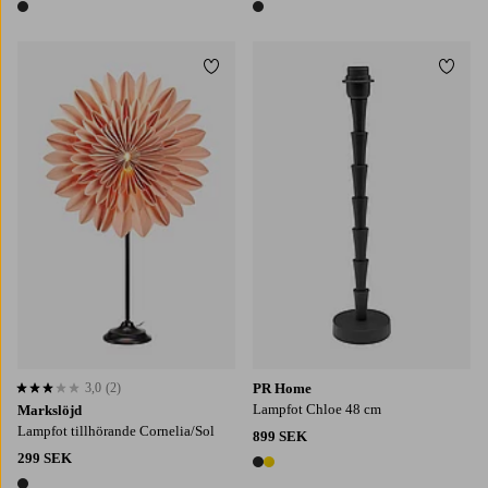
1 färg
1 färg
Lägg till i favoriter
Lägg t
3,0
(2)
PR Home
3,0 baserat på 2 st betyg
Lampfot Chloe 48 cm
Markslöjd
Lampfot tillhörande Cornelia/Sol
899 SEK
299 SEK
2 färger