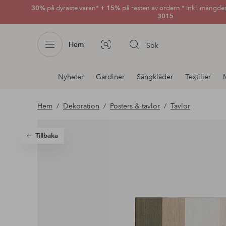
30%
på dyraste varan*
+ 15%
på resten av ordern.* Inkl. mängde
3015
Hem
Sök
Bildsök
Avdelnings
Nyheter
Gardiner
Sängkläder
Textilier
navigation
Hem
Dekoration
Posters & tavlor
Tavlor
Tillbaka