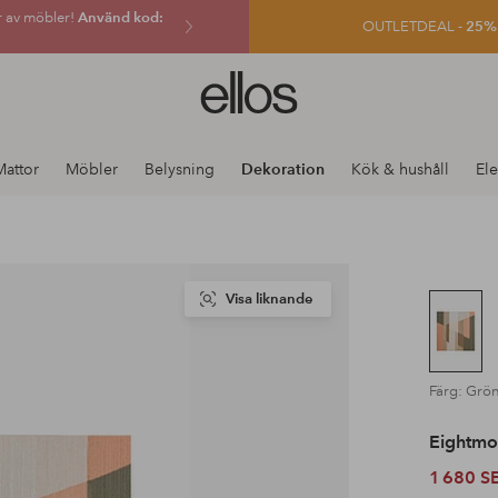
r av möbler!
Använd kod:
OUTLETDEAL -
25% e
Ellos
logotyp
-
gå
Mattor
Möbler
Belysning
Dekoration
Kök & hushåll
Ele
till
förstasidan
Visa liknande
Färg: Grö
Eightm
1 680 S