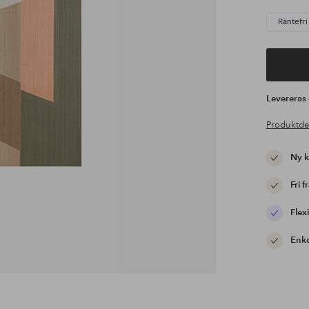
Räntefri
Leverera
Produktde
Ny 
Fri f
Flexi
Enke