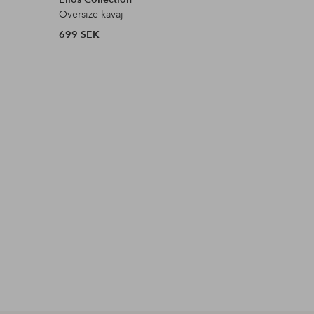
Oversize kavaj
Vida kost
699 SEK
399 SEK