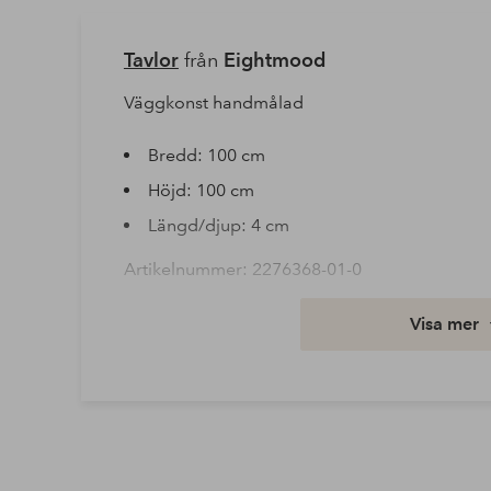
Tavlor
från
Eightmood
Väggkonst handmålad
Bredd: 100 cm
Höjd: 100 cm
Längd/djup: 4 cm
Artikelnummer: 2276368-01-0
Ladda ner högupplöst bild
Visa mer
Fri frakt
Gäller för postpaket över 599 kr
Läs mer