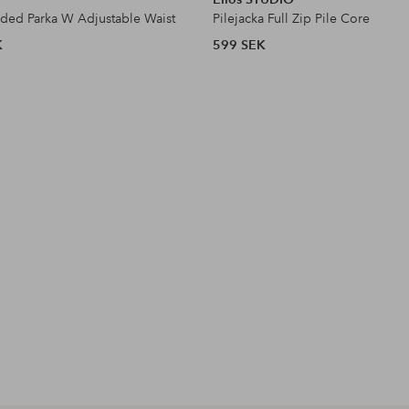
dded Parka W Adjustable Waist
Pilejacka Full Zip Pile Core
K
599 SEK