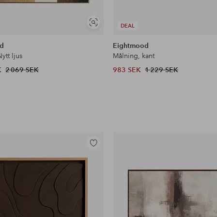
Visa
DEAL
liknande
d
Eightmood
ytt ljus
Målning, kant
K
2 069 SEK
983 SEK
1 229 SEK
Lägg
till
i
favoriter