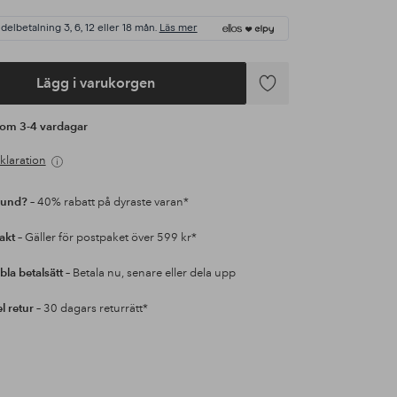
 delbetalning 3, 6, 12 eller 18 mån.
Läs mer
Lägg i varukorgen
Lägg
till
s om 3-4 vardagar
i
favoriter
klaration
kund?
– 40% rabatt på dyraste varan*
rakt
– Gäller för postpaket över 599 kr*
bla betalsätt
– Betala nu, senare eller dela upp
l retur
– 30 dagars returrätt*