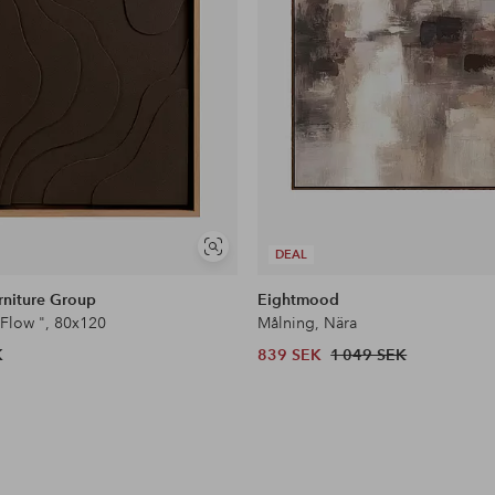
Visa
DEAL
liknande
rniture Group
Eightmood
 Flow ", 80x120
Målning, Nära
K
839 SEK
1 049 SEK