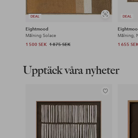
Visa
DEAL
DEAL
liknande
Eightmood
Eightmoo
Målning Solace
Målning, N
1 500 SEK
1 875 SEK
1 655 SE
Upptäck våra nyheter
Lägg
till
i
favoriter