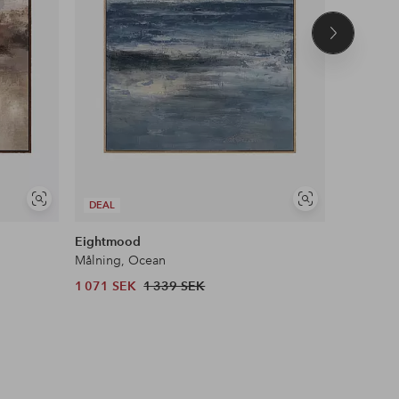
Nästa
produkt
Visa
Visa
DEAL
DEAL
liknande
liknande
Eightmood
Eightmo
Målning, Ocean
Målning, 
1 071 SEK
1 339 SEK
839 SEK