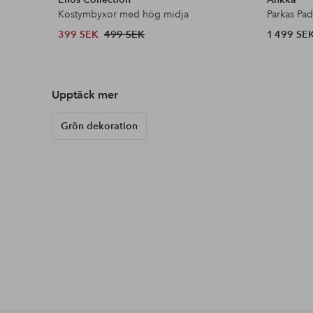
Kostymbyxor med hög midja
Parkas Pa
399 SEK
499 SEK
1 499 SE
Upptäck mer
Grön dekoration