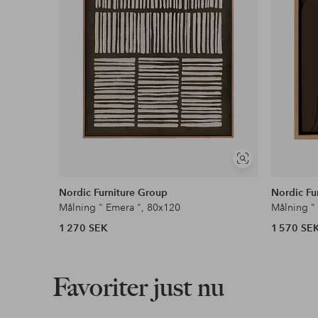
Visa
liknande
Nordic Furniture Group
Nordic Fu
Målning " Emera ", 80x120
Målning "
1 270 SEK
1 570 SE
Favoriter just nu