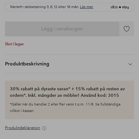
Räntefri delbetalning 3, 6, 12 eller 18 mån.
Läs mer
Lägg i varukorgen
Lägg
till
Slut i lager
i
favoriter
Produktbeskrivning
30% rabatt på dyraste varan* + 15% rabatt på resten av
ordern*. Inkl. mängder av möbler! Använd kod: 3015
*Gäller när du handlar 2 eller fler varor t.o.m. 11/8. Se fullständiga
villkor i kassan.
Produktdeklaration