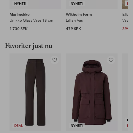
NYHET!
NYHET!
DE
Marimekko
Wikholm Form
Ellos
Unikko Glass Vase 18 cm
Lillian Vas
Vas H
1 730 SEK
479 SEK
399 
Favoriter just nu
Lägg
Lägg
till
till
i
i
favoriter
favoriter
NY
DEAL
NYHET!
DE