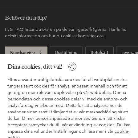
Behöver du hjälp?
I vår FAQ hittar du svaren på de vanligaste frågorna. Här finns
också information om hur du enklast kontaktar oss.
Kundservice
Beställning
Betalsätt
Leveran
Dina cookies, ditt val!
Mina sidor
Ellos använder obligatoriska cookies för att webbplatsen ska
fungera samt cookies för analys, anpassat innehåll och för att
ge dig en mer relevant upplevelse på vår webbplats. Denna
Om Ellos
persondatan och dessa cookies delar vi med de annons- och
analysföretag vi arbetar med. Detta för att analysera hur du
Våra tjänster
använder sidan samt i främjandet av vår marknadsföring så att
du kan få mer personanpassade annonser. Genom att klicka
Acceptera samtycker du till vår användning av cookies. Du kan
Villkor
anpassa dina val under Inställningar och läsa mer i vår
cookie-
policy