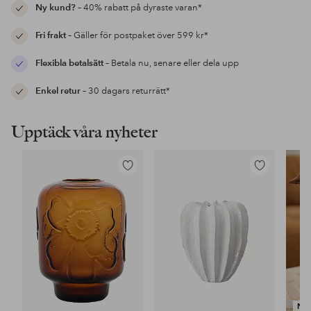
Ny kund?
– 40% rabatt på dyraste varan*
Fri frakt
– Gäller för postpaket över 599 kr*
Flexibla betalsätt
– Betala nu, senare eller dela upp
Enkel retur
– 30 dagars returrätt*
Upptäck våra nyheter
Lägg
Lägg
till
till
i
i
favoriter
favoriter
NY