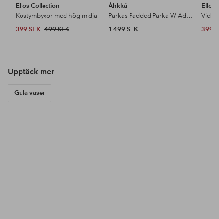
Ellos Collection
Áhkká
Ellos 
Kostymbyxor med hög midja
Parkas Padded Parka W Adjustable Waist
399 SEK
499 SEK
1 499 SEK
399 
Upptäck mer
Gula vaser