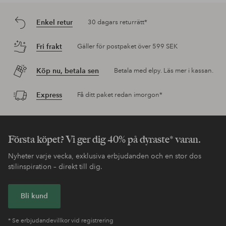
Enkel retur
30 dagars returrätt*
Fri frakt
Gäller för postpaket över 599 SEK
Köp nu, betala sen
Betala med elpy. Läs mer i kassan.
Express
Få ditt paket redan imorgon*
Första köpet? Vi ger dig 40% på dyraste* varan.
Nyheter varje vecka, exklusiva erbjudanden och en stor dos
stilinspiration – direkt till dig.
Bli kund
* Se erbjudandevillkor vid registrering