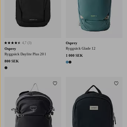
4,7
(3)
Osprey
4,7 baserat på 3 st betyg
Ryggsäck Glade 12
Osprey
Ryggsäck Daylite Plus 20 l
1 000 SEK
800 SEK
2 färger
1 färg
Lägg till i favoriter
Lägg t