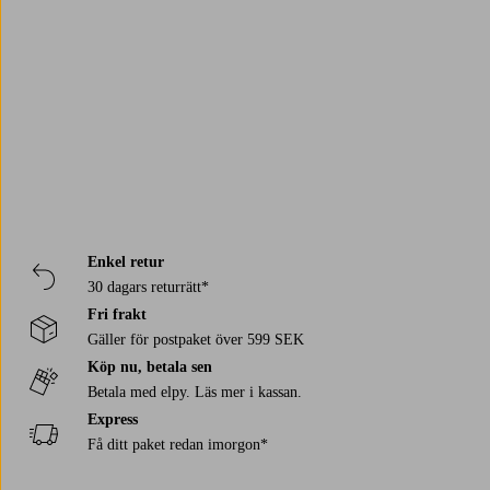
Celly
Lyle & Scott
Trustpilot
Nilox
Reebok Performance
Salming
Champion
Enkel retur
30 dagars returrätt*
Fri frakt
Gäller för postpaket över 599 SEK
Köp nu, betala sen
Betala med elpy. Läs mer i kassan.
Express
Få ditt paket redan imorgon*