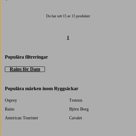
1 färg
Du har sett 15 av 15 produkter
1
Populära filtreringar
Rains för Dam
Populära märken inom Ryggsäckar
Osprey
Tretorn
Rains
Björn Borg
American Tourister
Cavalet
adidas Sport Performance
Levi's
Golla
Marimekko