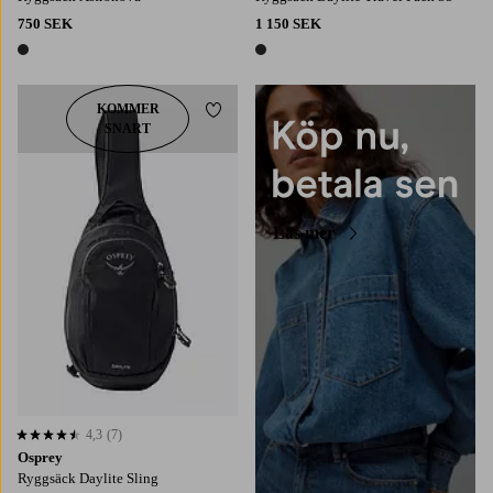
750 SEK
1 150 SEK
1 färg
1 färg
KOMMER
Lägg till i favoriter
SNART
Läs mer
4,3
(7)
4,3 baserat på 7 st betyg
Osprey
Ryggsäck Daylite Sling