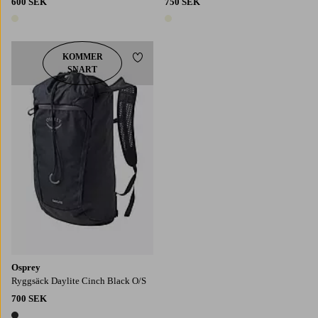
600 SEK
750 SEK
1 färg
1 färg
KOMMER
Lägg till i favoriter
SNART
Osprey
Ryggsäck Daylite Cinch Black O/S
700 SEK