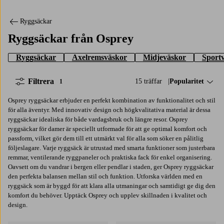
Ryggsäckar
Ryggsäckar från Osprey
Ryggsäckar
Axelremsväskor
Midjeväskor
Sport
Filtrera
15 träffar
Sortera på:
Popularitet
1
Osprey ryggsäckar erbjuder en perfekt kombination av funktionalitet och stil
för alla äventyr. Med innovativ design och högkvalitativa material är dessa
ryggsäckar idealiska för både vardagsbruk och längre resor. Osprey
ryggsäckar för damer är speciellt utformade för att ge optimal komfort och
passform, vilket gör dem till ett utmärkt val för alla som söker en pålitlig
följeslagare. Varje ryggsäck är utrustad med smarta funktioner som justerbara
remmar, ventilerande ryggpaneler och praktiska fack för enkel organisering.
Oavsett om du vandrar i bergen eller pendlar i staden, ger Osprey ryggsäckar
den perfekta balansen mellan stil och funktion. Utforska världen med en
ryggsäck som är byggd för att klara alla utmaningar och samtidigt ge dig den
komfort du behöver. Upptäck Osprey och upplev skillnaden i kvalitet och
design.