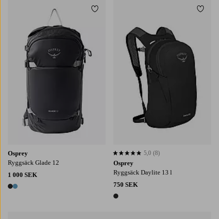
Lägg till i favoriter
Lägg t
Osprey
5,0
(8)
5,0 baserat på 8 st betyg
Ryggsäck Glade 12
Osprey
Ryggsäck Daylite 13 l
1 000 SEK
750 SEK
2 färger
1 färg