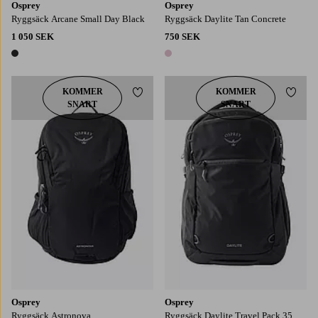
Osprey
Osprey
Ryggsäck Arcane Small Day Black
Ryggsäck Daylite Tan Concrete
1 050 SEK
750 SEK
1 färg
1 färg
KOMMER
KOMMER
Lägg till i favoriter
Lägg t
SNART
SNART
Osprey
Osprey
Ryggsäck Astronova
Ryggsäck Daylite Travel Pack 35