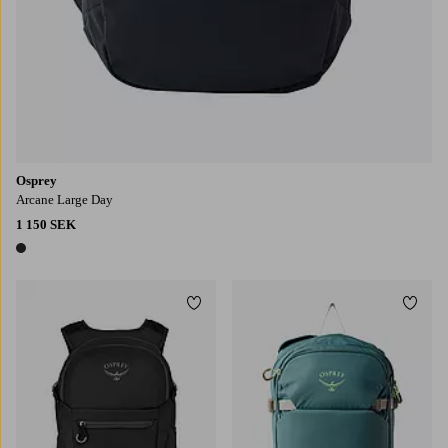
Osprey
Arcane Large Day
1 150 SEK
1 färg
Lägg till i favoriter
Lägg t