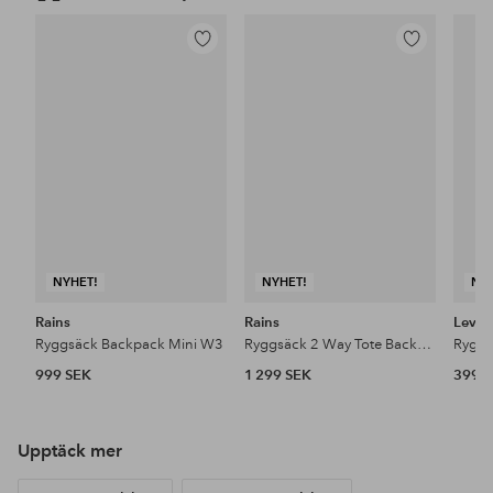
Lägg
Lägg
till
till
i
i
favoriter
favoriter
NYHET!
NYHET!
NY
Rains
Rains
Levi's
Ryggsäck Backpack Mini W3
Ryggsäck 2 Way Tote Backpack W3
999 SEK
1 299 SEK
399 
Upptäck mer