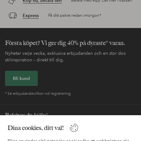
Köp nu, betala sen
Betala med elpy. Läs mer i kassan.
Express
Få ditt paket redan imorgon*
Första köpet? Vi ger dig 40% på dyraste* varan.
Nyheter varje vecka, exklusiva erbjudanden och en stor dos
stilinspiration – direkt till dig.
Bli kund
* Se erbjudandevillkor vid registrering
Behöver du hjälp?
Dina cookies, ditt val!
I vår FAQ hittar du svaren på de vanligaste frågorna. Här finns
också information om hur du enklast kontaktar oss.