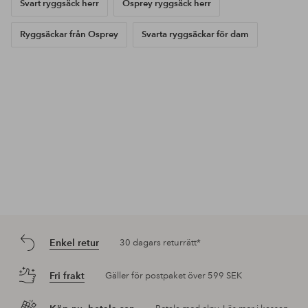
Svart ryggsäck herr
Osprey ryggsäck herr
Ryggsäckar från Osprey
Svarta ryggsäckar för dam
Enkel retur
30 dagars returrätt*
Fri frakt
Gäller för postpaket över 599 SEK