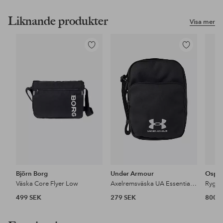
Liknande produkter
Visa mer
Lägg
Lägg
till
till
i
i
favoriter
favoriter
Björn Borg
Under Armour
Ospr
Väska Core Flyer Low
Axelremsväska UA Essential Lite Crossbody
Ryggsä
499 SEK
279 SEK
800 