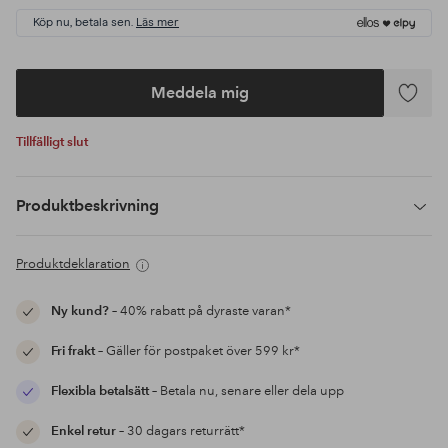
Köp nu, betala sen.
Läs mer
Meddela mig
Lägg
till
Tillfälligt slut
i
favoriter
Produktbeskrivning
Produktdeklaration
Ny kund?
– 40% rabatt på dyraste varan*
Fri frakt
– Gäller för postpaket över 599 kr*
Flexibla betalsätt
– Betala nu, senare eller dela upp
Enkel retur
– 30 dagars returrätt*