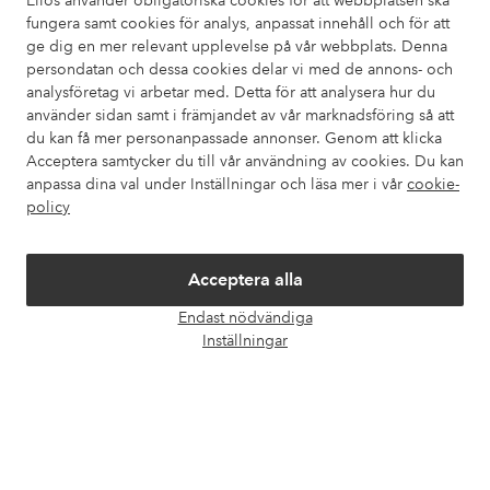
Ellos använder obligatoriska cookies för att webbplatsen ska
fungera samt cookies för analys, anpassat innehåll och för att
Kundservice
Beställning
Betalsätt
Leveran
ge dig en mer relevant upplevelse på vår webbplats. Denna
persondatan och dessa cookies delar vi med de annons- och
analysföretag vi arbetar med. Detta för att analysera hur du
använder sidan samt i främjandet av vår marknadsföring så att
Mina sidor
du kan få mer personanpassade annonser. Genom att klicka
Acceptera samtycker du till vår användning av cookies. Du kan
Om Ellos
anpassa dina val under Inställningar och läsa mer i vår
cookie-
policy
Våra tjänster
Acceptera alla
Villkor
Endast nödvändiga
Öpp
Inställningar
chatt
Vänner