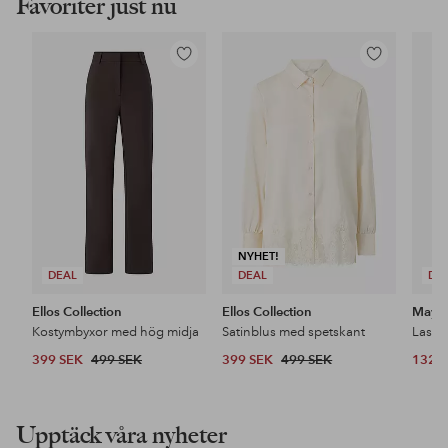
Favoriter just nu
Lägg
Lägg
till
till
i
i
favoriter
favoriter
NYHET!
DEAL
DEAL
DE
Ellos Collection
Ellos Collection
Maybe
Kostymbyxor med hög midja
Satinblus med spetskant
399 SEK
499 SEK
399 SEK
499 SEK
132 
Upptäck våra nyheter