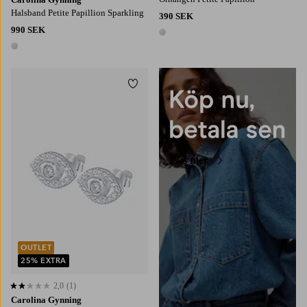
Halsband Petite Papillion Sparkling
390 SEK
990 SEK
1 färg
1 färg
Lägg till i favoriter
Läs mer
OUTLET
25% EXTRA
2,0
(1)
2,0 baserat på 1 st betyg
Carolina Gynning