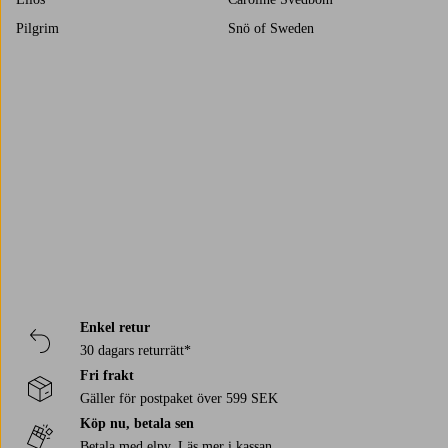
Pilgrim
Snö of Sweden
IOAKU
BOW19 Details
WOS
Carolina Gynning
PRINTWORKS
Staycation
Trustpilot
Lily and Rose
DAY ET
ENAMEL Copenhagen
Selected Women
Enkel retur
30 dagars returrätt*
Fri frakt
Gäller för postpaket över 599 SEK
Köp nu, betala sen
Betala med elpy. Läs mer i kassan.