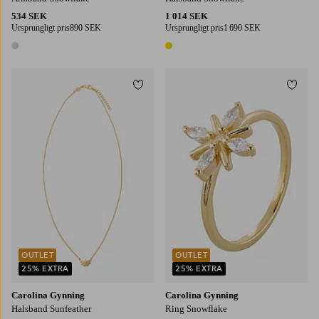
534 SEK
1 014 SEK
Ursprungligt pris
890 SEK
Ursprungligt pris
1 690 SEK
1 färg
1 färg
Lägg till i favoriter
Lägg t
16
17
18
19
OUTLET
OUTLET
25% EXTRA
25% EXTRA
Carolina Gynning
Carolina Gynning
Halsband Sunfeather
Ring Snowflake