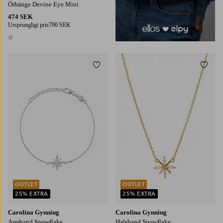
Örhänge Devine Eye Mini
474 SEK
Ursprungligt pris
790 SEK
1 färg
Lägg till i favoriter
Lägg t
OUTLET
OUTLET
25% EXTRA
25% EXTRA
Carolina Gynning
Carolina Gynning
Armband Snowflake
Halsband Snowflake