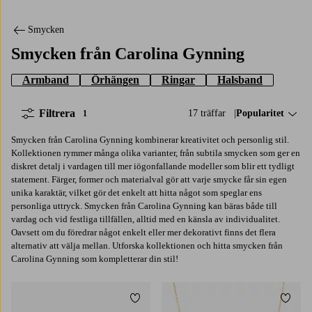
Smycken
Smycken från Carolina Gynning
Armband
Örhängen
Ringar
Halsband
Filtrera
17 träffar
Sortera på:
Popularitet
1
Smycken från Carolina Gynning kombinerar kreativitet och personlig stil.
Kollektionen rymmer många olika varianter, från subtila smycken som ger en
diskret detalj i vardagen till mer iögonfallande modeller som blir ett tydligt
statement. Färger, former och materialval gör att varje smycke får sin egen
unika karaktär, vilket gör det enkelt att hitta något som speglar ens
personliga uttryck. Smycken från Carolina Gynning kan bäras både till
vardag och vid festliga tillfällen, alltid med en känsla av individualitet.
Oavsett om du föredrar något enkelt eller mer dekorativt finns det flera
alternativ att välja mellan. Utforska kollektionen och hitta smycken från
Carolina Gynning som kompletterar din stil!
Lägg till i favoriter
Lägg t