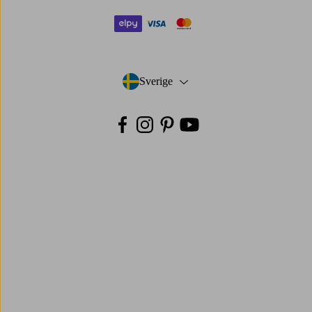
elpy
visa
mastercard
Sverige
- Välj land
Facebook
Instagram
Pinterest
Youtube