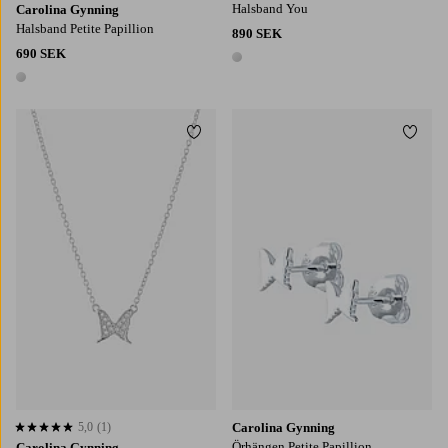
Halsband You
Carolina Gynning
Halsband Petite Papillion
890 SEK
690 SEK
1 färg
1 färg
Lägg till i favoriter
Lägg t
5,0
(1)
Carolina Gynning
5,0 baserat på 1 st betyg
Örhängen Petite Papillion
Carolina Gynning