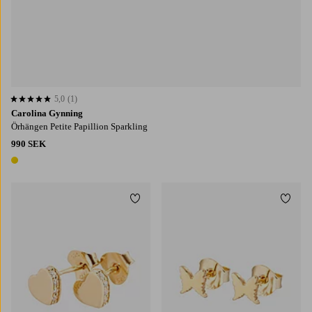
5,0
(1)
5,0 baserat på 1 st betyg
Carolina Gynning
Örhängen Petite Papillion Sparkling
990 SEK
1 färg
Lägg till i favoriter
Lägg t