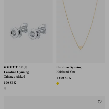
5,0
(1)
Carolina Gynning
5,0 baserat på 1 st betyg
Halsband You
Carolina Gynning
Örhänge Älskad
1 690 SEK
690 SEK
1 färg
1 färg
Lägg t