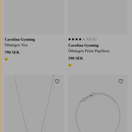
Carolina Gynning
4,0
(1)
4,0 baserat på 1 st betyg
Örhängen You
Carolina Gynning
Örhängen Petite Papillion
790 SEK
590 SEK
1 färg
1 färg
Lägg till i favoriter
Lägg t