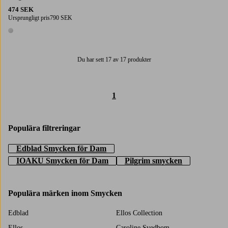
474 SEK
Ursprungligt pris
790 SEK
1 färg
Du har sett 17 av 17 produkter
1
Populära filtreringar
Edblad Smycken för Dam
IOAKU Smycken för Dam
Pilgrim smycken
Populära märken inom Smycken
Edblad
Ellos Collection
Ellos
Caroline Svedbom