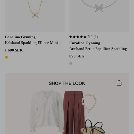
Carolina Gynning
5,0
(1)
5,0 baserat på 1 st betyg
Halsband Sparkling Ellipse Mini
Carolina Gynning
Armband Petite Papillion Sparkling
1 690 SEK
890 SEK
1 färg
1 färg