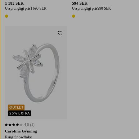
1 183 SEK
594 SEK
Ursprungligt pris
1 690 SEK
Ursprungligt pris
990 SEK
1 färg
1 färg
Lägg till i favoriter
16
17
18
19
OUTLET
25% EXTRA
4,0
(1)
4,0 baserat på 1 st betyg
Carolina Gynning
Ring Snowflake