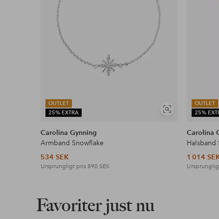
OUTLET
OUTLET
Visa
25% EXTRA
25% EXT
liknande
Carolina Gynning
Carolina 
Armband Snowflake
Halsband 
534 SEK
1 014 SE
Ursprungligt pris
890 SEK
Ursprunglig
Favoriter just nu