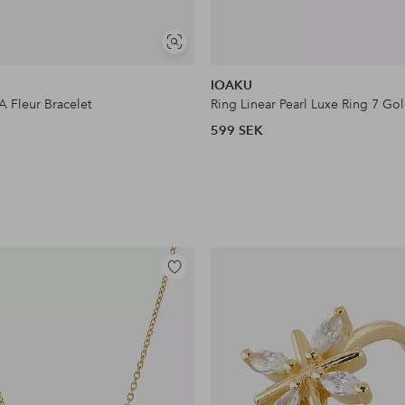
Visa
liknande
IOAKU
A Fleur Bracelet
Ring Linear Pearl Luxe Ring 7 Go
599 SEK
Lägg
till
i
favoriter