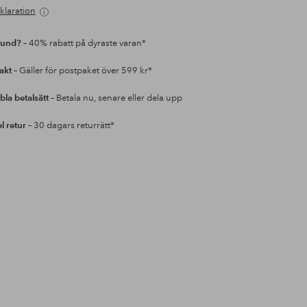
klaration
kund?
– 40% rabatt på dyraste varan*
rakt
– Gäller för postpaket över 599 kr*
bla betalsätt
– Betala nu, senare eller dela upp
l retur
– 30 dagars returrätt*