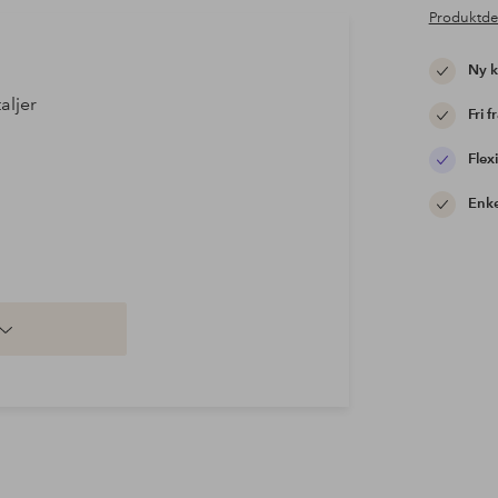
Produktde
Ny 
aljer
Fri f
Flexi
Enke