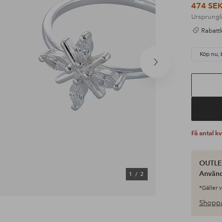
474 SE
Ursprungli
Rabattk
Köp nu, 
Nästa
produkt
Få antal k
OUTLET
Använ
1
/
2
*Gäller 
Shoppa