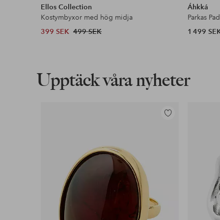
Ellos Collection
Áhkká
Kostymbyxor med hög midja
Parkas Pa
399 SEK
499 SEK
1 499 SE
Upptäck våra nyheter
Lägg
till
i
favoriter