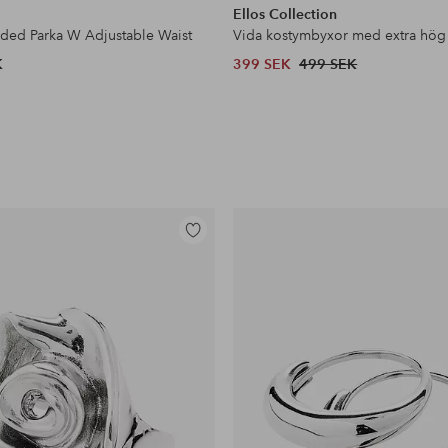
Ellos Collection
dded Parka W Adjustable Waist
Vida kostymbyxor med extra hög
K
399 SEK
499 SEK
Lägg
till
i
favoriter