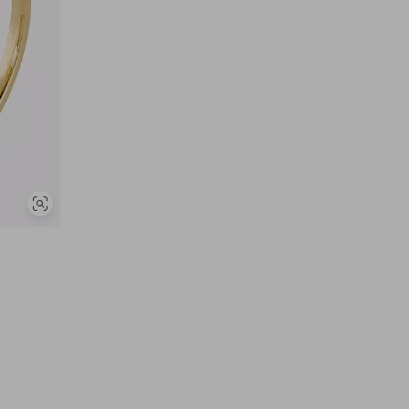
Visa
liknande