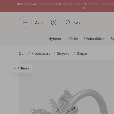
30%
på dyraste varan*
+ 15%
på resten av ordern.* Inkl. mängde
3015
Dam
Sök
Bildsök
Avdelnings
Nyheter
Kläder
Underkläder
S
navigation
Dam
Accessoarer
Smycken
Ringar
Tillbaka