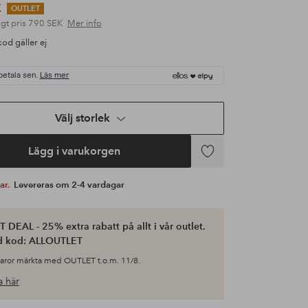
K
OUTLET
gt pris
790 SEK
Mer info
od gäller ej
betala sen.
Läs mer
Välj storlek
Lägg i varukorgen
Lägg
till
var.
Levereras om 2-4 vardagar
i
favoriter
 DEAL - 25% extra rabatt på allt i vår outlet.
d kod: ALLOUTLET
varor märkta med OUTLET t.o.m. 11/8.
 här