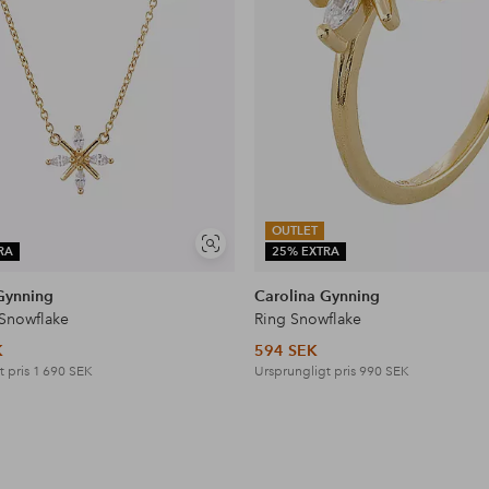
OUTLET
Visa
RA
25% EXTRA
liknande
Gynning
Carolina Gynning
Snowflake
Ring Snowflake
K
594 SEK
t pris
1 690 SEK
Ursprungligt pris
990 SEK