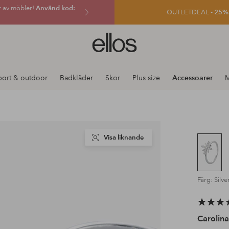
r av möbler!
Använd kod:
OUTLETDEAL -
25% e
Ellos
logotyp
-
gå
port & outdoor
Badkläder
Skor
Plus size
Accessoarer
M
till
förstasidan
Visa liknande
Färg: Silve
Carolin