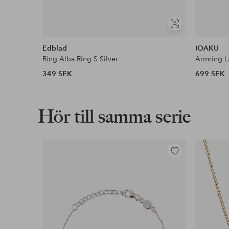
Visa
liknande
Edblad
IOAKU
Ring Alba Ring S Silver
Armring L
349 SEK
699 SEK
Hör till samma serie
Lägg
till
i
favoriter