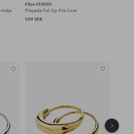
Ellos STUDIO
Ellos Col
 midja
Pilejacka Full Zip Pile Core
Satinblus
599 SEK
399 SEK
Lägg
Lägg
till
till
i
i
favoriter
favoriter
Nästa