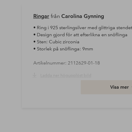
Ringar
från
Carolina Gynning
• Ring i 925 sterlingsilver med glittriga stendet
• Design gjord för att efterlikna en snöflinga
• Sten: Cubic zirconia
• Storlek på snöflinga: 9mm
Artikelnummer: 2112629-01-18
Ladda ner högupplöst bild
Visa mer
Fri frakt
Gäller för postpaket över 599 kr
Läs mer