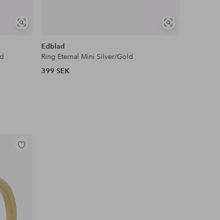
Visa
Visa
liknande
liknande
Edblad
IOAKU
ld
Ring Eternal Mini Silver/Gold
Ring LA F
399 SEK
599 SEK
Lägg
till
i
favoriter