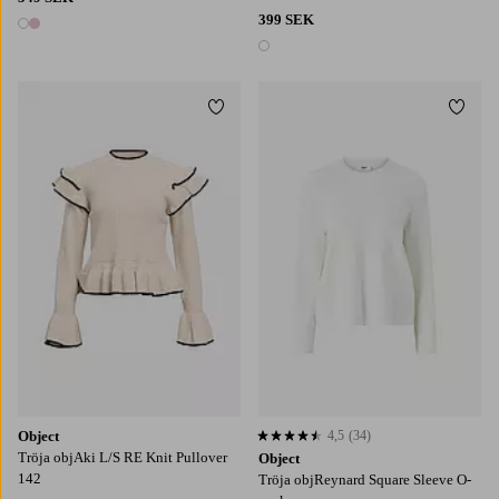
399 SEK
2 färger
1 färg
Lägg till i favoriter
Lägg t
XS
S
M
L
XL
XS
S
M
L
XL
Object
4,5
(34)
4,5 baserat på 34 st betyg
Tröja objAki L/S RE Knit Pullover
Object
142
Tröja objReynard Square Sleeve O-