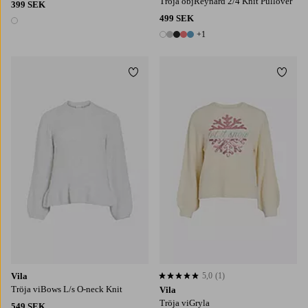
Tröja objReynard 2/4 Knit Pullover
399 SEK
499 SEK
1 färg
+1
6 färger
Lägg till i favoriter
Lägg t
XS
S
M
L
XL
XS
S
M
L
XL
Vila
5,0
(1)
5,0 baserat på 1 st betyg
Tröja viBows L/s O-neck Knit
Vila
Tröja viGryla
549 SEK