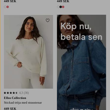
449 SEK
449 SEK
2 färger
3 färger
Lägg till i favoriter
XS
S
M
L
XL
Läs mer
4,3
(36)
4,3 baserat på 36 st betyg
Ellos Collection
Stickad tröja med strasstenar
449 SEK