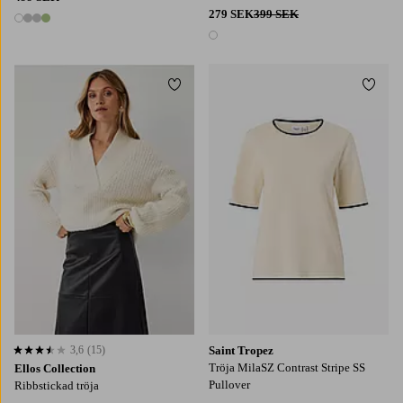
279 SEK
399 SEK
4 färger
1 färg
Lägg till i favoriter
Lägg t
XS
S
M
L
XL
3,6
(15)
Saint Tropez
3,6 baserat på 15 st betyg
Tröja MilaSZ Contrast Stripe SS
Ellos Collection
Pullover
Ribbstickad tröja