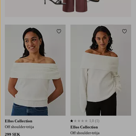
Lägg till i favoriter
Lägg t
XS
S
M
L
XL
XS
S
M
L
XL
Ellos Collection
1,0
(1)
1,0 baserat på 1 st betyg
Off shoulder-tröja
Ellos Collection
Off shoulder-tröja
299 SEK