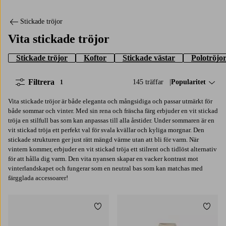
Stickade tröjor
Vita stickade tröjor
Stickade tröjor
Koftor
Stickade västar
Polotröjo
Filtrera
145 träffar
Sortera på:
Popularitet
1
Vita stickade tröjor är både eleganta och mångsidiga och passar utmärkt för
både sommar och vinter. Med sin rena och fräscha färg erbjuder en vit stickad
tröja en stilfull bas som kan anpassas till alla årstider. Under sommaren är en
vit stickad tröja ett perfekt val för svala kvällar och kyliga morgnar. Den
stickade strukturen ger just rätt mängd värme utan att bli för varm. När
vintern kommer, erbjuder en vit stickad tröja ett stilrent och tidlöst alternativ
för att hålla dig varm. Den vita nyansen skapar en vacker kontrast mot
vinterlandskapet och fungerar som en neutral bas som kan matchas med
färgglada accessoarer!
Lägg till i favoriter
Lägg t