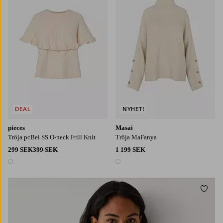
XS
S
M
L
XL
S
M
L
XL
2XL
DEAL
NYHET!
pieces
Masai
Tröja pcBei SS O-neck Frill Knit
Tröja MaFanya
299 SEK
399 SEK
1 199 SEK
1 färg
1 färg
Lägg t
XS
S
M
L
XL