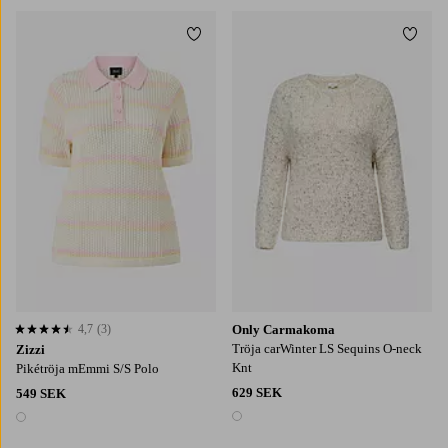
Lägg till i favoriter
Lägg t
S
M
L
XL
42-44
46-48
50-52
54
4,7
(3)
Only Carmakoma
4,7 baserat på 3 st betyg
Tröja carWinter LS Sequins O-neck
Zizzi
Knt
Pikétröja mEmmi S/S Polo
629 SEK
549 SEK
1 färg
1 färg