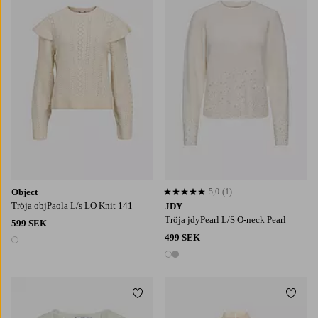
XS
S
M
L
XL
XS
S
M
L
XL
Object
5,0
(1)
5,0 baserat på 1 st betyg
Tröja objPaola L/s LO Knit 141
JDY
Tröja jdyPearl L/S O-neck Pearl
599 SEK
499 SEK
1 färg
2 färger
Lägg till i favoriter
Lägg t