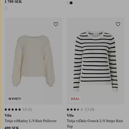
1 799 SEK
2 färger
1 färg
Lägg till i favoriter
Lägg t
NYHET!
DEAL
5,0
(1)
3,3
(4)
5,0 baserat på 1 st betyg
3,3 baserat på 4 st betyg
Vila
Vila
Tröja viMarley L/S Knit Pullover
Tröja viDalo O-neck L/S Stripe Knit
Top
499 SEK