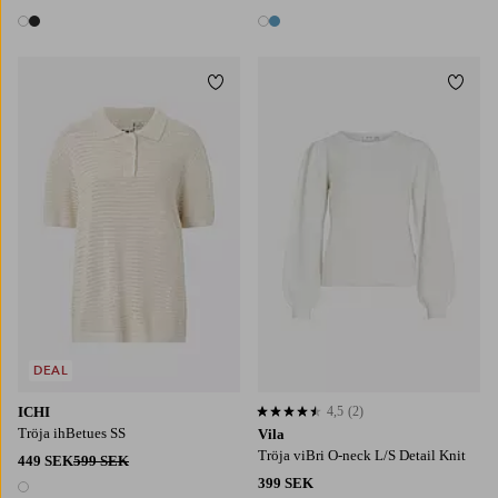
2 färger
2 färger
Lägg till i favoriter
Lägg t
XS
S
M
L
XL
XS
S
M
L
XL
DEAL
ICHI
4,5
(2)
4,5 baserat på 2 st betyg
Tröja ihBetues SS
Vila
Tröja viBri O-neck L/S Detail Knit
449 SEK
599 SEK
399 SEK
1 färg