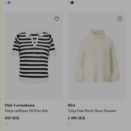
2 färger
2 färger
Lägg till i favoriter
Lägg t
42-44
46-48
50-52
54
Only Carmakoma
Hést
Tröja carDiana SS Polo Knt
Tröja Fam Patch Short Sweater
459 SEK
2 499 SEK
1 färg
1 färg