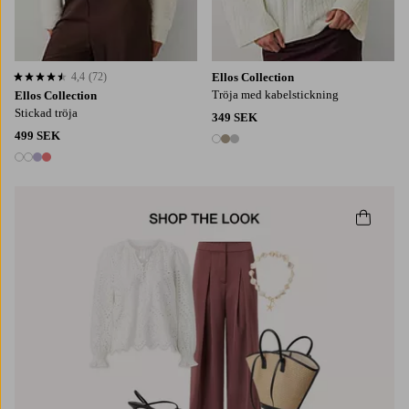
4,4
(72)
Ellos Collection
4,4 baserat på 72 st betyg
Tröja med kabelstickning
Ellos Collection
Stickad tröja
349 SEK
499 SEK
3 färger
4 färger