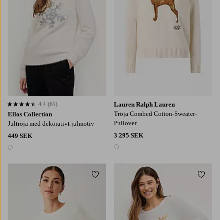
4,4
(61)
Lauren Ralph Lauren
4,4 baserat på 61 st betyg
Tröja Combed Cotton-Sweater-
Ellos Collection
Pullover
Jultröja med dekorativt julmotiv
3 295 SEK
449 SEK
1 färg
1 färg
Lägg till i favoriter
Lägg t
XS
S
M
L
XL
34/36
38/40
42/44
46/48
50/52