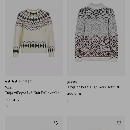
XS
S
M
L
XL
XS
S
M
L
XL
4,0
(7)
pieces
4,0 baserat på 7 st betyg
Tröja pcJo LS High Neck Knit BC
Vila
Tröja viPeysa L/S Knit Pullover/ka
499 SEK
399 SEK
1 färg
1 färg
Lägg till i favoriter
Lägg t