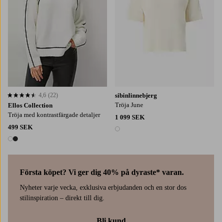
4,6
(22)
sibinlinnebjerg
4,6 baserat på 22 st betyg
Tröja June
Ellos Collection
Tröja med kontrastfärgade detaljer
1 099 SEK
499 SEK
1 färg
2 färger
Första köpet? Vi ger dig 40% på dyraste* varan.
Nyheter varje vecka, exklusiva erbjudanden och en stor dos
stilinspiration – direkt till dig.
Bli kund