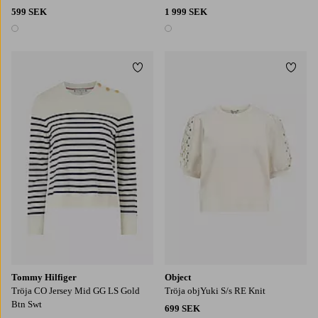
599 SEK
1 999 SEK
1 färg
1 färg
Lägg till i favoriter
Lägg t
S
M
L
XL
S
M
L
XL
Tommy Hilfiger
Object
Tröja CO Jersey Mid GG LS Gold
Tröja objYuki S/s RE Knit
Btn Swt
699 SEK