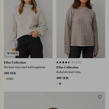
XS
S
M
L
XL
XS
S
M
L
XL
NYHET!
Ellos Collection
4,3
(32)
4,3 baserat på 32 st betyg
Stickad tröja med ballongärmar
Ellos Collection
Kabelstickad tröja
399 SEK
499 SEK
4 färger
2 färger
Lägg t