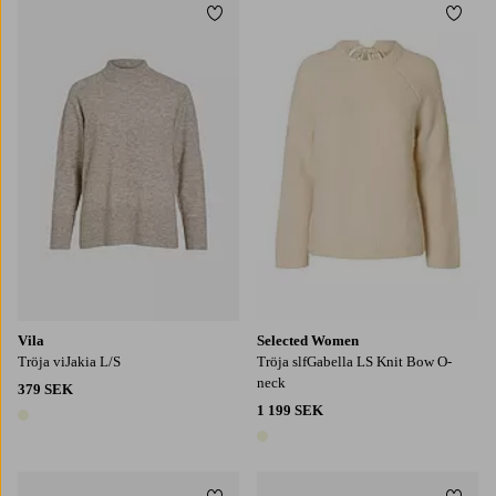
Lägg till i favoriter
Lägg t
XS
S
M
L
XL
Vila
Selected Women
Tröja viJakia L/S
Tröja slfGabella LS Knit Bow O-
neck
379 SEK
1 199 SEK
1 färg
1 färg