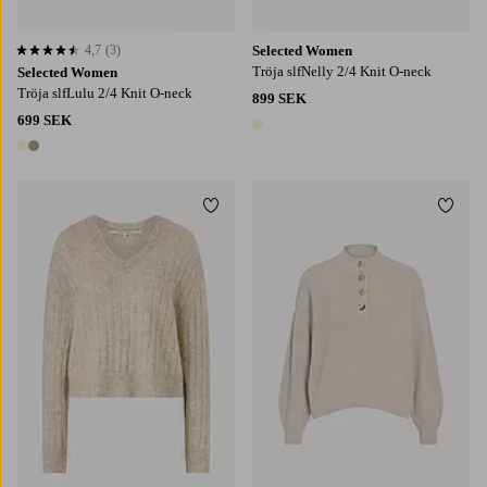
4,7
(3)
Selected Women
4,7 baserat på 3 st betyg
Tröja slfNelly 2/4 Knit O-neck
Selected Women
Tröja slfLulu 2/4 Knit O-neck
899 SEK
699 SEK
1 färg
2 färger
Lägg till i favoriter
Lägg t
S
M
L
XL