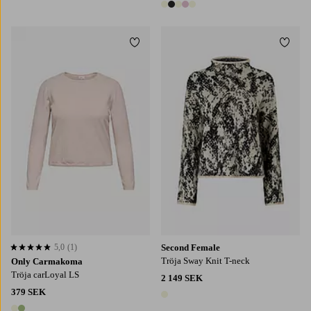
5 färger
Lägg till i favoriter
Lägg t
42-44
46-48
50-52
54
S
M
L
XL
5,0
(1)
Second Female
5,0 baserat på 1 st betyg
Tröja Sway Knit T-neck
Only Carmakoma
Tröja carLoyal LS
2 149 SEK
379 SEK
1 färg