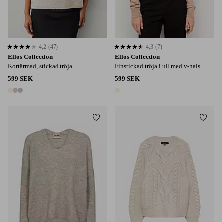
4,2
(47)
4,3
(7)
4,2 baserat på 47 st betyg
4,3 baserat på 7 st betyg
Ellos Collection
Ellos Collection
Kortärmad, stickad tröja
Finstickad tröja i ull med v-hals
599 SEK
599 SEK
3 färger
1 färg
Lägg till i favoriter
Lägg t
S
M
L
XL
XS
S
M
L
XL