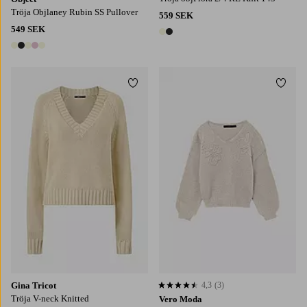
Tröja Objlaney Rubin SS Pullover
559 SEK
549 SEK
2 färger
5 färger
Lägg till i favoriter
Lägg t
XS
S
M
L
XL
XS
S
M
L
XL
Gina Tricot
4,3
(3)
4,3 baserat på 3 st betyg
Tröja V-neck Knitted
Vero Moda