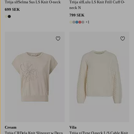
Tröja slfSelma Sus LS Knit O-neck
Tröja slfLulu LS Knit Frill Cuff O-
neck N
699 SEK
799 SEK
2 färger
+1
6 färger
Lägg till i favoriter
Lägg t
S
M
L
XL
2XL
XS
S
M
L
XL
Cream
Vila
Tröja CRDela Knit Slipover w Deco
Tröja viTyne O-neck L/S Cable Knit