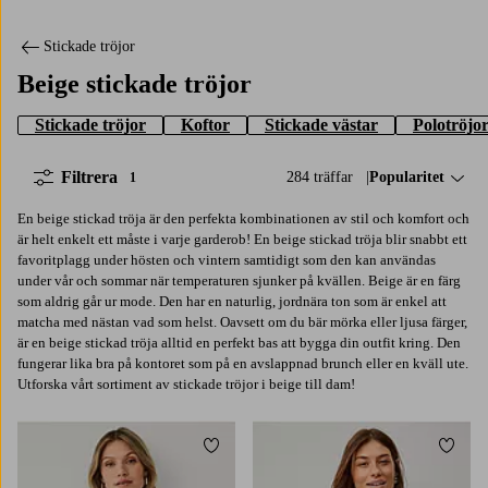
Stickade tröjor
Beige stickade tröjor
Stickade tröjor
Koftor
Stickade västar
Polotröjo
Filtrera
284 träffar
Sortera på:
Popularitet
1
En beige stickad tröja är den perfekta kombinationen av stil och komfort och
är helt enkelt ett måste i varje garderob! En beige stickad tröja blir snabbt ett
favoritplagg under hösten och vintern samtidigt som den kan användas
under vår och sommar när temperaturen sjunker på kvällen. Beige är en färg
som aldrig går ur mode. Den har en naturlig, jordnära ton som är enkel att
matcha med nästan vad som helst. Oavsett om du bär mörka eller ljusa färger,
är en beige stickad tröja alltid en perfekt bas att bygga din outfit kring. Den
fungerar lika bra på kontoret som på en avslappnad brunch eller en kväll ute.
Utforska vårt sortiment av stickade tröjor i beige till dam!
Lägg till i favoriter
Lägg t