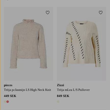
2 färger
Lägg till i favoriter
Lägg t
XS
S
M
L
XL
S
M
L
XL
pieces
Zizzi
Tröja pcJasmijn LS High Neck Knit
Tröja mLea L/S Pullover
449 SEK
849 SEK
2 färger
1 färg