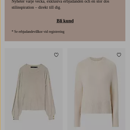
Nyheter varje vecka, exklusiva erbjudanden och en stor dos
stilinspiration – direkt till dig.
Bli kund
* Se erbjudandevillkor vid registrering
Lägg till i favoriter
Lägg t
XS
S
M
L
XL
XS
S
M
L
XL