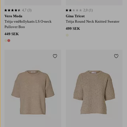
4,7
(3)
2,0
(1)
4,7 baserat på 3 st betyg
2,0 baserat på 1 st betyg
Vero Moda
Gina Tricot
Tröja vmHollykaris LS O-neck
Tröja Round Neck Knitted Sweater
Pullover Boo
499 SEK
449 SEK
1 färg
2 färger
Lägg till i favoriter
Lägg t