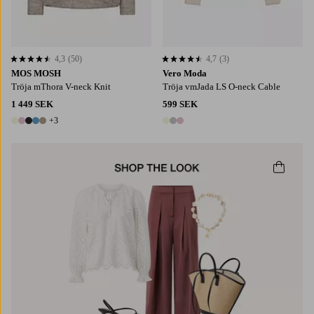
4,3
(50)
4,7
(3)
4,3 baserat på 50 st betyg
4,7 baserat på 3 st betyg
MOS MOSH
Vero Moda
Tröja mThora V-neck Knit
Tröja vmJada LS O-neck Cable
1 449 SEK
599 SEK
+3
8 färger
3 färger