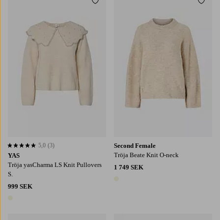
Lägg till i favoriter
Lägg t
XS
S
M
L
XL
S
M
L
XL
5,0
(3)
Second Female
5,0 baserat på 3 st betyg
Tröja Beate Knit O-neck
YAS
Tröja yasCharma LS Knit Pullovers
1 749 SEK
S.
1 färg
999 SEK
1 färg