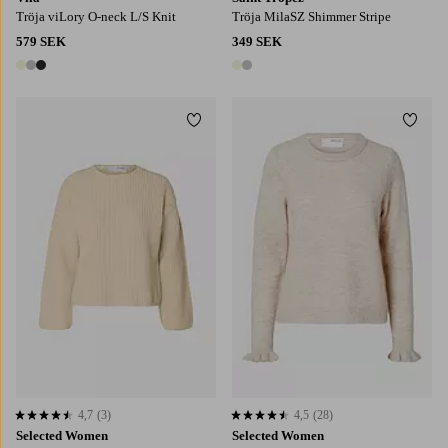
Tröja viLory O-neck L/S Knit
Tröja MilaSZ Shimmer Stripe
579 SEK
349 SEK
3 färger
2 färger
Lägg till i favoriter
Lägg t
4,7
(3)
4,5
(28)
4,7 baserat på 3 st betyg
4,5 baserat på 28 st betyg
Selected Women
Selected Women