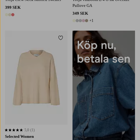
Pullove GA
399 SEK
349 SEK
3 färger
+1
6 färger
Lägg till i favoriter
Läs mer
5,0
(1)
5,0 baserat på 1 st betyg
Selected Women