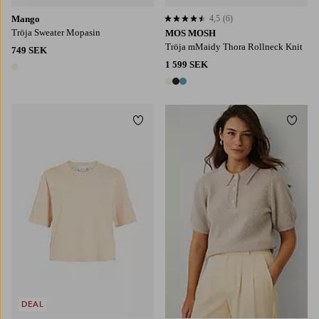
Mango
4,5
(6)
4,5 baserat på 6 st betyg
Tröja Sweater Mopasin
MOS MOSH
Tröja mMaidy Thora Rollneck Knit
749 SEK
1 599 SEK
1 färg
3 färger
Lägg till i favoriter
Lägg t
XS
S
M
L
XL
DEAL