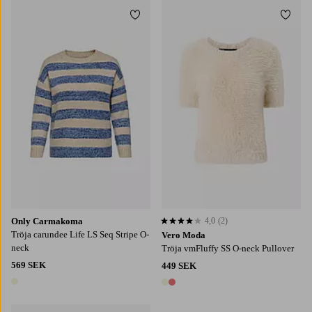
Lägg till i favoriter
Lägg t
42-44
46-48
50-52
54
S
M
L
XL
Only Carmakoma
4,0
(2)
4,0 baserat på 2 st betyg
Tröja carundee Life LS Seq Stripe O-
Vero Moda
neck
Tröja vmFluffy SS O-neck Pullover
569 SEK
449 SEK
1 färg
2 färger