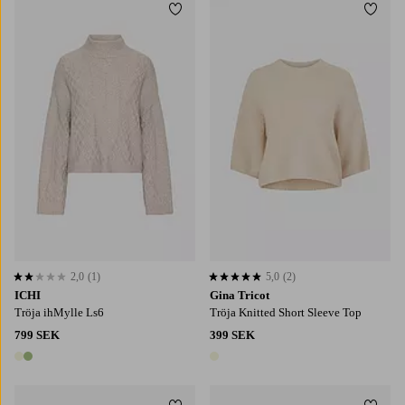
Lägg till i favoriter
Lägg t
S
M
L
XL
2XL
XS
S
M
L
XL
2,0
(1)
5,0
(2)
2,0 baserat på 1 st betyg
5,0 baserat på 2 st betyg
ICHI
Gina Tricot
Tröja ihMylle Ls6
Tröja Knitted Short Sleeve Top
799 SEK
399 SEK
2 färger
1 färg