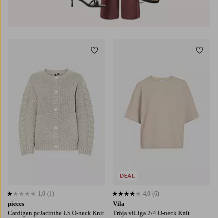
Lägg till i favoriter
Lägg t
XS
S
M
L
XL
DEAL
1,0
(1)
4,0
(6)
1,0 baserat på 1 st betyg
4,0 baserat på 6 st betyg
pieces
Vila
Cardigan pcJacinthe LS O-neck Knit
Tröja viLiga 2/4 O-neck Knit