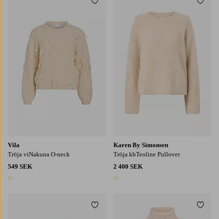
Lägg till i favoriter
Lägg t
XS
S
M
L
XL
S
M
L
XL
2XL
Vila
Karen By Simonsen
Tröja viNakuna O-neck
Tröja kbTeoline Pullover
549 SEK
2 400 SEK
1 färg
1 färg
Lägg till i favoriter
Lägg t