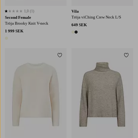
1,0
(1)
Vila
1,0 baserat på 1 st betyg
Tröja viChing Crew Neck L/S
Second Female
Tröja Brooky Knit V-neck
649 SEK
1 999 SEK
2 färger
1 färg
Lägg till i favoriter
Lägg t
S
M
L
S
M
L
XL