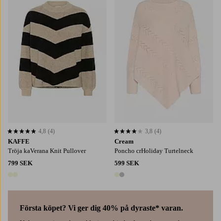
S
M
L
XL
2XL
4,8
(4)
3,8
(4)
4,8 baserat på 4 st betyg
3,8 baserat på 4 st betyg
KAFFE
Cream
Tröja kaVerana Knit Pullover
Poncho crHoliday Turtelneck
799 SEK
599 SEK
2 färger
2 färger
Första köpet? Vi ger dig 40% på dyraste* varan.