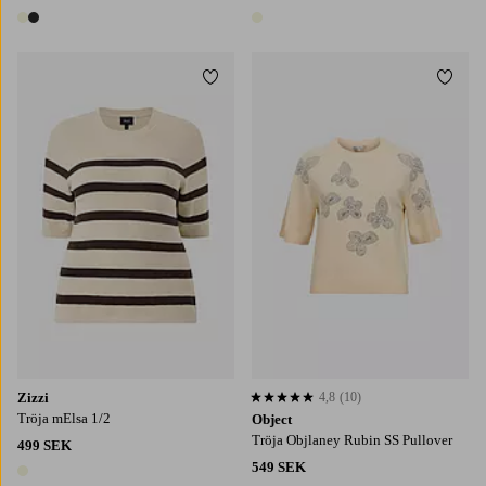
2 färger
1 färg
Lägg till i favoriter
Lägg t
S
M
L
XL
XS
S
M
L
XL
Zizzi
4,8
(10)
4,8 baserat på 10 st betyg
Tröja mElsa 1/2
Object
Tröja Objlaney Rubin SS Pullover
499 SEK
549 SEK
1 färg