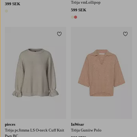
Tröja vmLollipop
399 SEK
599 SEK
1 färg
2 färger
Lägg till i favoriter
Lägg t
XS
S
M
L
XL
XS
S
M
L
XL
pieces
InWear
Tröja pcJimma LS O-neck Cuff Knit
Tröja Guniiw Polo
Pwp BC