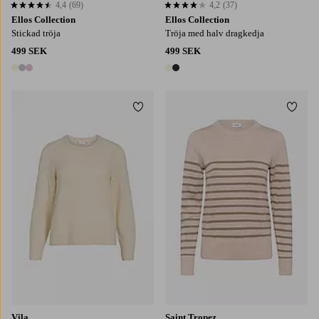
4,4
(69)
4,2
(37)
4,4 baserat på 69 st betyg
4,2 baserat på 37 st betyg
Ellos Collection
Ellos Collection
Stickad tröja
Tröja med halv dragkedja
499 SEK
499 SEK
3 färger
2 färger
Lägg till i favoriter
Lägg t
Vila
Saint Tropez