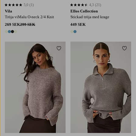
5,0
(1)
4,3
(21)
5,0 baserat på 1 st betyg
4,3 baserat på 21 st betyg
Vila
Ellos Collection
Tröja viMalu O-neck 2/4 Knit
Stickad tröja med krage
269 SEK
299 SEK
449 SEK
4 färger
2 färger
Lägg till i favoriter
Lägg t
XS
S
M
L
XL
XS
S
M
L
XL