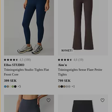
NYHET!
4,5
(190)
4,6
(19)
4,5 baserat på 190 st betyg
4,6 baserat på 19 st betyg
Ellos STUDIO
Aim'n
Träningstights Studio Tights Flat
Träningstights Sense Flare Petite
Front Core
Tights
399 SEK
799 SEK
+5
+1
10 färger
6 färger
Lägg till i favoriter
Lägg t
XL
2XL
3XL
4XL