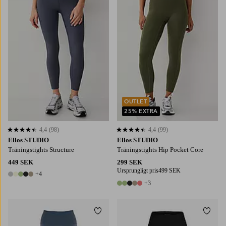
OUTLET
25% EXTRA
4,4
(98)
4,4
(99)
4,4 baserat på 98 st betyg
4,4 baserat på 99 st betyg
Ellos STUDIO
Ellos STUDIO
Träningstights Structure
Träningstights Hip Pocket Core
449 SEK
299 SEK
Ursprungligt pris
499 SEK
+4
9 färger
+3
8 färger
Lägg till i favoriter
Lägg t