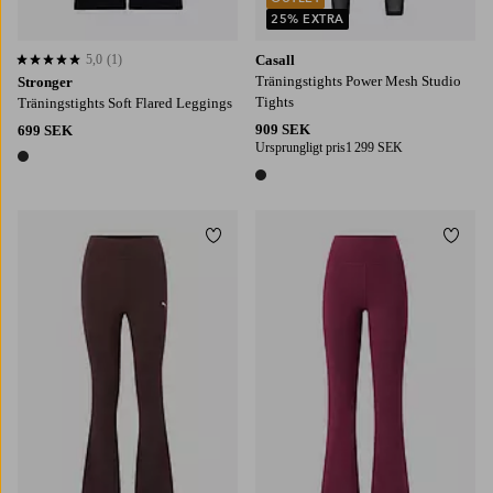
25% EXTRA
5,0
(1)
Casall
5,0 baserat på 1 st betyg
Träningstights Power Mesh Studio
Stronger
Tights
Träningstights Soft Flared Leggings
909 SEK
699 SEK
Ursprungligt pris
1 299 SEK
1 färg
1 färg
Lägg till i favoriter
Lägg t
XS
S
M
L
XL