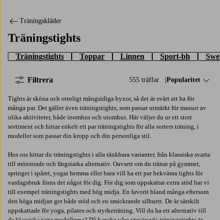
Träningskläder
Träningstights
Träningstights
Toppar
Linnen
Sport-bh
Swea
Filtrera
555 träffar
Sortera på:
Popularitet
Tights är sköna och otroligt mångsidiga byxor, så det är svårt att ha för
många par. Det gäller även träningstights, som passar utmärkt för massor av
olika aktiviteter, både inomhus och utomhus. Här väljer du ur ett stort
sortiment och hittar enkelt ett par träningstights för alla sorters träning, i
modeller som passar din kropp och din personliga stil.
Hos oss hittar du träningstights i alla tänkbara varianter, från klassiska svarta
till mönstrade och färgstarka alternativ. Oavsett om du tränar på gymmet,
springer i spåret, yogar hemma eller bara vill ha ett par bekväma tights för
vardagsbruk finns det något för dig. För dig som uppskattar extra stöd har vi
till exempel träningstights med hög midja. En favorit bland många eftersom
den höga midjan ger både stöd och en smickrande silhuett. De är särskilt
uppskattade för yoga, pilates och styrketräning. Vill du ha ett alternativ till
de klassiska tajta modellerna? Då kanske våra utsvängda träningstights är