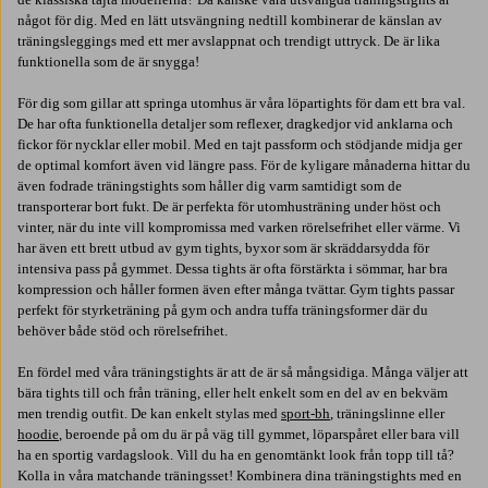
något för dig. Med en lätt utsvängning nedtill kombinerar de känslan av
träningsleggings med ett mer avslappnat och trendigt uttryck. De är lika
funktionella som de är snygga!
För dig som gillar att springa utomhus är våra löpartights för dam ett bra val.
De har ofta funktionella detaljer som reflexer, dragkedjor vid anklarna och
fickor för nycklar eller mobil. Med en tajt passform och stödjande midja ger
de optimal komfort även vid längre pass. För de kyligare månaderna hittar du
även fodrade träningstights som håller dig varm samtidigt som de
transporterar bort fukt. De är perfekta för utomhusträning under höst och
vinter, när du inte vill kompromissa med varken rörelsefrihet eller värme. Vi
har även ett brett utbud av gym tights, byxor som är skräddarsydda för
intensiva pass på gymmet. Dessa tights är ofta förstärkta i sömmar, har bra
kompression och håller formen även efter många tvättar. Gym tights passar
perfekt för styrketräning på gym och andra tuffa träningsformer där du
behöver både stöd och rörelsefrihet.
En fördel med våra träningstights är att de är så mångsidiga. Många väljer att
bära tights till och från träning, eller helt enkelt som en del av en bekväm
men trendig outfit. De kan enkelt stylas med
sport-bh
, träningslinne eller
hoodie
, beroende på om du är på väg till gymmet, löparspåret eller bara vill
ha en sportig vardagslook. Vill du ha en genomtänkt look från topp till tå?
Kolla in våra matchande träningsset! Kombinera dina träningstights med en