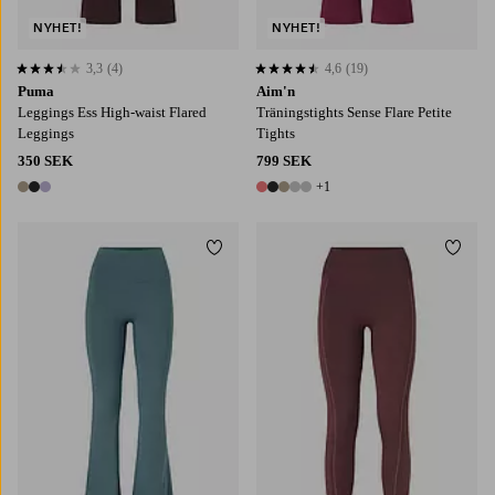
NYHET!
NYHET!
3,3
(4)
4,6
(19)
3,3 baserat på 4 st betyg
4,6 baserat på 19 st betyg
Puma
Aim'n
Leggings Ess High-waist Flared
Träningstights Sense Flare Petite
Leggings
Tights
350 SEK
799 SEK
+1
3 färger
6 färger
Lägg till i favoriter
Lägg t
S
M
L
XL
S
M
L
XL