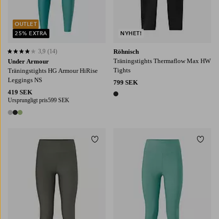
OUTLET
25% EXTRA
NYHET!
3,9
(14)
Röhnisch
3,9 baserat på 14 st betyg
Träningstights Thermaflow Max HW
Under Armour
Tights
Träningstights HG Armour HiRise
Leggings NS
799 SEK
419 SEK
1 färg
Ursprungligt pris
599 SEK
3 färger
Lägg till i favoriter
Lägg t