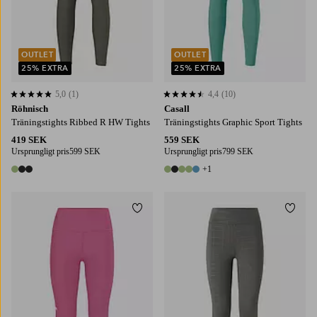
OUTLET
OUTLET
25% EXTRA
25% EXTRA
5,0
(1)
4,4
(10)
5,0 baserat på 1 st betyg
4,4 baserat på 10 st betyg
Röhnisch
Casall
Träningstights Ribbed R HW Tights
Träningstights Graphic Sport Tights
419 SEK
559 SEK
Ursprungligt pris
599 SEK
Ursprungligt pris
799 SEK
+1
3 färger
6 färger
Lägg till i favoriter
Lägg t