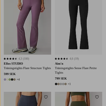
4,3
(100)
4,6
(19)
4,3 baserat på 100 st betyg
4,6 baserat på 19 st betyg
Ellos STUDIO
Aim'n
Träningstights Flare Structure Tights
Träningstights Sense Flare Petite
Tights
599 SEK
799 SEK
+4
9 färger
+1
6 färger
Lägg till i favoriter
Lägg t