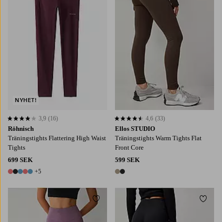
NYHET!
3,9
(16)
4,6
(33)
3,9 baserat på 16 st betyg
4,6 baserat på 33 st betyg
Röhnisch
Ellos STUDIO
Träningstights Flattering High Waist
Träningstights Warm Tights Flat
Tights
Front Core
699 SEK
599 SEK
+5
10 färger
2 färger
Lägg till i favoriter
Lägg t