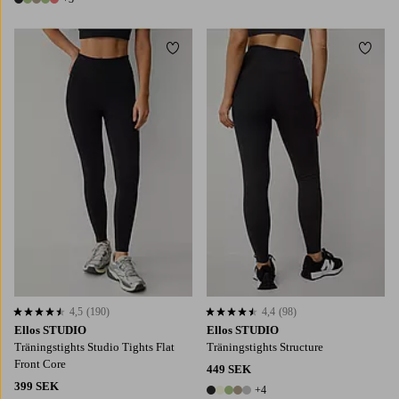
8 färger
Lägg till i favoriter
Lägg t
4,5
(190)
4,4
(98)
4,5 baserat på 190 st betyg
4,4 baserat på 98 st betyg
Ellos STUDIO
Ellos STUDIO
Träningstights Studio Tights Flat
Träningstights Structure
Front Core
449 SEK
399 SEK
+4
9 färger