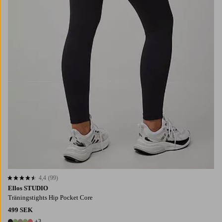
4,4
(99)
4,4 baserat på 99 st betyg
Ellos STUDIO
Träningstights Hip Pocket Core
499 SEK
+3