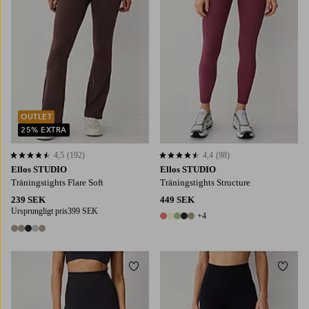
OUTLET
25% EXTRA
4,5
(192)
4,4
(98)
4,5 baserat på 192 st betyg
4,4 baserat på 98 st betyg
Ellos STUDIO
Ellos STUDIO
Träningstights Flare Soft
Träningstights Structure
239 SEK
449 SEK
Ursprungligt pris
399 SEK
+4
9 färger
5 färger
Lägg till i favoriter
Lägg t