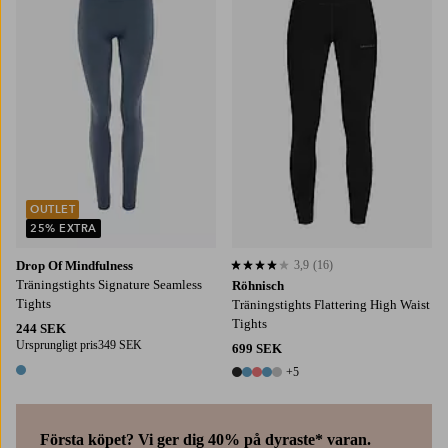
XS
S
M
L
XL
OUTLET
25% EXTRA
Drop Of Mindfulness
3,9
(16)
3,9 baserat på 16 st betyg
Träningstights Signature Seamless
Röhnisch
Tights
Träningstights Flattering High Waist
Tights
244 SEK
Ursprungligt pris
349 SEK
699 SEK
+5
1 färg
10 färger
Första köpet? Vi ger dig 40% på dyraste* varan.