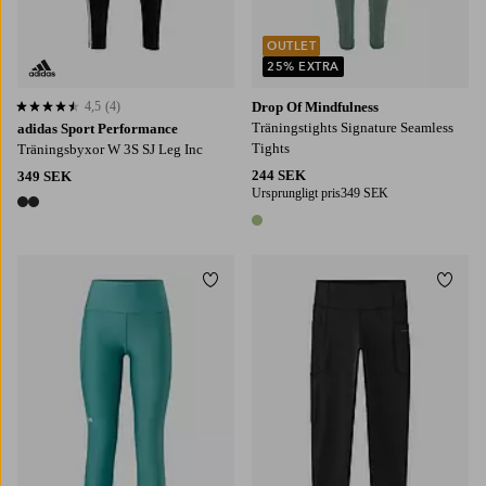
OUTLET
25% EXTRA
4,5
(4)
Drop Of Mindfulness
4,5 baserat på 4 st betyg
Träningstights Signature Seamless
adidas Sport Performance
Tights
Träningsbyxor W 3S SJ Leg Inc
244 SEK
349 SEK
Ursprungligt pris
349 SEK
2 färger
1 färg
Lägg till i favoriter
Lägg t