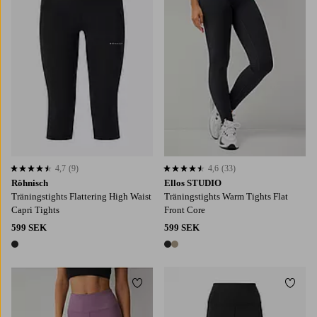
4,7
(9)
4,6
(33)
4,7 baserat på 9 st betyg
4,6 baserat på 33 st betyg
Röhnisch
Ellos STUDIO
Träningstights Flattering High Waist
Träningstights Warm Tights Flat
Capri Tights
Front Core
599 SEK
599 SEK
1 färg
2 färger
Lägg till i favoriter
Lägg t
XS
S
M
L
XL