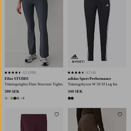
NYHET!
4,3
(100)
4,5
(4)
4,3 baserat på 100 st betyg
4,5 baserat på 4 st betyg
Ellos STUDIO
adidas Sport Performance
Träningstights Flare Structure Tights
Träningsbyxor W 3S SJ Leg Inc
599 SEK
349 SEK
+4
9 färger
2 färger
Lägg till i favoriter
Lägg t