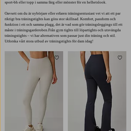
sport-bh eller topp i samma färg eller mönster för en helhetslook.
Oavsett om du är nybörjare eller erfaren träningsentusiast vet vi att ett par
riktigt bra träningstights kan göra stor skillnad. Komfort, passform och
funktion i ett och samma plagg, det är vad som gör träningsleggings till ett
måste i träningsgarderoben.Från gym tights till löpartights och utsvängda
träningstights – vi har alternativen som passar just din träning och stil.
Utforska vårt stora utbud av träningstights för dam idag!
Lägg till i favoriter
Lägg t