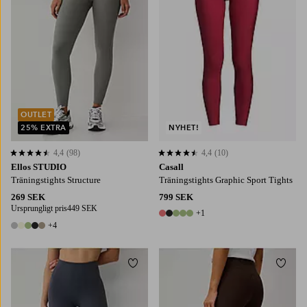
OUTLET
25% EXTRA
NYHET!
4,4
(98)
4,4
(10)
4,4 baserat på 98 st betyg
4,4 baserat på 10 st betyg
Ellos STUDIO
Casall
Träningstights Structure
Träningstights Graphic Sport Tights
269 SEK
799 SEK
Ursprungligt pris
449 SEK
+1
6 färger
+4
9 färger
Lägg till i favoriter
Lägg t