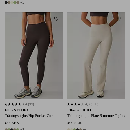
+5
10 färger
Lägg till i favoriter
Lägg t
4,4
(99)
4,3
(100)
4,4 baserat på 99 st betyg
4,3 baserat på 100 st betyg
Ellos STUDIO
Ellos STUDIO
Träningstights Hip Pocket Core
Träningstights Flare Structure Tights
499 SEK
599 SEK
+3
+4