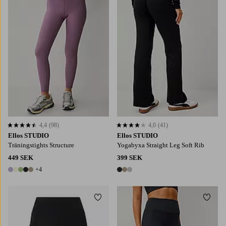
4,4
(98)
4,0
(41)
4,4 baserat på 98 st betyg
4,0 baserat på 41 st betyg
Ellos STUDIO
Ellos STUDIO
Träningstights Structure
Yogabyxa Straight Leg Soft Rib
449 SEK
399 SEK
+4
9 färger
3 färger
Lägg till i favoriter
Lägg t