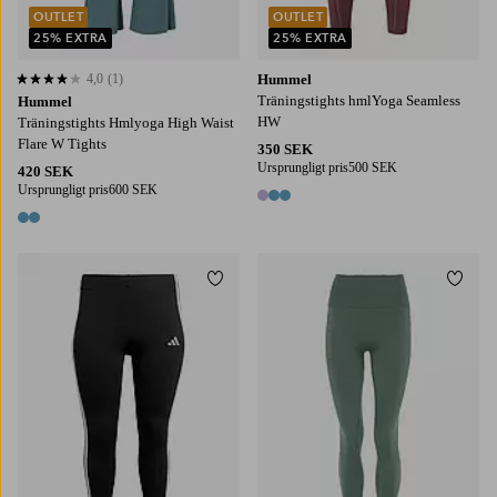
OUTLET
OUTLET
25% EXTRA
25% EXTRA
4,0
(1)
Hummel
4,0 baserat på 1 st betyg
Träningstights hmlYoga Seamless
Hummel
HW
Träningstights Hmlyoga High Waist
Flare W Tights
350 SEK
Ursprungligt pris
500 SEK
420 SEK
Ursprungligt pris
600 SEK
3 färger
2 färger
Lägg till i favoriter
Lägg t
XL
2XL
3XL
4XL
XS
S
M
L
XL