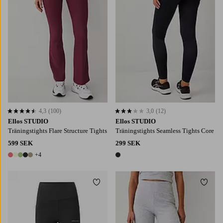
4,3
(100)
3,0
(12)
4,3 baserat på 100 st betyg
3,0 baserat på 12 st betyg
Ellos STUDIO
Ellos STUDIO
Träningstights Flare Structure Tights
Träningstights Seamless Tights Core
599 SEK
299 SEK
+4
9 färger
1 färg
Lägg till i favoriter
Lägg t