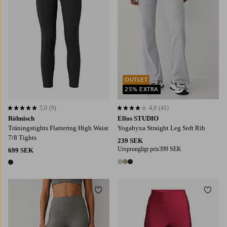
OUTLET
25% EXTRA
5,0
(9)
4,0
(41)
5,0 baserat på 9 st betyg
4,0 baserat på 41 st betyg
Röhnisch
Ellos STUDIO
Träningstights Flattering High Waist
Yogabyxa Straight Leg Soft Rib
7/8 Tights
239 SEK
Ursprungligt pris
399 SEK
699 SEK
3 färger
1 färg
Lägg till i favoriter
Lägg t