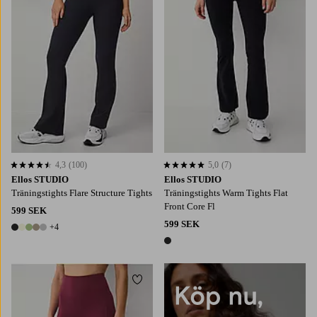
4,3
(100)
5,0
(7)
4,3 baserat på 100 st betyg
5,0 baserat på 7 st betyg
Ellos STUDIO
Ellos STUDIO
Träningstights Flare Structure Tights
Träningstights Warm Tights Flat
Front Core Fl
599 SEK
599 SEK
+4
9 färger
1 färg
Lägg till i favoriter