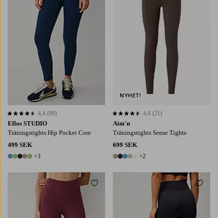
NYHET!
4,4
(99)
4,4
(21)
4,4 baserat på 99 st betyg
4,4 baserat på 21 st betyg
Ellos STUDIO
Aim'n
Träningstights Hip Pocket Core
Träningstights Sense Tights
499 SEK
699 SEK
+3
+2
8 färger
7 färger
Lägg till i favoriter
Lägg t
XS/S
M/L
XL/2XL