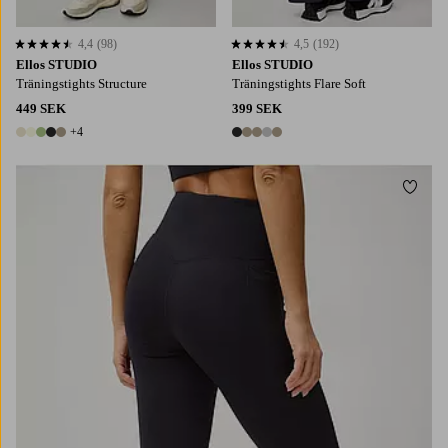
4,4
(98)
4,5
(192)
4,4 baserat på 98 st betyg
4,5 baserat på 192 st betyg
Ellos STUDIO
Ellos STUDIO
Träningstights Structure
Träningstights Flare Soft
449 SEK
399 SEK
+4
9 färger
5 färger
Lägg t