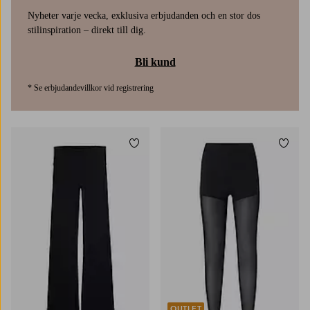
Nyheter varje vecka, exklusiva erbjudanden och en stor dos
stilinspiration – direkt till dig.
Bli kund
* Se erbjudandevillkor vid registrering
Lägg till i favoriter
Lägg t
XS
S
M
L
XL
XS
S
M
L
XL
OUTLET