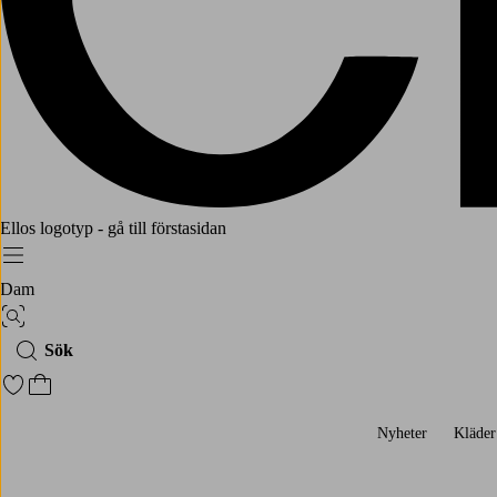
Ellos logotyp - gå till förstasidan
Meny
Dam
Bildsök
Sök
Gå till favoritmarkerade produkter
Gå till kundvagnen
Nyheter
Kläder