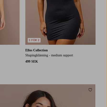
3 FÖR 2
Ellos Collection
Shapingklänning - medium support
499 SEK
Lägg till i