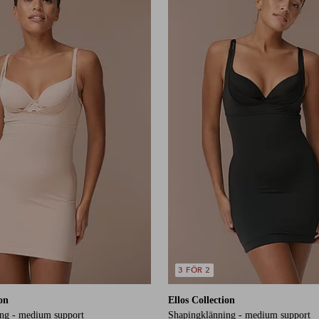
3 FÖR 2
ion
Ellos Collection
ng - medium support
Shapingklänning - medium support