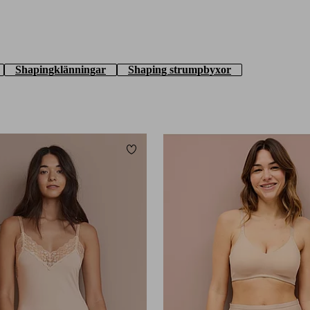
Shapingklänningar
Shaping strumpbyxor
Lägg till i favoriter