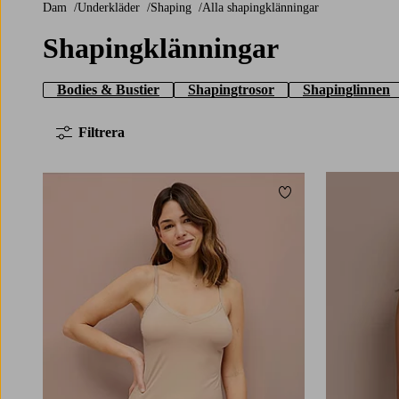
Dam
Underkläder
Shaping
Alla shapingklänningar
Shapingklänningar
Bodies & Bustier
Shapingtrosor
Shapinglinnen
Filtrera
Lägg till i favoriter