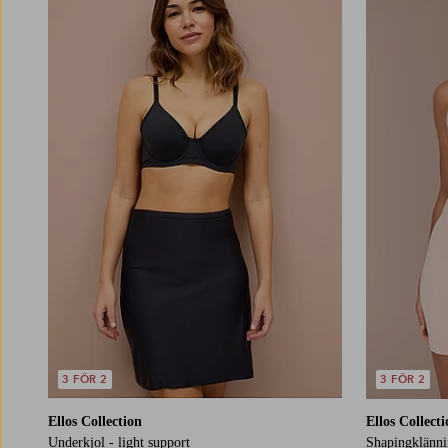
3 FÖR 2
3 FÖR 2
Ellos Collection
Ellos Collect
Underkjol - light support
Shapingklänni