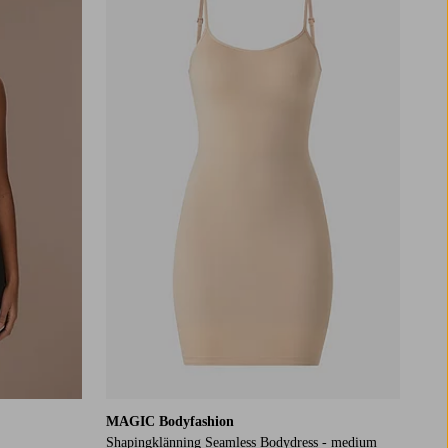
S
M
L
XL
MAGIC Bodyfashion
Shapingklänning Seamless Bodydress - medium