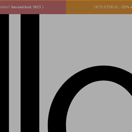
öbler!
Använd kod: 3015
OUTLETDEAL -
25% ex