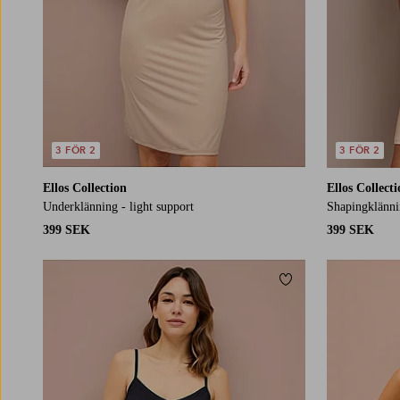
3 FÖR 2
3 FÖR 2
Ellos Collection
Ellos Collect
Underklänning - light support
Shapingklännin
399 SEK
399 SEK
Lägg till i favoriter
34/36
38/40
42/44