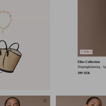
3 FÖR 2
Ellos Collection
Shapingklänning - li
399 SEK
Lägg till i favoriter