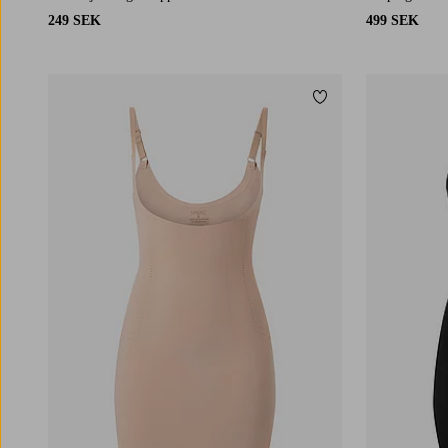
249 SEK
499 SEK
Lägg till i favoriter
S
M
L
XL
2XL
S
M
L
XL