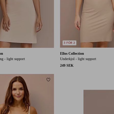
3 FÖR 2
ion
Ellos Collection
g - light support
Underkjol - light support
249 SEK
Lägg till i favoriter
46/48