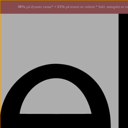
30%
på dyraste varan*
+ 15%
på resten av ordern.* Inkl. mängder av m