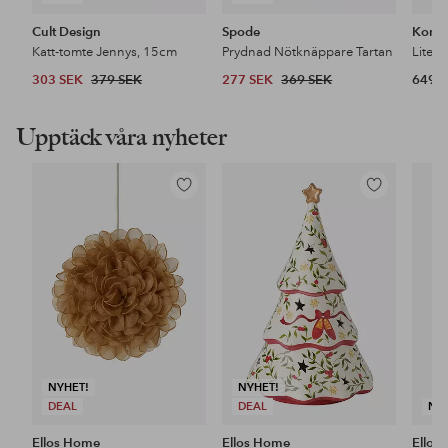
Cult Design
Spode
Konst
Katt-tomte Jennys, 15cm
Prydnad Nötknäppare Tartan
303 SEK
379 SEK
277 SEK
369 SEK
649 
Upptäck våra nyheter
Lägg
Lägg
till
till
i
i
favoriter
favoriter
NYHET!
NYHET!
DEAL
DEAL
NY
Ellos Home
Ellos Home
Ellos