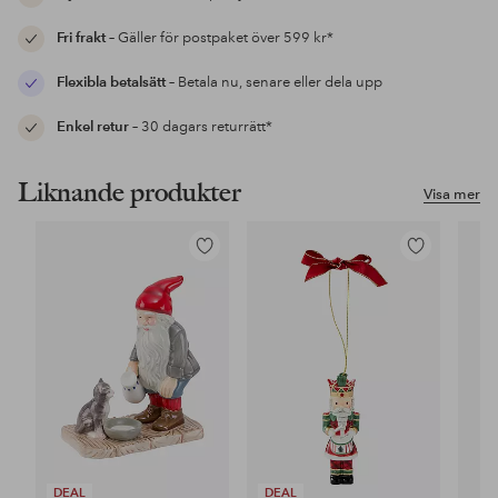
Fri frakt
– Gäller för postpaket över 599 kr*
Flexibla betalsätt
– Betala nu, senare eller dela upp
Enkel retur
– 30 dagars returrätt*
Liknande produkter
Visa mer
Lägg
Lägg
till
till
i
i
favoriter
favoriter
DEAL
DEAL