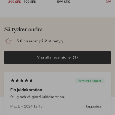
399 SEK
499 SEK
599 SEK
399 
Så tycker andra
5.0
baserat på
2
st betyg
Visa alla recensioner (1)
Verifierad köpare
Fin juldekoration
Stilig och välgjord juldekoration.
Max E —
2024-12-18
Rapportera