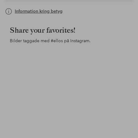
Information kring betyg
Share your favorites!
Bilder taggade med
#ellos
på Instagram.
Inlägg
pandaskreationer
Inlägg
butikspan
Inl
styl
publicerat
publicerat
pub
av
av
av