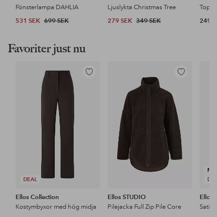
Fönsterlampa DAHLIA
Ljuslykta Christmas Tree
Topps
531 SEK
699 SEK
279 SEK
349 SEK
249 
Favoriter just nu
Lägg
Lägg
till
till
i
i
favoriter
favoriter
NY
DEAL
DE
Ellos Collection
Ellos STUDIO
Ellos 
Kostymbyxor med hög midja
Pilejacka Full Zip Pile Core
Satin