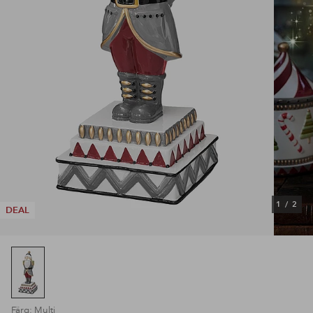
1
/
2
DEAL
Färg: Multi