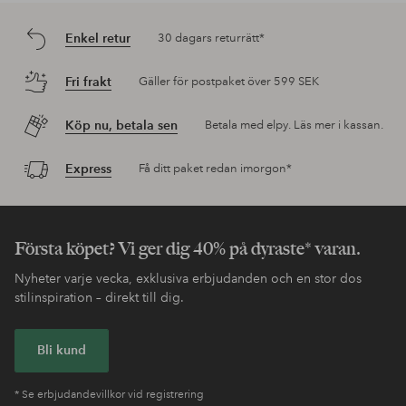
Enkel retur
30 dagars returrätt*
Fri frakt
Gäller för postpaket över 599 SEK
Köp nu, betala sen
Betala med elpy. Läs mer i kassan.
Express
Få ditt paket redan imorgon*
Första köpet? Vi ger dig 40% på dyraste* varan.
Nyheter varje vecka, exklusiva erbjudanden och en stor dos
stilinspiration – direkt till dig.
Bli kund
* Se erbjudandevillkor vid registrering