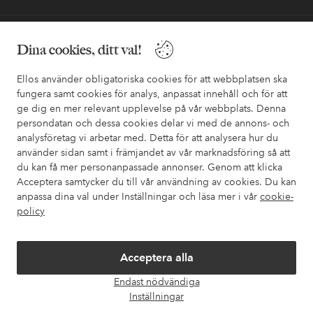
Behöver du hjälp?
Dina cookies, ditt val!
I vår FAQ hittar du svaren på de vanligaste frågorna. Här finns
Ellos använder obligatoriska cookies för att webbplatsen ska
också information om hur du enklast kontaktar oss.
fungera samt cookies för analys, anpassat innehåll och för att
ge dig en mer relevant upplevelse på vår webbplats. Denna
Kundservice
Beställning
Betalsätt
Leveran
persondatan och dessa cookies delar vi med de annons- och
analysföretag vi arbetar med. Detta för att analysera hur du
använder sidan samt i främjandet av vår marknadsföring så att
du kan få mer personanpassade annonser. Genom att klicka
Mina sidor
Acceptera samtycker du till vår användning av cookies. Du kan
anpassa dina val under Inställningar och läsa mer i vår
cookie-
policy
Om Ellos
Våra tjänster
Acceptera alla
Endast nödvändiga
Öpp
Villkor
Inställningar
chatt