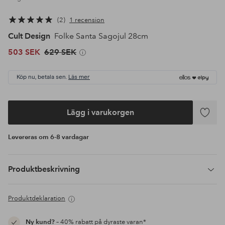
2
1 recension
Cult Design
Folke Santa Sagojul 28cm
503 SEK
629 SEK
Köp nu, betala sen.
Läs mer
Lägg i varukorgen
Lägg
till
Levereras om 6-8 vardagar
i
favoriter
Produktbeskrivning
Produktdeklaration
Ny kund?
– 40% rabatt på dyraste varan*