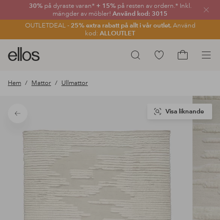
30%
på dyraste varan*
+ 15%
på resten av ordern.* Inkl.
Stän
mängder av möbler!
Använd kod: 3015
OUTLETDEAL -
25% extra rabatt på allt i vår outlet.
Använd
kod:
ALLOUTLET
Ellos
Gå
Sök
logotyp
till
Gå
-
favoritmarkerade
till
Hem
Mattor
Ullmattor
gå
produkter
kundvagne
till
förstasidan
Visa liknande
Tillbaka