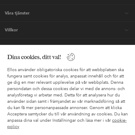
Våra tjänster
Villkor
Vänner
Dina cookies, ditt val!
Ellos använder obligatoriska cookies för att webbplatsen ska
fungera samt cookies för analys, anpassat innehåll och för att
ge dig en mer relevant upplevelse på vår webbplats. Denna
Säkra betalningar - Betala direkt eller dela upp
persondatan och dessa cookies delar vi med de annons- och
analysföretag vi arbetar med. Detta för att analysera hur du
Vill du veta mer om
våra betalalternativ
?
använder sidan samt i främjandet av vår marknadsföring så att
elpy
elpy
du kan få mer personanpassade annonser. Genom att klicka
Acceptera samtycker du till vår användning av cookies. Du kan
anpassa dina val under Inställningar och läsa mer i vår
cookie-
policy
Sverige - Välj land