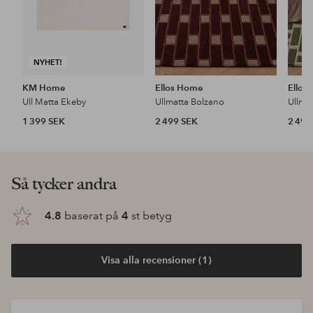
NYHET!
KM Home
Ellos Home
Ellos
Ull Matta Ekeby
Ullmatta Bolzano
Ullma
1 399 SEK
2 499 SEK
2 499
Så tycker andra
4.8
baserat på
4
st betyg
Visa alla recensioner (1)