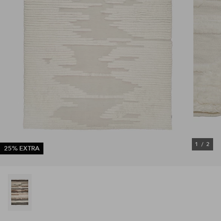
1
/
2
25% EXTRA