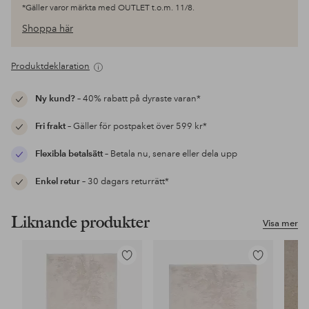
*Gäller varor märkta med OUTLET t.o.m. 11/8.
Shoppa här
Produktdeklaration
Ny kund?
– 40% rabatt på dyraste varan*
Fri frakt
– Gäller för postpaket över 599 kr*
Flexibla betalsätt
– Betala nu, senare eller dela upp
Enkel retur
– 30 dagars returrätt*
Liknande produkter
Visa mer
Lägg
Lägg
till
till
i
i
favoriter
favoriter