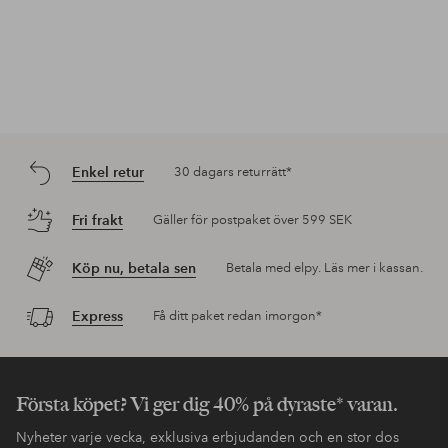
Enkel retur
30 dagars returrätt*
Fri frakt
Gäller för postpaket över 599 SEK
Köp nu, betala sen
Betala med elpy. Läs mer i kassan.
Express
Få ditt paket redan imorgon*
Första köpet? Vi ger dig 40% på dyraste* varan.
Nyheter varje vecka, exklusiva erbjudanden och en stor dos