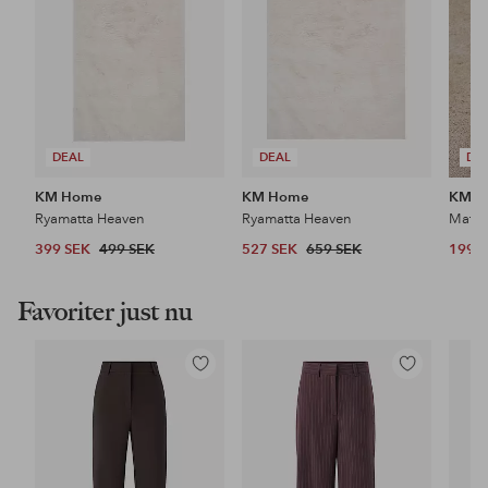
DEAL
DEAL
DE
KM Home
KM Home
KM H
Ryamatta Heaven
Ryamatta Heaven
Matta
399 SEK
499 SEK
527 SEK
659 SEK
199 
Favoriter just nu
Lägg
Lägg
till
till
i
i
favoriter
favoriter