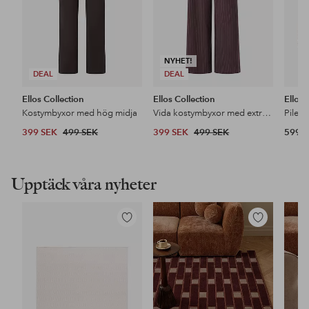
NYHET!
DEAL
DEAL
Ellos Collection
Ellos Collection
Ellos
Kostymbyxor med hög midja
Vida kostymbyxor med extra hög midja
Pileja
399 SEK
499 SEK
399 SEK
499 SEK
599 
Upptäck våra nyheter
Lägg
Lägg
till
till
i
i
favoriter
favoriter