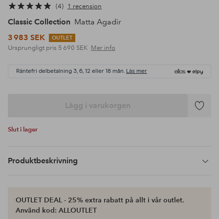
4
1 recension
Classic Collection
Matta Agadir
3 983 SEK
OUTLET
Ursprungligt pris
5 690 SEK
Mer info
Räntefri delbetalning 3, 6, 12 eller 18 mån.
Läs mer
Lägg i varukorgen
Lägg
till
Slut i lager
i
favoriter
Produktbeskrivning
OUTLET DEAL - 25% extra rabatt på allt i vår outlet.
Använd kod: ALLOUTLET