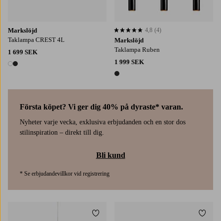
Markslöjd
4,8
(4)
4,8 baserat på 4 st betyg
Taklampa CREST 4L
Markslöjd
Taklampa Ruben
1 699 SEK
1 999 SEK
2 färger
1 färg
Första köpet? Vi ger dig 40% på dyraste* varan.
Nyheter varje vecka, exklusiva erbjudanden och en stor dos
stilinspiration – direkt till dig.
Bli kund
* Se erbjudandevillkor vid registrering
Lägg till i favoriter
Lägg t