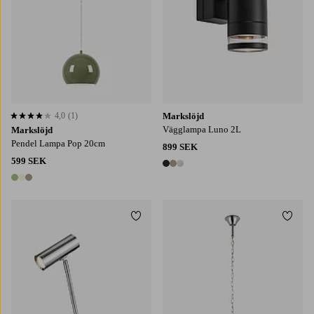
4,0
(1)
Markslöjd
4,0 baserat på 1 st betyg
Vägglampa Luno 2L
Markslöjd
Pendel Lampa Pop 20cm
899 SEK
599 SEK
3 färger
3 färger
Lägg till i favoriter
Lägg t