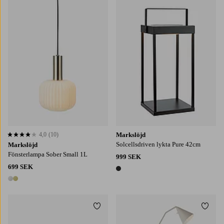
4,0
(10)
Markslöjd
4,0 baserat på 10 st betyg
Solcellsdriven lykta Pure 42cm
Markslöjd
Fönsterlampa Sober Small 1L
999 SEK
699 SEK
1 färg
2 färger
Lägg till i favoriter
Lägg t