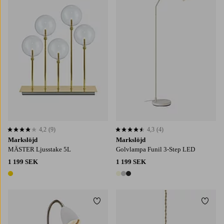
4,2
(9)
4,3
(4)
4,2 baserat på 9 st betyg
4,3 baserat på 4 st betyg
Markslöjd
Markslöjd
MÄSTER Ljusstake 5L
Golvlampa Funil 3-Step LED
1 199 SEK
1 199 SEK
1 färg
3 färger
Lägg till i favoriter
Lägg t