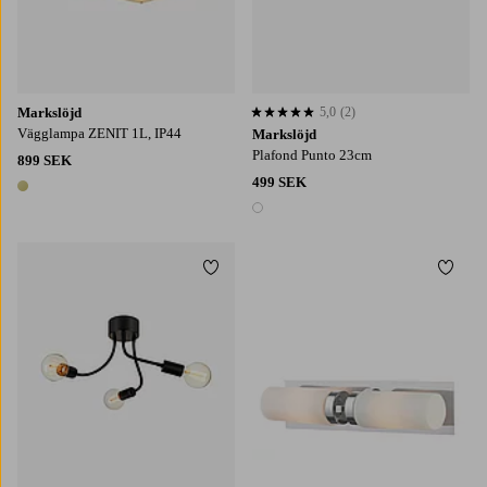
Markslöjd
5,0
(2)
5,0 baserat på 2 st betyg
Vägglampa ZENIT 1L, IP44
Markslöjd
Plafond Punto 23cm
899 SEK
499 SEK
1 färg
1 färg
Lägg till i favoriter
Lägg t