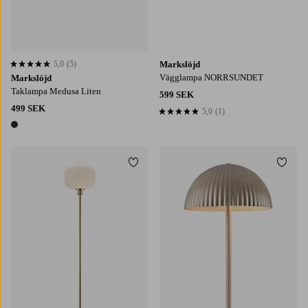
5,0
(5)
Markslöjd
5,0 baserat på 5 st betyg
Vägglampa NORRSUNDET
Markslöjd
Taklampa Medusa Liten
599 SEK
499 SEK
5,0
(1)
5,0 baserat på 1 st betyg
1 färg
Lägg till i favoriter
Lägg t