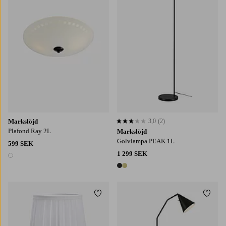
Markslöjd
3,0
(2)
3,0 baserat på 2 st betyg
Plafond Ray 2L
Markslöjd
Golvlampa PEAK 1L
599 SEK
1 299 SEK
1 färg
2 färger
Lägg till i favoriter
Lägg t