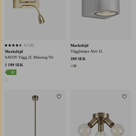
4,3
(8)
Markslöjd
4,3 baserat på 8 st betyg
Vägglampa Alor 1L
Markslöjd
SAVOY Vägg 2L Mässing/Vit
399 SEK
1 199 SEK
2 färger
1 färg
Lägg till i favoriter
Lägg t