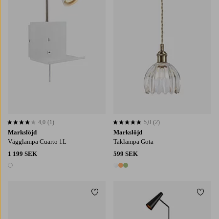
4,0
(1)
5,0
(2)
4,0 baserat på 1 st betyg
5,0 baserat på 2 st betyg
Markslöjd
Markslöjd
Vägglampa Cuarto 1L
Taklampa Gota
1 199 SEK
599 SEK
1 färg
3 färger
Lägg till i favoriter
Lägg t