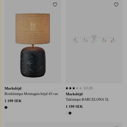
Lägg till i favoriter
Lägg t
Markslöjd
3,0
(9)
3,0 baserat på 9 st betyg
Bordslampa Montagna höjd 45 cm
Markslöjd
Taklampa BARCELONA 5L
1 199 SEK
1 199 SEK
1 färg
2 färger