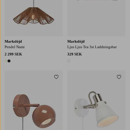
Markslöjd
Markslöjd
Pendel Nami
Ljus Ljus Tea 3st Laddningsbar
2 299 SEK
329 SEK
2 färger
1 färg
Lägg till i favoriter
Lägg t