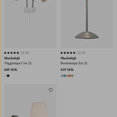
5,0
(6)
5,0
(2)
5,0 baserat på 6 st betyg
5,0 baserat på 2 st betyg
Markslöjd
Markslöjd
Vägglampa Ciro 2L
Bordslampa Zin 2L
649 SEK
419 SEK
2 färger
5 färger
Lägg till i favoriter