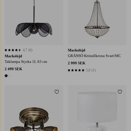
4,7
(6)
Markslöjd
4,7 baserat på 6 st betyg
GRÄNSÖ Kristallkrona Svart/MC
Markslöjd
Taklampa Styrka 1L 63 cm
2 999 SEK
2 499 SEK
5,0
(1)
5,0 baserat på 1 st betyg
2 färger
Lägg till i favoriter
Lägg t