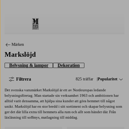
Markslöjd
Märken
Markslöjd
Belysning & lampor
Dekoration
Filtrera
825 träffar
Sortera på:
Popularitet
Det svenska varumärket Markslöjd är ett av Nordeuropas ledande
belysningsföretag. Man startade sin verksamhet 1963 och ambitionen har
alltid varit densamma, att hjälpa sina kunder att göra hemmet till något
unikt. Markslöjd har en stor bredd i sitt sortiment och skapar belysning som
ger det där lilla extra till hemmets alla rum och allt som händer där. Från
läxläsning till soffmys, matlagning till middag.