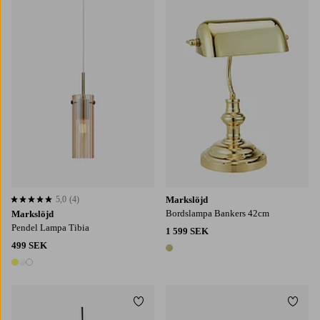
5,0
(4)
Markslöjd
5,0 baserat på 4 st betyg
Bordslampa Bankers 42cm
Markslöjd
Pendel Lampa Tibia
1 599 SEK
499 SEK
1 färg
3 färger
Lägg till i favoriter
Lägg t