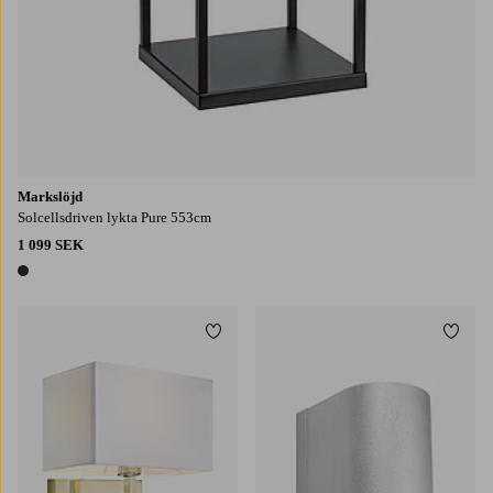
Markslöjd
Solcellsdriven lykta Pure 553cm
1 099 SEK
1 färg
Lägg till i favoriter
Lägg t