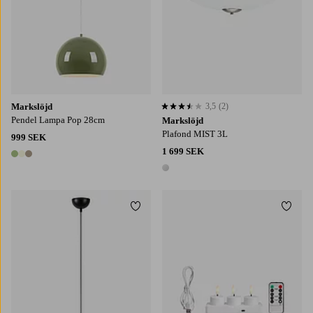
Markslöjd
3,5
(2)
3,5 baserat på 2 st betyg
Pendel Lampa Pop 28cm
Markslöjd
Plafond MIST 3L
999 SEK
1 699 SEK
3 färger
1 färg
Lägg till i favoriter
Lägg t