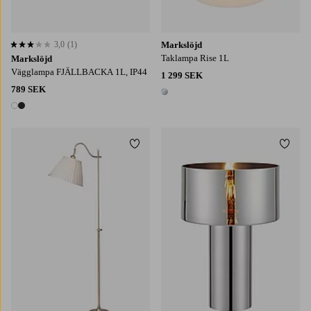
3,0
(1)
Markslöjd
3,0 baserat på 1 st betyg
Taklampa Rise 1L
Markslöjd
Vägglampa FJÄLLBACKA 1L, IP44
1 299 SEK
789 SEK
1 färg
2 färger
Lägg till i favoriter
Lägg t