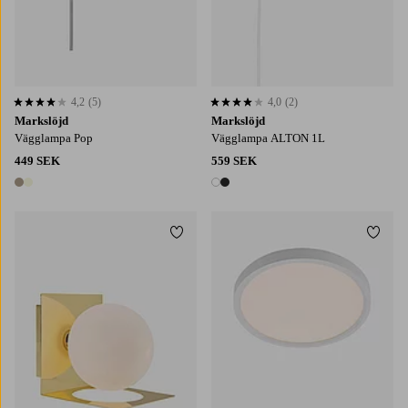
4,2
(5)
4,0
(2)
4,2 baserat på 5 st betyg
4,0 baserat på 2 st betyg
Markslöjd
Markslöjd
Vägglampa Pop
Vägglampa ALTON 1L
449 SEK
559 SEK
2 färger
2 färger
Lägg till i favoriter
Lägg t