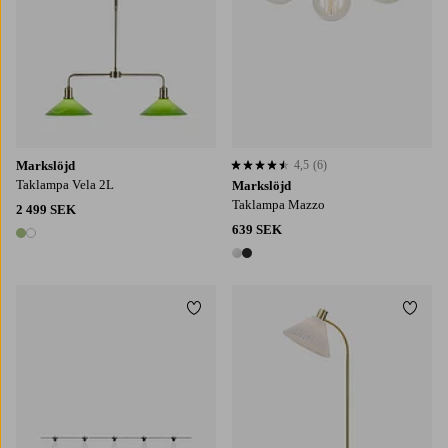
Markslöjd
4,5
(6)
4,5 baserat på 6 st betyg
Taklampa Vela 2L
Markslöjd
Taklampa Mazzo
2 499 SEK
639 SEK
2 färger
2 färger
Lägg till i favoriter
Lägg t