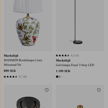
Markslöjd
4,3
(4)
4,3 baserat på 4 st betyg
MANSION Bordslampa Liten
Markslöjd
Mönstrad/Vit
Golvlampa Funil 3-Step LED
899 SEK
1 199 SEK
4,7
(6)
4,7 baserat på 6 st betyg
3 färger
Lägg till i favoriter
Lägg t