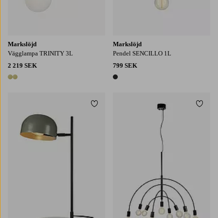
Markslöjd
Markslöjd
Vägglampa TRINITY 3L
Pendel SENCILLO 1L
2 219 SEK
799 SEK
2 färger
1 färg
Lägg till i favoriter
Lägg t