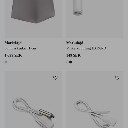
Markslöjd
Markslöjd
Somma kruka 31 cm
Vinkelkoppling EXPAND
1 699 SEK
149 SEK
1 färg
2 färger
Lägg till i favoriter
Lägg t