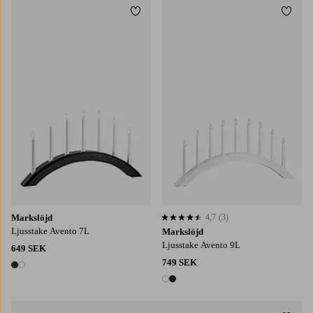
Lägg till i favoriter
Lägg t
Markslöjd
4,7
(3)
4,7 baserat på 3 st betyg
Ljusstake Avento 7L
Markslöjd
Ljusstake Avento 9L
649 SEK
749 SEK
2 färger
2 färger