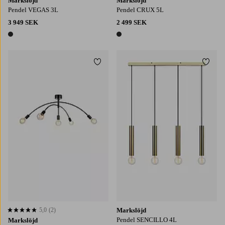
Markslöjd
Markslöjd
Pendel VEGAS 3L
Pendel CRUX 5L
3 949 SEK
2 499 SEK
1 färg
1 färg
Lägg till i favoriter
Lägg t
5,0
(2)
Markslöjd
5,0 baserat på 2 st betyg
Pendel SENCILLO 4L
Markslöjd