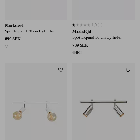
Markslöjd
1,0
(1)
1,0 baserat på 1 st betyg
Spot Expand 70 cm Cylinder
Markslöjd
Spot Expand 50 cm Cylinder
899 SEK
739 SEK
1 färg
3 färger
Lägg till i favoriter
Lägg t