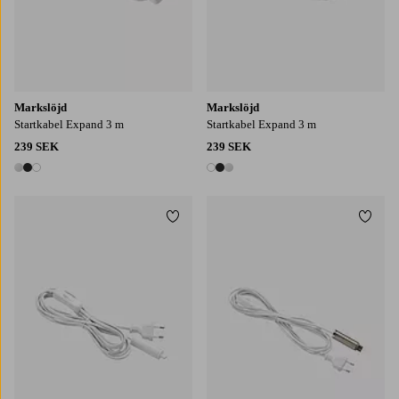
Markslöjd
Markslöjd
Startkabel Expand 3 m
Startkabel Expand 3 m
239 SEK
239 SEK
3 färger
3 färger
Lägg till i favoriter
Lägg t