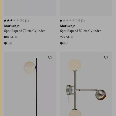
3,0
(1)
1,0
(1)
3,0 baserat på 1 st betyg
1,0 baserat på 1 st betyg
Markslöjd
Markslöjd
Spot Expand 70 cm Cylinder
Spot Expand 50 cm Cylinder
889 SEK
729 SEK
3 färger
3 färger
Lägg till i favoriter
Lägg t