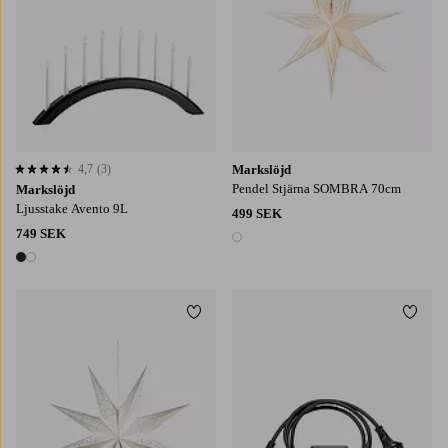
4,7
(3)
Markslöjd
4,7 baserat på 3 st betyg
Pendel Stjärna SOMBRA 70cm
Markslöjd
Ljusstake Avento 9L
499 SEK
749 SEK
1 färg
2 färger
Lägg till i favoriter
Lägg t