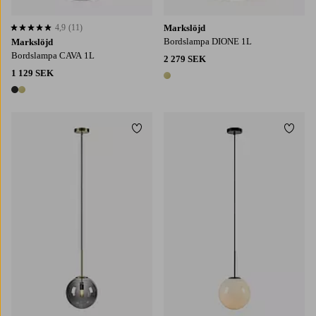
4,9
(11)
Markslöjd
4,9 baserat på 11 st betyg
Bordslampa DIONE 1L
Markslöjd
Bordslampa CAVA 1L
2 279 SEK
1 129 SEK
1 färg
2 färger
Lägg till i favoriter
Lägg t