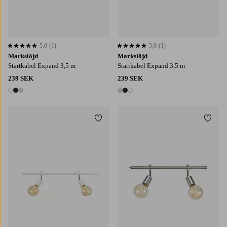
5,0
(1)
5,0
(1)
5,0 baserat på 1 st betyg
5,0 baserat på 1 st betyg
Markslöjd
Markslöjd
Startkabel Expand 3,5 m
Startkabel Expand 3,5 m
239 SEK
239 SEK
3 färger
3 färger
Lägg till i favoriter
Lägg t