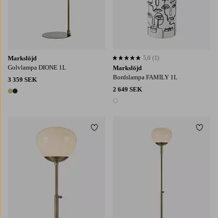
Markslöjd
5,0
(1)
5,0 baserat på 1 st betyg
Golvlampa DIONE 1L
Markslöjd
Bordslampa FAMILY 1L
3 359 SEK
2 649 SEK
2 färger
1 färg
Lägg till i favoriter
Lägg t