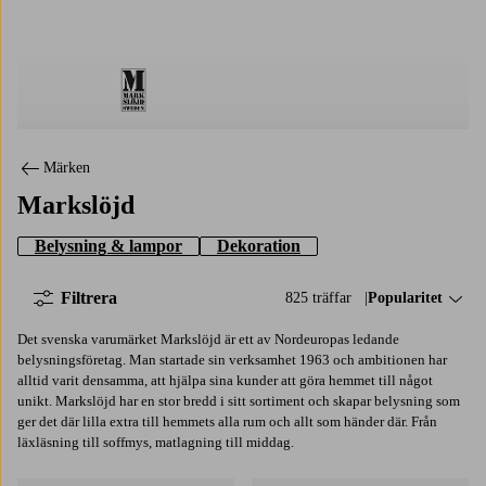
Markslöjd
Märken
Markslöjd
Belysning & lampor
Dekoration
Filtrera
825 träffar
Sortera på:
Popularitet
Det svenska varumärket Markslöjd är ett av Nordeuropas ledande
belysningsföretag. Man startade sin verksamhet 1963 och ambitionen har
alltid varit densamma, att hjälpa sina kunder att göra hemmet till något
unikt. Markslöjd har en stor bredd i sitt sortiment och skapar belysning som
ger det där lilla extra till hemmets alla rum och allt som händer där. Från
läxläsning till soffmys, matlagning till middag.