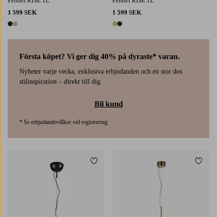
Pendel RISE 1L
Pendel RISE 1L
1 599 SEK
1 599 SEK
2 färger
2 färger
Första köpet? Vi ger dig 40% på dyraste* varan.
Nyheter varje vecka, exklusiva erbjudanden och en stor dos
stilinspiration – direkt till dig.
Bli kund
* Se erbjudandevillkor vid registrering
Lägg till i favoriter
Lägg t