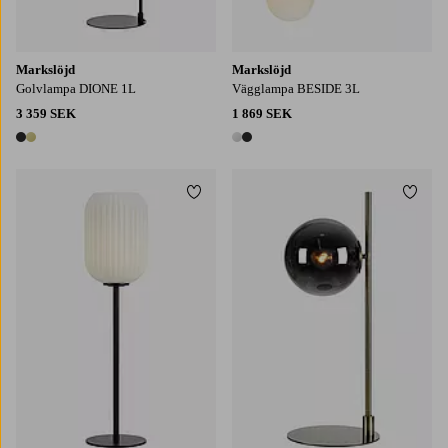
Markslöjd
Markslöjd
Golvlampa DIONE 1L
Vägglampa BESIDE 3L
3 359 SEK
1 869 SEK
2 färger
2 färger
Lägg till i favoriter
Lägg t