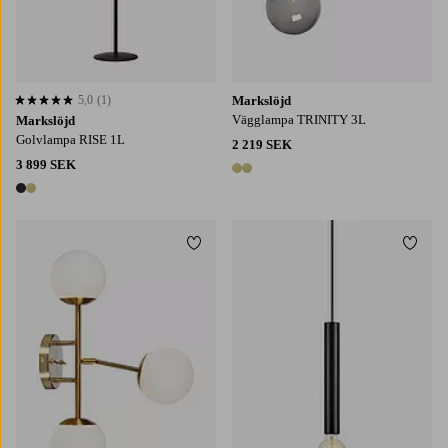
5,0
(1)
Markslöjd
5,0 baserat på 1 st betyg
Vägglampa TRINITY 3L
Markslöjd
Golvlampa RISE 1L
2 219 SEK
3 899 SEK
2 färger
2 färger
Lägg till i favoriter
Lägg t