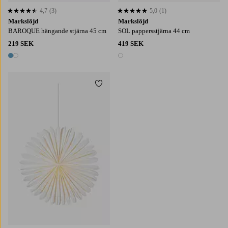
4,7
(3)
5,0
(1)
4,7 baserat på 3 st betyg
5,0 baserat på 1 st betyg
Markslöjd
Markslöjd
BAROQUE hängande stjärna 45 cm
SOL pappersstjärna 44 cm
219 SEK
419 SEK
2 färger
1 färg
Lägg till i favoriter