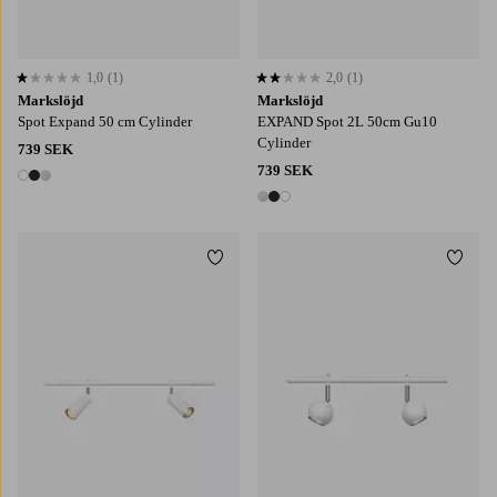
1,0
(1)
2,0
(1)
1,0 baserat på 1 st betyg
2,0 baserat på 1 st betyg
Markslöjd
Markslöjd
Spot Expand 50 cm Cylinder
EXPAND Spot 2L 50cm Gu10
Cylinder
739 SEK
739 SEK
3 färger
3 färger
Lägg till i favoriter
Lägg t