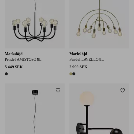
Markslöjd
Markslöjd
Pendel AMISTOSO 8L
Pendel LAVELLO 9L
5 449 SEK
2 999 SEK
1 färg
2 färger
Lägg till i favoriter
Lägg t