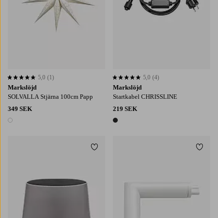
5,0
(1)
5,0
(4)
5,0 baserat på 1 st betyg
5,0 baserat på 4 st betyg
Markslöjd
Markslöjd
SOLVALLA Stjärna 100cm Papp
Startkabel CHRISSLINE
349 SEK
219 SEK
1 färg
1 färg
Lägg till i favoriter
Lägg t