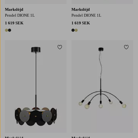
Markslöjd
Markslöjd
Pendel DIONE 1L
Pendel DIONE 1L
1 619 SEK
1 619 SEK
2 färger
2 färger
Lägg till i favoriter
Lägg t