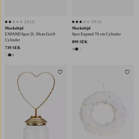
2,0
(1)
3,0
(1)
2,0 baserat på 1 st betyg
3,0 baserat på 1 st betyg
Markslöjd
Markslöjd
EXPAND Spot 2L 50cm Gu10
Spot Expand 70 cm Cylinder
Cylinder
899 SEK
739 SEK
3 färger
3 färger
Lägg till i favoriter
Lägg t