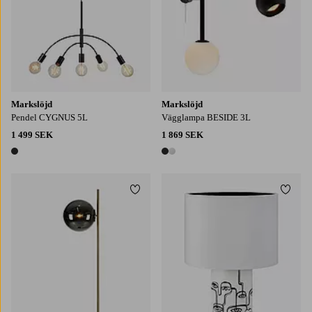
Markslöjd
Markslöjd
Pendel CYGNUS 5L
Vägglampa BESIDE 3L
1 499 SEK
1 869 SEK
1 färg
2 färger
Lägg till i favoriter
Lägg t