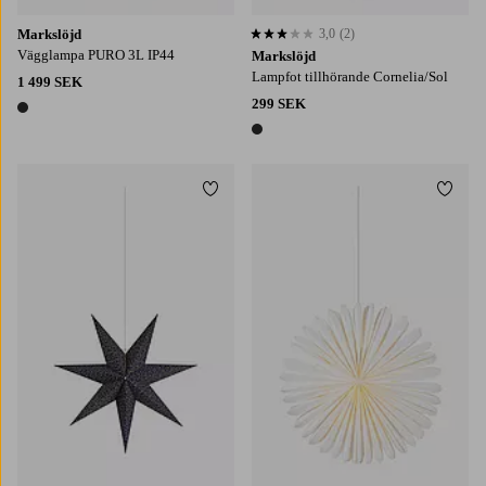
Markslöjd
3,0
(2)
3,0 baserat på 2 st betyg
Vägglampa PURO 3L IP44
Markslöjd
Lampfot tillhörande Cornelia/Sol
1 499 SEK
299 SEK
1 färg
1 färg
Lägg till i favoriter
Lägg t