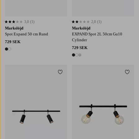
3,0
(1)
2,0
(1)
3,0 baserat på 1 st betyg
2,0 baserat på 1 st betyg
Markslöjd
Markslöjd
Spot Expand 50 cm Rund
EXPAND Spot 2L 50cm Gu10
Cylinder
729 SEK
729 SEK
2 färger
3 färger
Lägg till i favoriter
Lägg t