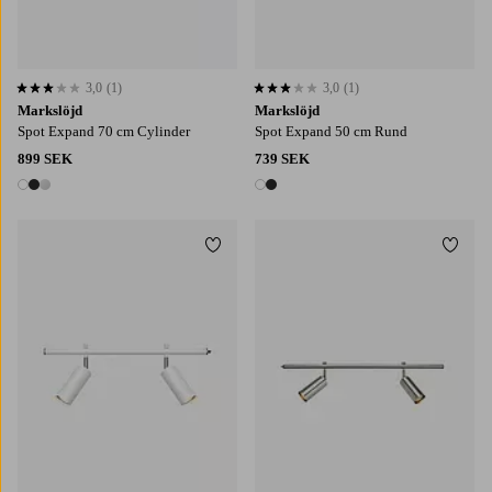
3,0
(1)
3,0
(1)
3,0 baserat på 1 st betyg
3,0 baserat på 1 st betyg
Markslöjd
Markslöjd
Spot Expand 70 cm Cylinder
Spot Expand 50 cm Rund
899 SEK
739 SEK
3 färger
2 färger
Lägg till i favoriter
Lägg t