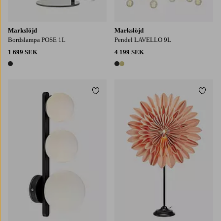
Markslöjd
Markslöjd
Bordslampa POSE 1L
Pendel LAVELLO 9L
1 699 SEK
4 199 SEK
1 färg
2 färger
Lägg till i favoriter
Lägg t