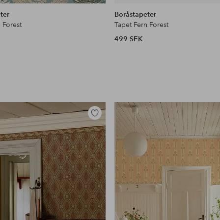
liknande
ter
Boråstapeter
 Forest
Tapet Fern Forest
499 SEK
Lägg
till
i
favoriter