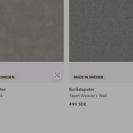
Visa
 SWEDEN
MADE IN SWEDEN
liknande
ter
Boråstapeter
lk
Tapet Weaver´s Wall
499 SEK