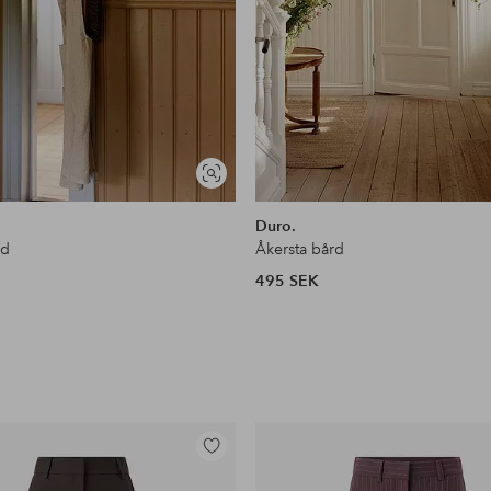
Visa
liknande
Duro.
rd
Åkersta bård
495 SEK
Lägg
till