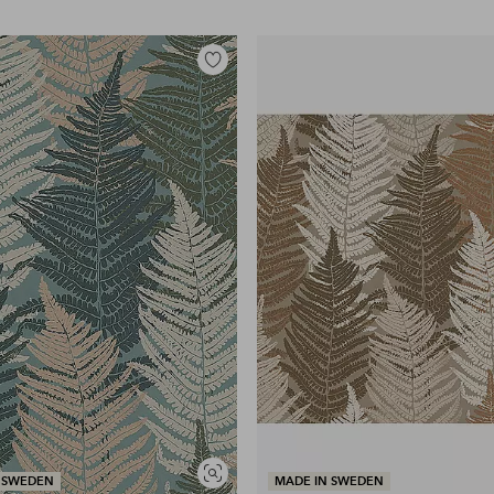
Lägg
till
i
favoriter
Visa
 SWEDEN
MADE IN SWEDEN