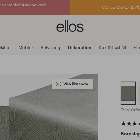
r av möbler!
Använd kod:
OUTLETDEAL -
25% e
Ellos
logotyp
-
gå
Mattor
Möbler
Belysning
Dekoration
Kök & hushåll
Ele
till
förstasidan
Visa liknande
Färg: Grö
Boråsta