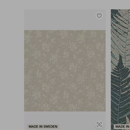
Lägg
till
i
favoriter
Visa
MADE IN SWEDEN
MADE IN