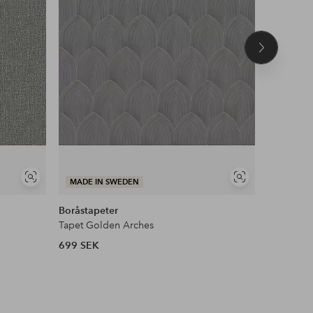
Nästa
produkt
Visa
Visa
MADE IN SWEDEN
MADE I
liknande
liknande
Boråstapeter
Boråstape
Tapet Golden Arches
Tapet Cha
699 SEK
499 SEK