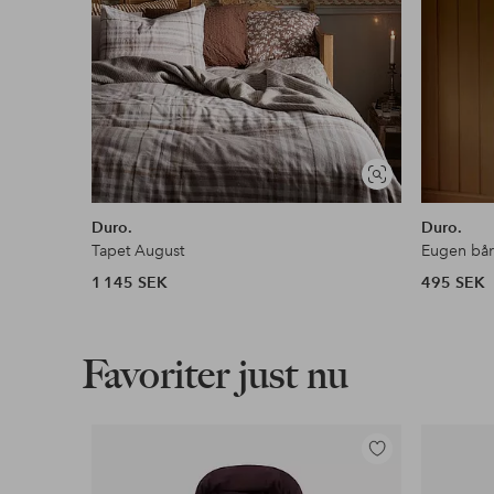
Visa
liknande
Duro.
Duro.
Tapet August
Eugen bå
1 145 SEK
495 SEK
Favoriter just nu
Lägg
till