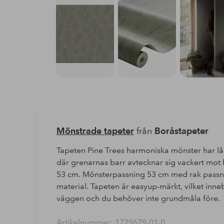
Mönstrade tapeter
från
Boråstapeter
Tapeten Pine Trees harmoniska mönster har låna
där grenarnas barr avtecknar sig vackert mot h
53 cm. Mönsterpassning 53 cm med rak passnin
material. Tapeten är easyup-märkt, vilket inne
väggen och du behöver inte grundmåla före.
Artikelnummer: 1729679-01-0