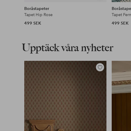
liknande
Boråstapeter
Boråstape
Tapet Hip Rose
Tapet Fern
499 SEK
499 SEK
Upptäck våra nyheter
Lägg
till
i
favoriter