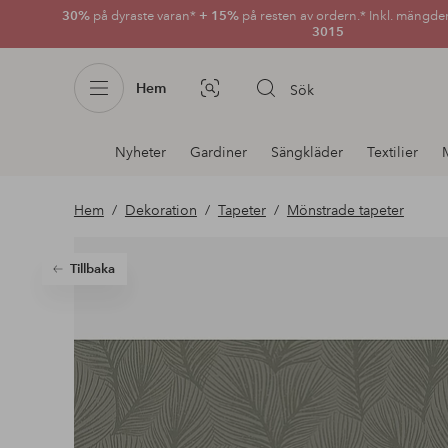
30%
på dyraste varan*
+ 15%
på resten av ordern.* Inkl. mängde
3015
Hem
Sök
Bildsök
Avdelnings
Nyheter
Gardiner
Sängkläder
Textilier
navigation
Hem
Dekoration
Tapeter
Mönstrade tapeter
Tillbaka