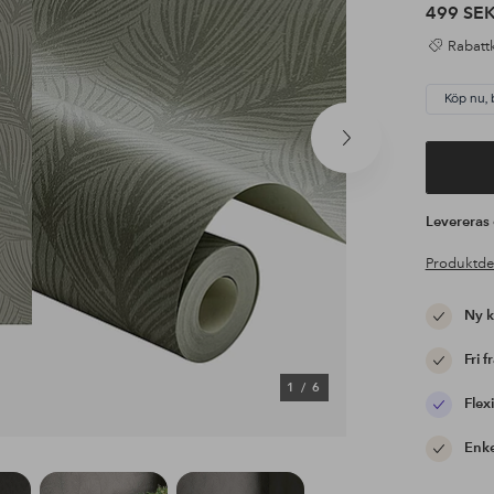
499 SE
Rabattk
Köp nu, 
Nästa
produkt
Leverera
Produktde
Ny 
Fri f
1
/
6
Flexi
Enke