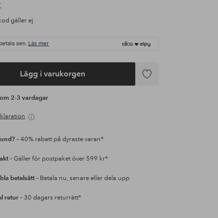
K
od gäller ej
betala sen.
Läs mer
Lägg i varukorgen
Lägg
till
s om 2-3 vardagar
i
favoriter
klaration
kund?
– 40% rabatt på dyraste varan*
rakt
– Gäller för postpaket över 599 kr*
bla betalsätt
– Betala nu, senare eller dela upp
l retur
– 30 dagars returrätt*