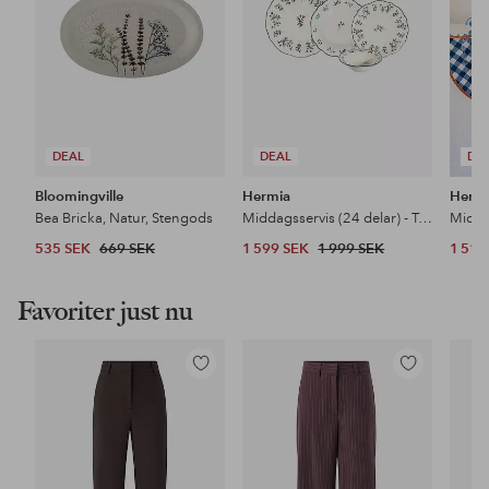
DEAL
DEAL
DE
Bloomingville
Hermia
Herm
Bea Bricka, Natur, Stengods
Middagsservis (24 delar) - Terra Fulya
535 SEK
669 SEK
1 599 SEK
1 999 SEK
1 519
Favoriter just nu
Lägg
Lägg
till
till
i
i
favoriter
favoriter