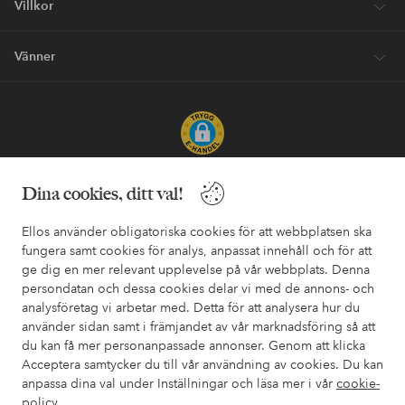
Villkor
Vänner
Säkra betalningar - Betala direkt eller dela upp
Dina cookies, ditt val!
Vill du veta mer om
våra betalalternativ
?
Ellos använder obligatoriska cookies för att webbplatsen ska
elpy
elpy
fungera samt cookies för analys, anpassat innehåll och för att
ge dig en mer relevant upplevelse på vår webbplats. Denna
persondatan och dessa cookies delar vi med de annons- och
analysföretag vi arbetar med. Detta för att analysera hur du
Sverige - Välj land
använder sidan samt i främjandet av vår marknadsföring så att
du kan få mer personanpassade annonser. Genom att klicka
Acceptera samtycker du till vår användning av cookies. Du kan
Facebook
Instagram
Pinterest
Youtube
anpassa dina val under Inställningar och läsa mer i vår
cookie-
policy