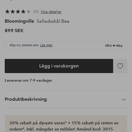
1
Visa detaljer
Bloomingville
Salladsskål Bea
899 SEK
Köp nu, betala sen.
Läs mer
Lägg i varukorgen
Lägg
till
Levereras om 7-9 vardagar
i
favoriter
Produktbeskrivning
30% rabatt på dyraste varan* + 15% rabatt på resten av
ordern*. Inkl. mängder av möbler! Använd kod: 3015