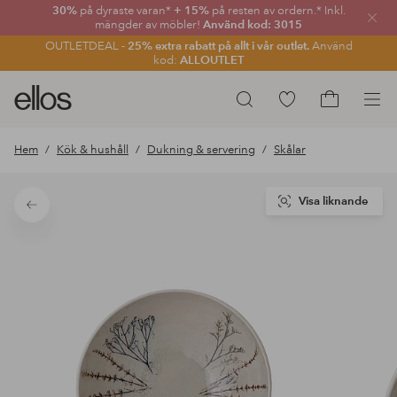
30%
på dyraste varan*
+ 15%
på resten av ordern.* Inkl.
Stän
mängder av möbler!
Använd kod: 3015
OUTLETDEAL -
25% extra rabatt på allt i vår outlet.
Använd
kod:
ALLOUTLET
Ellos
Gå
Sök
logotyp
till
Gå
-
favoritmarkerade
till
Hem
Kök & hushåll
Dukning & servering
Skålar
gå
produkter
kundvagne
till
förstasidan
Visa liknande
Tillbaka