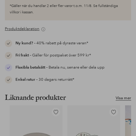
*Gäller när du handlar 2 eller fler varor t.o.m. 11/8. Se fullständiga
villkor i kassan.
Produktdeklaration
Ny kund?
– 40% rabatt på dyraste varan*
Fri frakt
– Gäller för postpaket över 599 kr*
Flexibla betalsätt
– Betala nu, senare eller dela upp
Enkel retur
– 30 dagars returrätt*
Liknande produkter
Visa mer
Lägg
Lägg
till
till
i
i
favoriter
favoriter