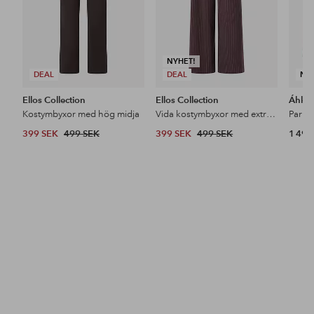
NYHET!
DEAL
DEAL
NY
Ellos Collection
Ellos Collection
Áhkk
Kostymbyxor med hög midja
Vida kostymbyxor med extra hög midja
399 SEK
499 SEK
399 SEK
499 SEK
1 499