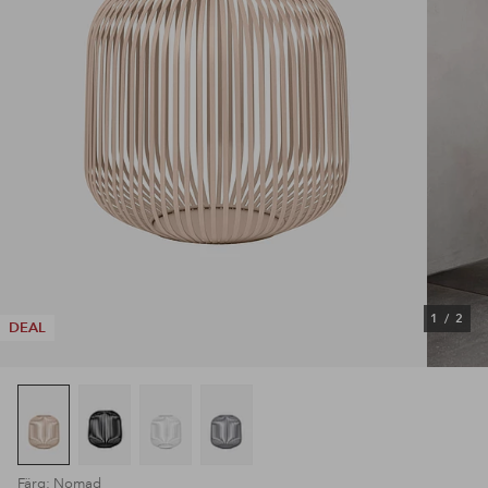
1
/
2
DEAL
Färg: Nomad