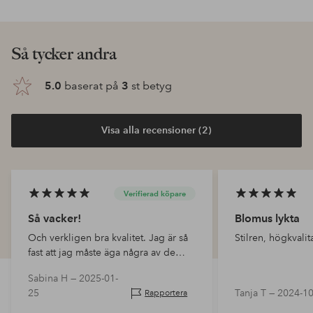
Så tycker andra
5.0
baserat på
3
st betyg
Visa alla recensioner (2)
Verifierad köpare
Så vacker!
Blomus lykta
Och verkligen bra kvalitet. Jag är så
Stilren, högkvalit
fast att jag måste äga några av de
andra färgerna också 😭
Sabina H —
2025-01-
25
Tanja T —
2024-10
Rapportera