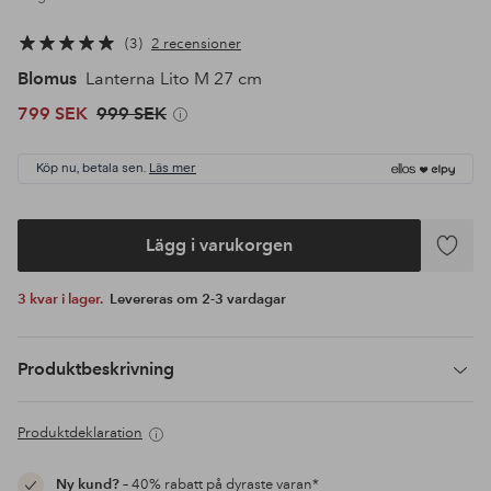
3
2 recensioner
Blomus
Lanterna Lito M 27 cm
799 SEK
999 SEK
Köp nu, betala sen.
Läs mer
Lägg i varukorgen
Lägg
till
3 kvar i lager.
Levereras om 2-3 vardagar
i
favoriter
Produktbeskrivning
Produktdeklaration
Ny kund?
– 40% rabatt på dyraste varan*