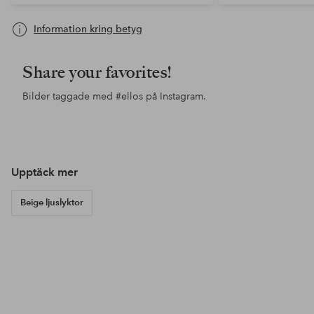
Information kring betyg
Share your favorites!
Bilder taggade med
#ellos
på Instagram.
Inlägg
merlyshome
Inlägg
cindikoski
Inl
sa
publicerat
publicerat
pub
av
av
av
Upptäck mer
Beige ljuslyktor