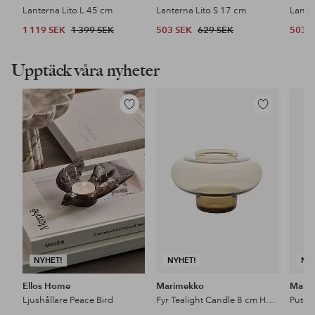
Lanterna Lito L 45 cm
Lanterna Lito S 17 cm
Lante
1 119 SEK
1 399 SEK
503 SEK
629 SEK
503 
Upptäck våra nyheter
Lägg
Lägg
till
till
i
i
favoriter
favoriter
NYHET!
NYHET!
NY
Ellos Home
Marimekko
Mari
Ljushållare Peace Bird
Fyr Tealight Candle 8 cm Holder
Putel