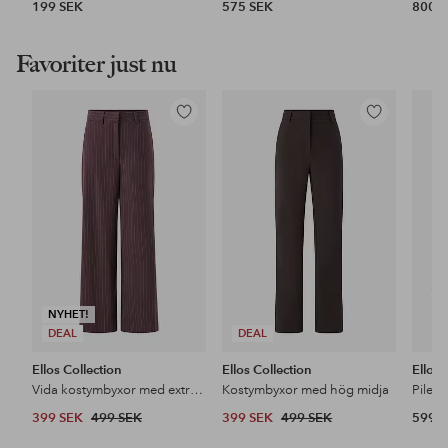
199 SEK
575 SEK
800 
Favoriter just nu
Lägg
Lägg
till
till
i
i
favoriter
favoriter
NYHET!
DEAL
DEAL
Ellos Collection
Ellos Collection
Ellos
Vida kostymbyxor med extra hög midja
Kostymbyxor med hög midja
Pileja
399 SEK
499 SEK
399 SEK
499 SEK
599 