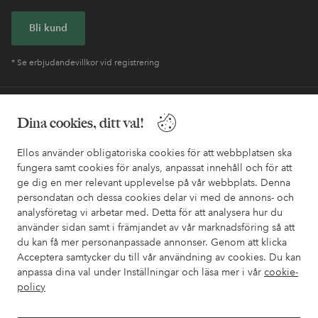
Bli kund
* Se erbjudandevillkor vid registrering
Behöver du hjälp?
Dina cookies, ditt val!
I vår FAQ hittar du svaren på de vanligaste frågorna. Här finns
också information om hur du enklast kontaktar oss.
Ellos använder obligatoriska cookies för att webbplatsen ska
fungera samt cookies för analys, anpassat innehåll och för att
ge dig en mer relevant upplevelse på vår webbplats. Denna
Kundservice
Beställning
Betalsätt
Leveran
persondatan och dessa cookies delar vi med de annons- och
analysföretag vi arbetar med. Detta för att analysera hur du
använder sidan samt i främjandet av vår marknadsföring så att
du kan få mer personanpassade annonser. Genom att klicka
Mina sidor
Acceptera samtycker du till vår användning av cookies. Du kan
anpassa dina val under Inställningar och läsa mer i vår
cookie-
policy
Om Ellos