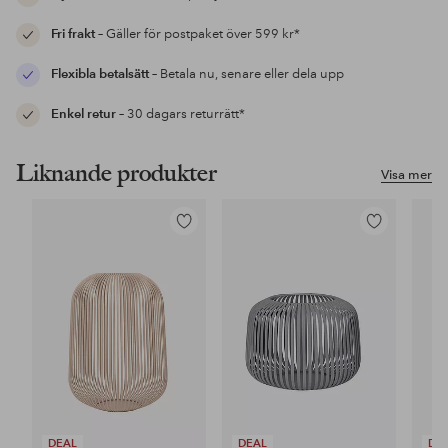
Fri frakt
– Gäller för postpaket över 599 kr*
Flexibla betalsätt
– Betala nu, senare eller dela upp
Enkel retur
– 30 dagars returrätt*
Liknande produkter
Visa mer
Lägg
Lägg
till
till
i
i
favoriter
favoriter
DEAL
DEAL
DE