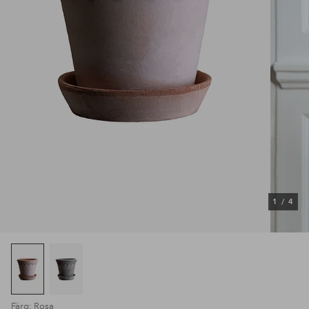
1
/
4
Färg: Rosa