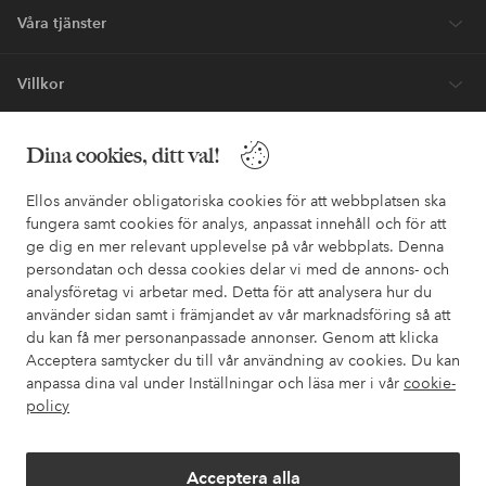
Våra tjänster
Villkor
Vänner
Dina cookies, ditt val!
Ellos använder obligatoriska cookies för att webbplatsen ska
fungera samt cookies för analys, anpassat innehåll och för att
ge dig en mer relevant upplevelse på vår webbplats. Denna
persondatan och dessa cookies delar vi med de annons- och
analysföretag vi arbetar med. Detta för att analysera hur du
Säkra betalningar - Betala direkt eller dela upp
använder sidan samt i främjandet av vår marknadsföring så att
Vill du veta mer om
våra betalalternativ
?
du kan få mer personanpassade annonser. Genom att klicka
Acceptera samtycker du till vår användning av cookies. Du kan
elpy
elpy
anpassa dina val under Inställningar och läsa mer i vår
cookie-
policy
Sverige - Välj land
Acceptera alla