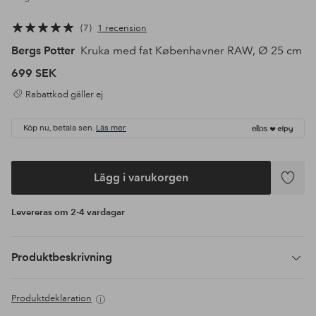
7
1 recension
Bergs Potter
Kruka med fat Københavner RAW, Ø 25 cm
699 SEK
Rabattkod gäller ej
Köp nu, betala sen.
Läs mer
Lägg i varukorgen
Lägg
till
Levereras om 2-4 vardagar
i
favoriter
Produktbeskrivning
Produktdeklaration