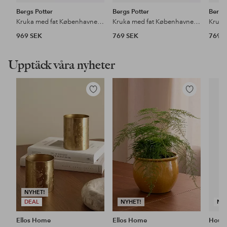
Bergs Potter
Bergs Potter
Bergs
Kruka med fat Københavner GLAZED, Ø 21 cm
Kruka med fat Københavner GLAZED, Ø 18 cm
969 SEK
769 SEK
769 
Upptäck våra nyheter
Lägg
Lägg
till
till
i
i
favoriter
favoriter
NYHET!
DEAL
NYHET!
NY
Ellos Home
Ellos Home
House