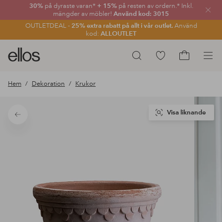
30%
på dyraste varan*
+ 15%
på resten av ordern.* Inkl.
Stän
mängder av möbler!
Använd kod: 3015
OUTLETDEAL -
25% extra rabatt på allt i vår outlet.
Använd
kod:
ALLOUTLET
Ellos
Gå
Sök
logotyp
till
Gå
-
favoritmarkerade
till
Hem
Dekoration
Krukor
gå
produkter
kundvagne
till
förstasidan
Visa liknande
Tillbaka