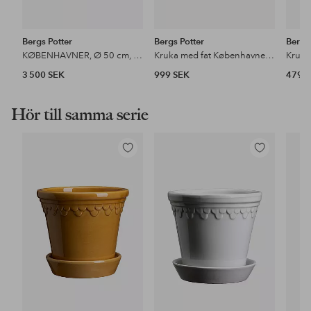
Bergs Potter
Bergs Potter
Bergs
KØBENHAVNER, Ø 50 cm, H 39 cm, Krukan
Kruka med fat Københavner RAW, Ø 30 cm
3 500 SEK
999 SEK
479 
Hör till samma serie
Lägg
Lägg
till
till
i
i
favoriter
favoriter