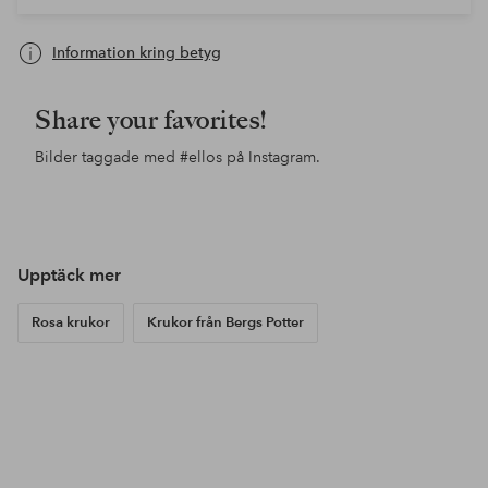
Information kring betyg
Share your favorites!
Bilder taggade med
#ellos
på Instagram.
Inlägg
henkkaelina
Inlägg
roosajennakata
Inl
vill
publicerat
publicerat
pub
av
av
av
Upptäck mer
Rosa krukor
Krukor från Bergs Potter