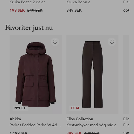
Kruka Poetic 2 delar
Kruka Bonnie
Plante
199 SEK
249 SEK
349 SEK
650 
Favoriter just nu
Lägg
Lägg
till
till
i
i
favoriter
favoriter
NYHET!
DEAL
Áhkká
Ellos Collection
Ellos
Parkas Padded Parka W Adjustable Waist
Kostymbyxor med hög midja
Pileja
1 499 SEK
399 SEK
499 SEK
599 