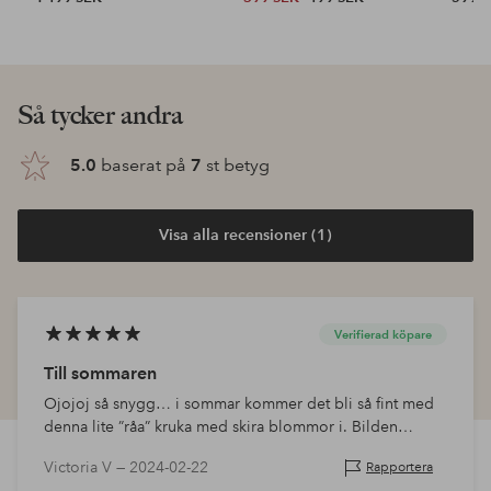
Så tycker andra
5.0
baserat på
7
st betyg
Visa alla recensioner (1)
Verifierad köpare
Till sommaren
Ojojoj så snygg… i sommar kommer det bli så fint med
denna lite ”råa” kruka med skira blommor i. Bilden
stämmer bra
Victoria V —
2024-02-22
Rapportera