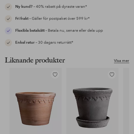
Ny kund?
– 40% rabatt på dyraste varan*
Fri frakt
– Gäller för postpaket över 599 kr*
Flexibla betalsätt
– Betala nu, senare eller dela upp
Enkel retur
– 30 dagars returrätt*
Liknande produkter
Visa mer
Lägg
Lägg
till
till
i
i
favoriter
favoriter