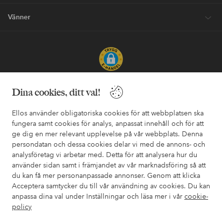
Vänner
Säkra betalningar - Betala direkt eller dela upp
Dina cookies, ditt val!
Vill du veta mer om
våra betalalternativ
?
Ellos använder obligatoriska cookies för att webbplatsen ska
elpy
elpy
fungera samt cookies för analys, anpassat innehåll och för att
ge dig en mer relevant upplevelse på vår webbplats. Denna
persondatan och dessa cookies delar vi med de annons- och
analysföretag vi arbetar med. Detta för att analysera hur du
Sverige - Välj land
använder sidan samt i främjandet av vår marknadsföring så att
du kan få mer personanpassade annonser. Genom att klicka
Acceptera samtycker du till vår användning av cookies. Du kan
Facebook
Instagram
Pinterest
Youtube
anpassa dina val under Inställningar och läsa mer i vår
cookie-
policy