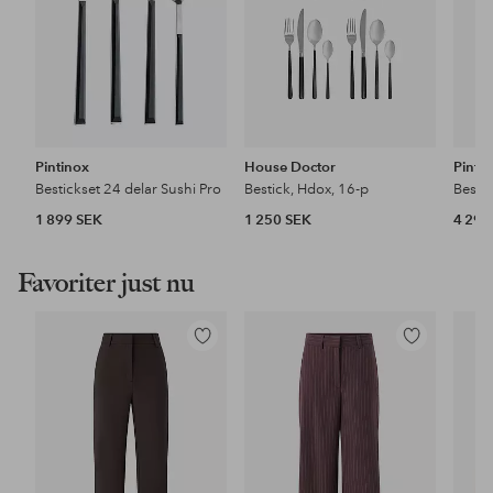
Pintinox
House Doctor
Pinti
Bestickset 24 delar Sushi Pro
Bestick, Hdox, 16-p
Bestic
1 899 SEK
1 250 SEK
4 299
Favoriter just nu
Lägg
Lägg
till
till
i
i
favoriter
favoriter