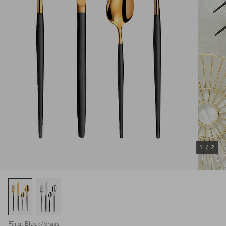
1
/
2
Färg: Black/brass