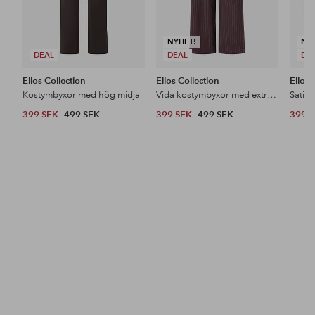
NYHET!
NY
DEAL
DEAL
DE
Ellos Collection
Ellos Collection
Ellos 
Kostymbyxor med hög midja
Vida kostymbyxor med extra hög midja
Satin
399 SEK
499 SEK
399 SEK
499 SEK
399 