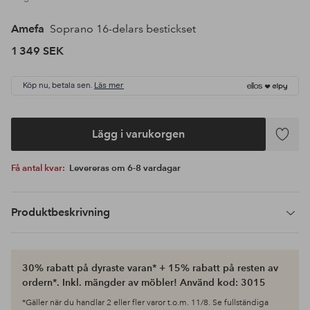
Amefa
Soprano 16-delars bestickset
1 349 SEK
Köp nu, betala sen.
Läs mer
Lägg i varukorgen
Lägg
till
Få antal kvar:
Levereras om 6-8 vardagar
i
favoriter
Produktbeskrivning
30% rabatt på dyraste varan* + 15% rabatt på resten av
ordern*. Inkl. mängder av möbler! Använd kod: 3015
*Gäller när du handlar 2 eller fler varor t.o.m. 11/8. Se fullständiga