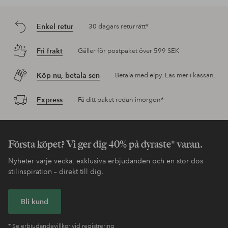
Enkel retur
30 dagars returrätt*
Fri frakt
Gäller för postpaket över 599 SEK
Köp nu, betala sen
Betala med elpy. Läs mer i kassan.
Express
Få ditt paket redan imorgon*
Första köpet? Vi ger dig 40% på dyraste* varan.
Nyheter varje vecka, exklusiva erbjudanden och en stor dos
stilinspiration – direkt till dig.
Bli kund
* Se erbjudandevillkor vid registrering