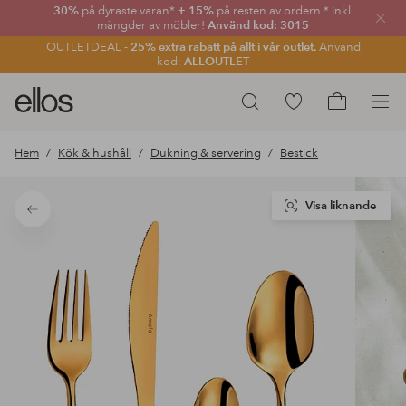
30%
på dyraste varan*
+ 15%
på resten av ordern.* Inkl.
Stän
mängder av möbler!
Använd kod: 3015
OUTLETDEAL -
25% extra rabatt på allt i vår outlet.
Använd
kod:
ALLOUTLET
Ellos
Gå
Sök
logotyp
till
Gå
-
favoritmarkerade
till
Hem
Kök & hushåll
Dukning & servering
Bestick
gå
produkter
kundvagne
till
förstasidan
Visa liknande
Tillbaka