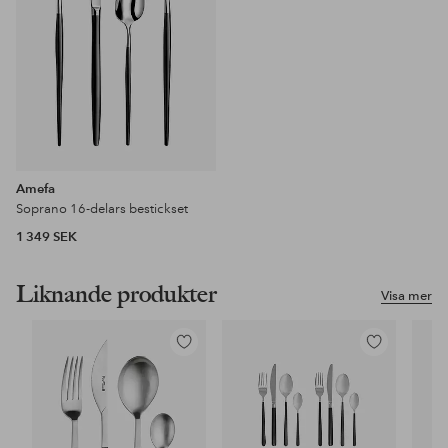
Amefa
Soprano 16-delars bestickset
1 349 SEK
Liknande produkter
Visa mer
Lägg
Lägg
till
till
i
i
favoriter
favoriter