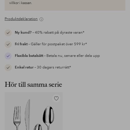
villkor i kassan.
Produktdeklaration
Ny kund?
– 40% rabatt på dyraste varan*
Fri frakt
– Gäller för postpaket över 599 kr*
Flexibla betalsätt
– Betala nu, senare eller dela upp
Enkel retur
– 30 dagars returrätt*
Hör till samma serie
Lägg
till
i
favoriter