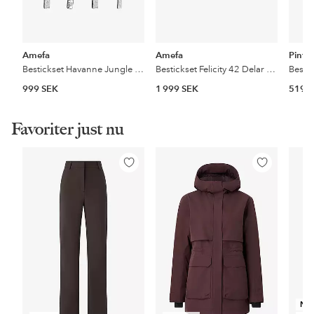
Amefa
Amefa
Pinti
Bestickset Havanne Jungle 24 Delar
Bestickset Felicity 42 Delar Stainless Steel
Bestic
999 SEK
1 999 SEK
519 
Favoriter just nu
Lägg
Lägg
till
till
i
i
favoriter
favoriter
NY