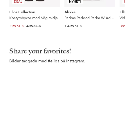
DEAL
NYHET!
DE
Ellos Collection
Áhkká
Ellos 
Kostymbyxor med hög midja
Parkas Padded Parka W Adjustable Waist
399 SEK
499 SEK
1 499 SEK
399 
Share your favorites!
Bilder taggade med
#ellos
på Instagram.