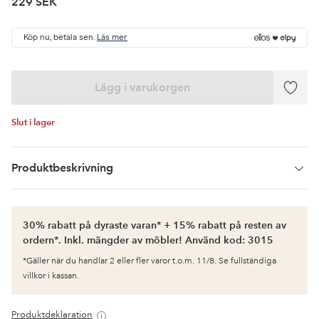
229 SEK
Köp nu, betala sen.
Läs mer
Lägg i varukorgen
Lägg
till
i
Slut i lager
favor
Produktbeskrivning
30% rabatt på dyraste varan* + 15% rabatt på resten av
ordern*. Inkl. mängder av möbler! Använd kod: 3015
*Gäller när du handlar 2 eller fler varor t.o.m. 11/8. Se fullständiga
villkor i kassan.
Produktdeklaration