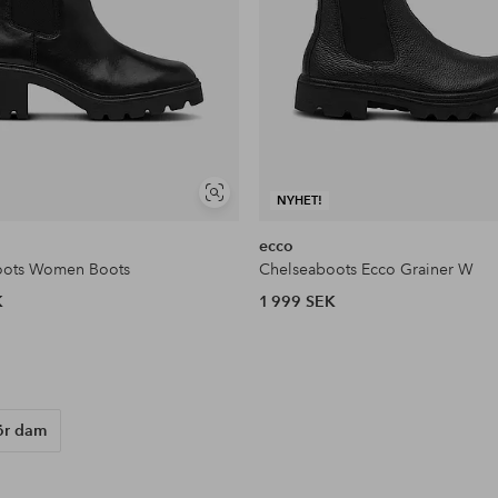
Visa
NYHET!
liknande
ecco
oots Women Boots
Chelseaboots Ecco Grainer W
K
1 999 SEK
för dam