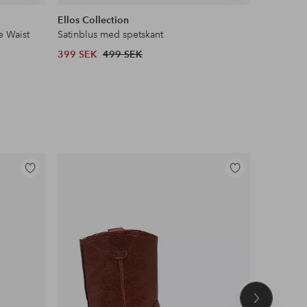
liknande
liknande
Ellos Collection
Ellos ST
e Waist
Satinblus med spetskant
Pilejacka 
399 SEK
499 SEK
599 SEK
Lägg
Lägg
till
till
i
i
favoriter
favoriter
Nästa