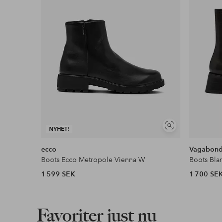
Våra mest fördelaktiga betalsätt
Läs mer
Visa
NYHET!
liknande
ecco
Vagabon
Boots Ecco Metropole Vienna W
Boots Bla
1 599 SEK
1 700 SE
Favoriter just nu