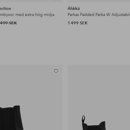
liknande
ection
Áhkká
ymbyxor med extra hög midja
Parkas Padded Parka W Adjustabl
499 SEK
1 499 SEK
Lägg
till
i
favoriter