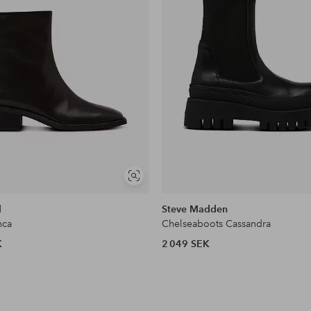
Visa
liknande
d
Steve Madden
nca
Chelseaboots Cassandra
K
2 049 SEK