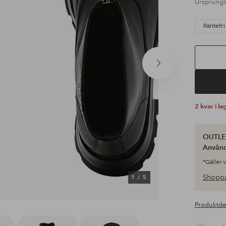
Ursprungli
Räntefri
Nästa
produkt
2 kvar i la
OUTLET
Använ
*Gäller 
Shoppa
1
/
5
Produktde