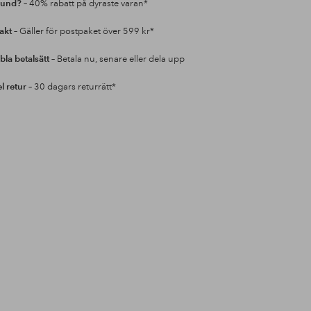
kund?
– 40% rabatt på dyraste varan*
rakt
– Gäller för postpaket över 599 kr*
bla betalsätt
– Betala nu, senare eller dela upp
l retur
– 30 dagars returrätt*