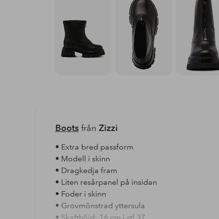
Boots
från
Zizzi
• Extra bred passform
• Modell i skinn
• Dragkedja fram
• Liten resårpanel på insidan
• Foder i skinn
• Grovmönstrad yttersula
• Skafthöjd: 16 cm i stl 37