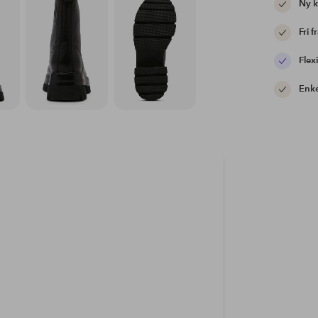
Ny 
Fri f
Flexi
Enke