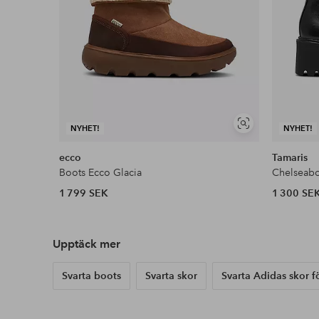
Visa
NYHET!
NYHET!
liknande
ecco
Tamaris
Boots Ecco Glacia
Chelseab
1 799 SEK
1 300 SE
Upptäck mer
Svarta boots
Svarta skor
Svarta Adidas skor 