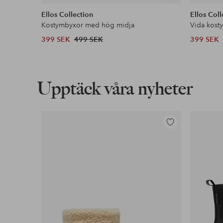
liknande
Ellos Collection
Ellos Coll
Kostymbyxor med hög midja
Vida kost
399 SEK
499 SEK
399 SEK
Upptäck våra nyheter
Lägg
till
i
favoriter