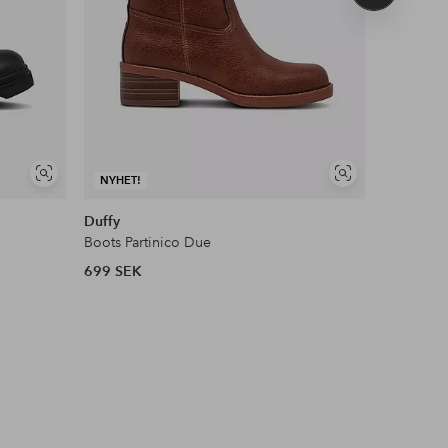
produkt
Visa
Visa
NYHET!
NYHET!
liknande
liknande
Duffy
ecco
Boots Partinico Due
Boots Ec
699 SEK
1 599 SE