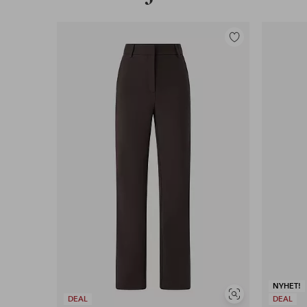
Lägg
till
i
favoriter
NYHET!
Visa
DEAL
DEAL