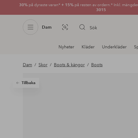
30%
på dyraste varan*
+ 15%
på resten av ordern.* Inkl. mängde
3015
Dam
Sök
Bildsök
Avdelnings
Nyheter
Kläder
Underkläder
S
navigation
Dam
Skor
Boots & kängor
Boots
Tillbaka