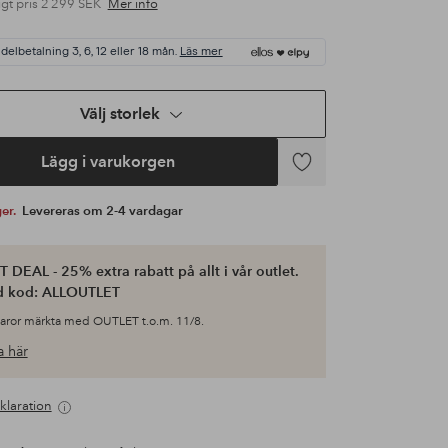
gt pris
2 299 SEK
Mer info
 delbetalning 3, 6, 12 eller 18 mån.
Läs mer
Välj storlek
Lägg i varukorgen
Lägg
till
ger.
Levereras om 2-4 vardagar
i
favoriter
 DEAL - 25% extra rabatt på allt i vår outlet.
d kod: ALLOUTLET
varor märkta med OUTLET t.o.m. 11/8.
 här
klaration