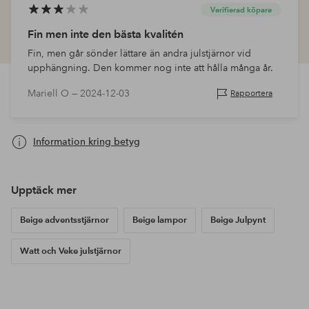
Verifierad köpare
Fin men inte den bästa kvalitén
Fin, men går sönder lättare än andra julstjärnor vid
upphängning. Den kommer nog inte att hålla många år.
Mariell O —
2024-12-03
Rapportera
Information kring betyg
Upptäck mer
Beige adventsstjärnor
Beige lampor
Beige Julpynt
Watt och Veke julstjärnor