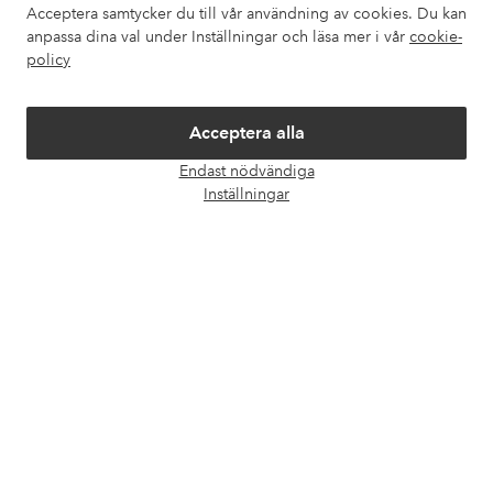
Acceptera samtycker du till vår användning av cookies. Du kan
Om Ellos
anpassa dina val under Inställningar och läsa mer i vår
cookie-
policy
Våra tjänster
Acceptera alla
Villkor
Endast nödvändiga
Öpp
Inställningar
chatt
Vänner
Säkra betalningar - Betala direkt eller dela upp
Vill du veta mer om
våra betalalternativ
?
elpy
elpy