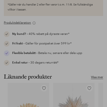
*Gäller när du handlar 2 eller fler varor t.o.m. 11/8. Se fullständiga
villkor i kassan.
Produktdeklaration
Ny kund?
– 40% rabatt på dyraste varan*
Fri frakt
– Gäller för postpaket över 599 kr*
Flexibla betalsätt
– Betala nu, senare eller dela upp
Enkel retur
– 30 dagars returrätt*
Liknande produkter
Visa mer
Lägg
Lägg
till
till
i
i
favoriter
favoriter