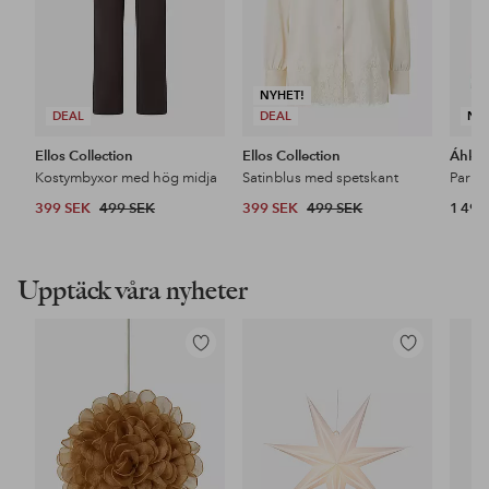
NYHET!
DEAL
DEAL
NY
Ellos Collection
Ellos Collection
Áhkk
Kostymbyxor med hög midja
Satinblus med spetskant
399 SEK
499 SEK
399 SEK
499 SEK
1 499
Upptäck våra nyheter
Lägg
Lägg
till
till
i
i
favoriter
favoriter