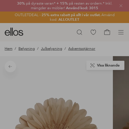
30%
på dyraste varan*
+ 15%
på resten av ordern.* Inkl.
Stän
mängder av möbler!
Använd kod: 3015
OUTLETDEAL -
25% extra rabatt på allt i vår outlet.
Använd
kod:
ALLOUTLET
Ellos
Gå
Sök
logotyp
till
Gå
-
favoritmarkerade
till
Hem
Belysning
Julbelysning
Adventsstjärnor
gå
produkter
kundvagne
till
förstasidan
Visa liknande
Tillbaka