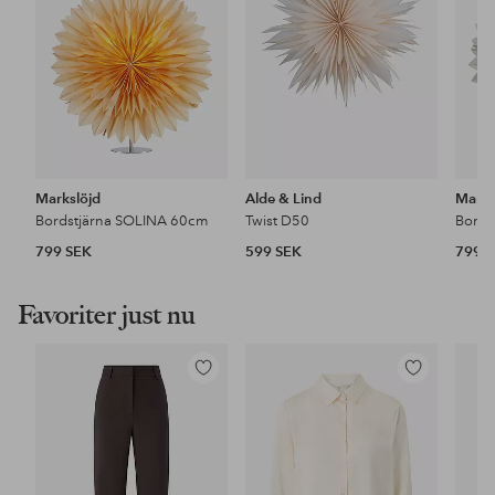
Markslöjd
Alde & Lind
Marks
Bordstjärna SOLINA 60cm
Twist D50
Bords
799 SEK
599 SEK
799 
Favoriter just nu
Lägg
Lägg
till
till
i
i
favoriter
favoriter