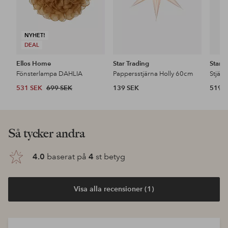
NYHET!
DEAL
Ellos Home
Star Trading
Star T
Fönsterlampa DAHLIA
Pappersstjärna Holly 60cm
Stjärn
531 SEK
699 SEK
139 SEK
519 
Så tycker andra
4.0
baserat på
4
st betyg
Visa alla recensioner (1)