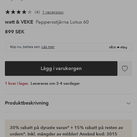
4
1 recension
watt & VEKE
Pappersstjärna Lotus 60
899 SEK
Köp nu, betala sen.
Läs mer
Lägg i varukorgen
Lägg
till
1 kvar i lager.
Levereras om 2-4 vardagar
i
favoriter
Produktbeskrivning
30% rabatt på dyraste varan* + 15% rabatt på resten av
ordern*. Inkl. mängder av möbler! Använd kod: 3015