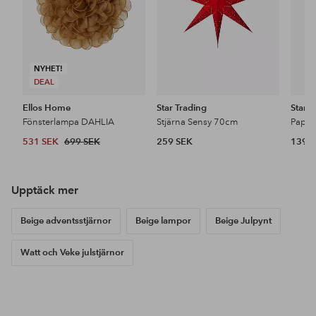
NYHET!
DEAL
Ellos Home
Star Trading
Star T
Fönsterlampa DAHLIA
Stjärna Sensy 70cm
Pappe
531 SEK
699 SEK
259 SEK
139 
Upptäck mer
Beige adventsstjärnor
Beige lampor
Beige Julpynt
Watt och Veke julstjärnor