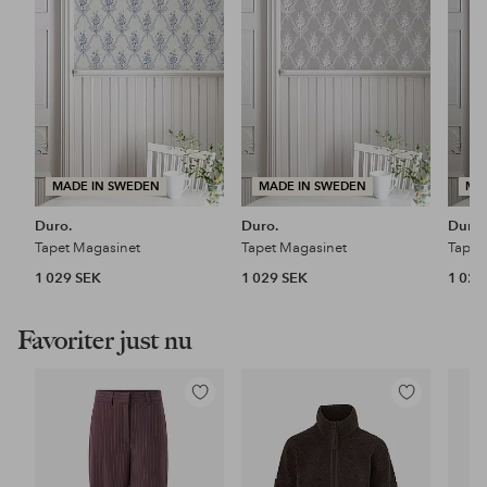
favoriter
favoriter
MADE IN SWEDEN
MADE IN SWEDEN
MA
Duro.
Duro.
Duro.
Tapet Magasinet
Tapet Magasinet
Tapet
1 029 SEK
1 029 SEK
1 029
Favoriter just nu
Lägg
Lägg
till
till
i
i
favoriter
favoriter