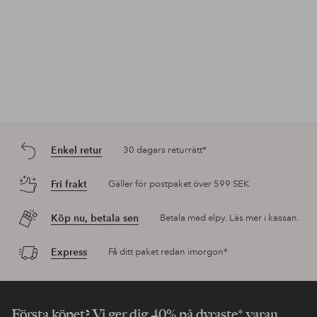
Enkel retur
30 dagars returrätt*
Fri frakt
Gäller för postpaket över 599 SEK
Köp nu, betala sen
Betala med elpy. Läs mer i kassan.
Express
Få ditt paket redan imorgon*
Första köpet? Vi ger dig 40% på dyraste* varan.