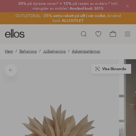
30%
på dyraste varan*
+ 15%
på resten av ordern.* Inkl.
Stän
mängder av möbler!
Använd kod: 3015
OUTLETDEAL -
25% extra rabatt på allt i vår outlet.
Använd
kod:
ALLOUTLET
Ellos
Gå
Sök
logotyp
till
Gå
-
favoritmarkerade
till
Hem
Belysning
Julbelysning
Adventsstjärnor
gå
produkter
kundvagne
till
förstasidan
Visa liknande
Tillbaka