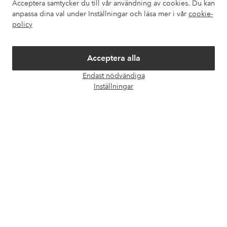
Acceptera samtycker du till vår användning av cookies. Du kan
Om Ellos
anpassa dina val under Inställningar och läsa mer i vår
cookie-
policy
Våra tjänster
Acceptera alla
Villkor
Endast nödvändiga
Öpp
Inställningar
chatt
Vänner
Säkra betalningar - Betala direkt eller dela upp
Vill du veta mer om
våra betalalternativ
?
elpy
elpy