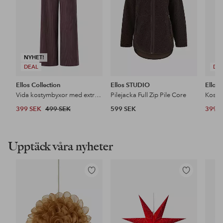
NYHET!
DEAL
DE
Ellos Collection
Ellos STUDIO
Ellos 
Vida kostymbyxor med extra hög midja
Pilejacka Full Zip Pile Core
Kosty
399 SEK
499 SEK
599 SEK
399 
Upptäck våra nyheter
Lägg
Lägg
till
till
i
i
favoriter
favoriter