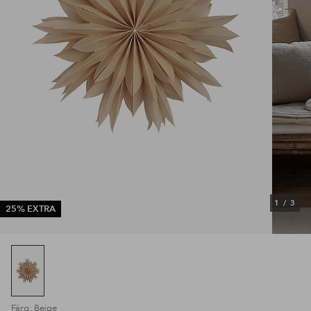
1
/
3
25% EXTRA
Färg: Beige