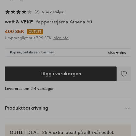
2
Visa detaljer
watt & VEKE
Pappersstjärna Athena 50
400 SEK
OUTLET
Ursprungligt pris
799 SEK
Mer info
Köp nu, betala sen.
Läs mer
Lägg i varukorgen
Lägg
till
Levereras om 2-4 vardagar
i
favoriter
Produktbeskrivning
OUTLET DEAL - 25% extra rabatt på allt i vår outlet.