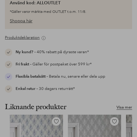
Använd kod: ALLOUTLET
*Gäller varor märkta med OUTLET t.o.m. 11/8.
Shoppa här
Produktdeklaration
Ny kund?
– 40% rabatt på dyraste varan*
Fri frakt
– Gäller för postpaket över 599 kr*
Flexibla betalsätt
– Betala nu, senare eller dela upp
Enkel retur
– 30 dagars returrätt*
Liknande produkter
Visa mer
Lägg
Lägg
till
till
i
i