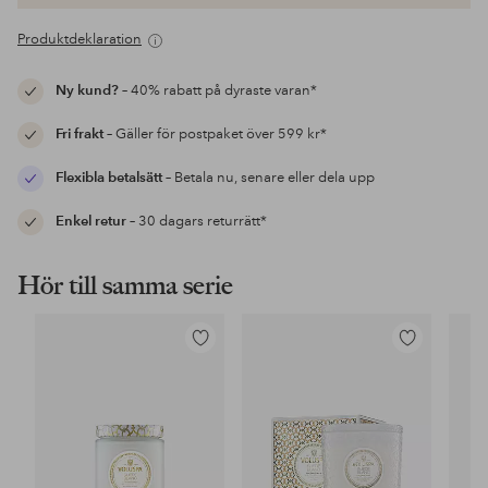
Produktdeklaration
Ny kund?
– 40% rabatt på dyraste varan*
Fri frakt
– Gäller för postpaket över 599 kr*
Flexibla betalsätt
– Betala nu, senare eller dela upp
Enkel retur
– 30 dagars returrätt*
Hör till samma serie
Lägg
Lägg
till
till
i
i
favoriter
favoriter