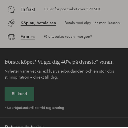
Fri frakt
Gäller för postpaket över 599 SEK
Köp nu, betala sen
Betala med elpy. Läs mer i kassan.
Express
Få ditt paket redan imorgon*
Första köpet? Vi ger dig 40% på dyraste* varan.
Nyheter varje vecka, exklusiva erbjudanden och en stor dos
stilinspiration – direkt till dig.
Bli kund
* Se erbjudandevillkor vid registrering
Behöver du hjälp?