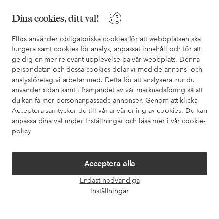
Dina cookies, ditt val!
I vår FAQ hittar du svaren på de vanligaste frågorna. Här finns
också information om hur du enklast kontaktar oss.
Ellos använder obligatoriska cookies för att webbplatsen ska
fungera samt cookies för analys, anpassat innehåll och för att
Kundservice
Beställning
Betalsätt
Leveran
ge dig en mer relevant upplevelse på vår webbplats. Denna
persondatan och dessa cookies delar vi med de annons- och
analysföretag vi arbetar med. Detta för att analysera hur du
använder sidan samt i främjandet av vår marknadsföring så att
Mina sidor
du kan få mer personanpassade annonser. Genom att klicka
Acceptera samtycker du till vår användning av cookies. Du kan
Om Ellos
anpassa dina val under Inställningar och läsa mer i vår
cookie-
policy
Våra tjänster
Acceptera alla
Villkor
Endast nödvändiga
Öpp
Inställningar
chatt
Vänner