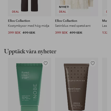
NYHET!
DEAL
DEAL
DE
Ellos Collection
Ellos Collection
Maybe
Kostymbyxor med hög midja
Satinblus med spetskant
399 SEK
499 SEK
399 SEK
499 SEK
132 
Upptäck våra nyheter
Lägg
Lägg
till
till
i
i
favoriter
favoriter