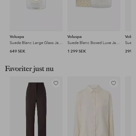
Voluspa
Voluspa
Volus
Suede Blanc Large Glass Jar Candle 100H
Suede Blanc Boxed Luxe Jar Candle 80H
649 SEK
1 299 SEK
299 
Favoriter just nu
Lägg
Lägg
till
till
i
i
favoriter
favoriter