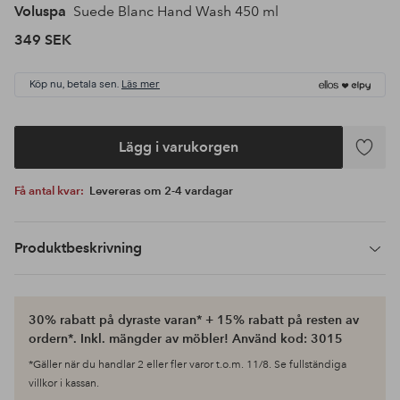
Voluspa
Suede Blanc Hand Wash 450 ml
349 SEK
Köp nu, betala sen.
Läs mer
Lägg i varukorgen
Lägg
till
Få antal kvar:
Levereras om 2-4 vardagar
i
favoriter
Produktbeskrivning
30% rabatt på dyraste varan* + 15% rabatt på resten av
ordern*. Inkl. mängder av möbler! Använd kod: 3015
*Gäller när du handlar 2 eller fler varor t.o.m. 11/8. Se fullständiga
villkor i kassan.