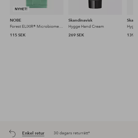
NYHET!
NOBE
Skandinavisk
Skand
Forest ELIXIR® Microbiome Repairing Hand Cream 50 Ml
Hygge Hand Cream
Hygg
115 SEK
269 SEK
139 
Enkel retur
30 dagars returrätt*