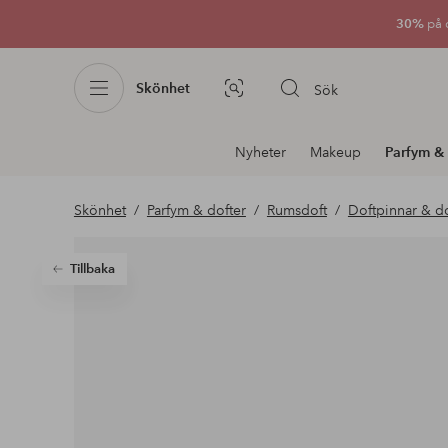
30%
på 
Skönhet
Sök
Bildsök
Avdelnings
Nyheter
Makeup
Parfym & 
navigation
Skönhet
Parfym & dofter
Rumsdoft
Doftpinnar & do
Tillbaka