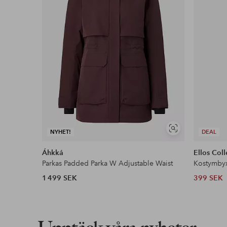
Visa
NYHET!
DEAL
liknande
Áhkká
Ellos Coll
Parkas Padded Parka W Adjustable Waist
Kostymby
1 499 SEK
399 SEK