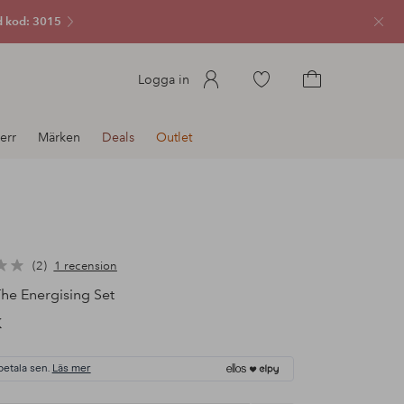
 kod: 3015
Stän
Gå
Logga in
till
Gå
favoritmarkerade
till
err
Märken
Deals
Outlet
produkter
kundvagnen
2
1 recension
he Energising Set
K
betala sen.
Läs mer