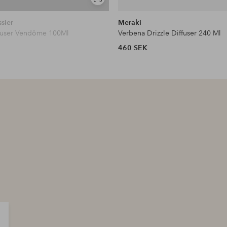
Visa
liknande
ssier
Meraki
fuser Vendôme 100Ml
Verbena Drizzle Diffuser 240 Ml
460 SEK