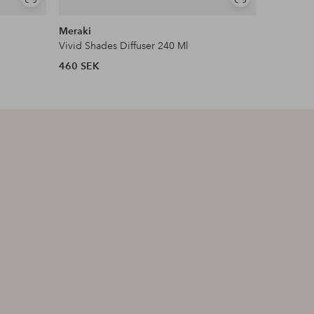
Visa
Visa
liknande
liknande
Meraki
Meraki
Vivid Shades Diffuser 240 Ml
Nordic Pi
460 SEK
310 SEK