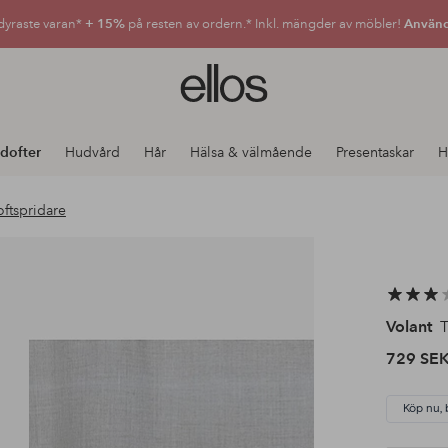
dyraste varan*
+ 15%
på resten av ordern.* Inkl. mängder av möbler!
Använd
Ellos
logotyp
-
gå
dofter
Hudvård
Hår
Hälsa & välmående
Presentaskar
H
till
förstasidan
ftspridare
Volant
T
729 SE
Köp nu, 