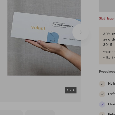
Slut i lager
30% ra
Nästa
produkt
av ord
3015
*Gäller n
villkor i
Produktde
Ny 
1
/
4
Fri f
Flexi
Enke