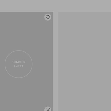
Lägg
till
i
favoriter
KOMMER
SNART