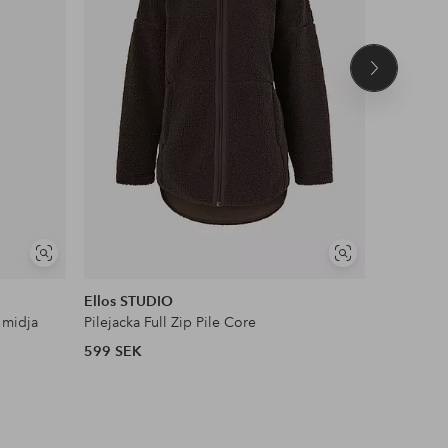
Nästa
produkt
NYHET!
Visa
Visa
DEAL
liknande
liknande
Ellos STUDIO
Ellos Col
 midja
Pilejacka Full Zip Pile Core
Satinblus
599 SEK
399 SEK