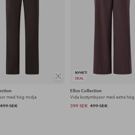
NYHET!
Visa
DEAL
liknande
ection
Ellos Collection
xor med hög midja
Vida kostymbyxor med extra hög
499 SEK
399 SEK
499 SEK