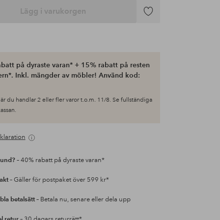
Lägg i varukorgen
Lägg
till
i
favoriter
batt på dyraste varan* + 15% rabatt på resten
ern*. Inkl. mängder av möbler! Använd kod:
är du handlar 2 eller fler varor t.o.m. 11/8. Se fullständiga
 kassan.
klaration
kund?
– 40% rabatt på dyraste varan*
rakt
– Gäller för postpaket över 599 kr*
bla betalsätt
– Betala nu, senare eller dela upp
l retur
– 30 dagars returrätt*