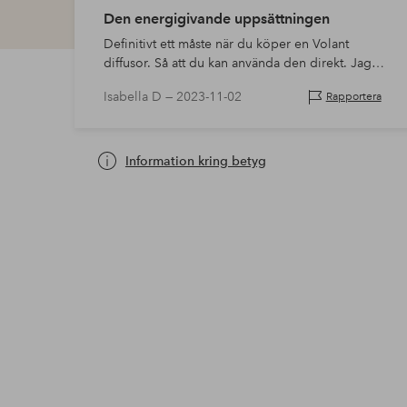
Den energigivande uppsättningen
Definitivt ett måste när du köper en Volant
diffusor. Så att du kan använda den direkt. Jag
gillade alla oljearomer i denna uppsättning och
Isabella D —
2023-11-02
Rapportera
kan rekommendera dem alla. So…
Information kring betyg