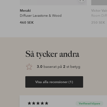
Visa
liknande
Meraki
Victor Vai
Diffuser Lavastone & Wood
Room Dif
460 SEK
250 SEK
Så tycker andra
3.0
baserat på
2
st betyg
Visa alla recensioner (1)
Verifierad köpare