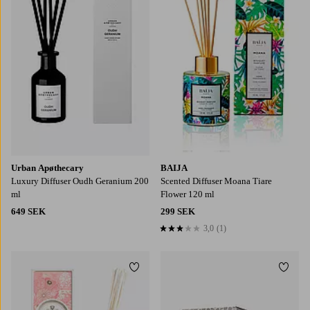
Urban Apøthecary
BAIJA
Luxury Diffuser Oudh Geranium 200
Scented Diffuser Moana Tiare
ml
Flower 120 ml
649 SEK
299 SEK
3,0
(1)
3,0 baserat på 1 st betyg
Lägg till i favoriter
Lägg t