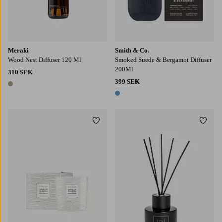
Meraki
Smith & Co.
Wood Nest Diffuser 120 Ml
Smoked Suede & Bergamot Diffuser
200Ml
310 SEK
399 SEK
1 färg
1 färg
Lägg till i favoriter
Lägg t