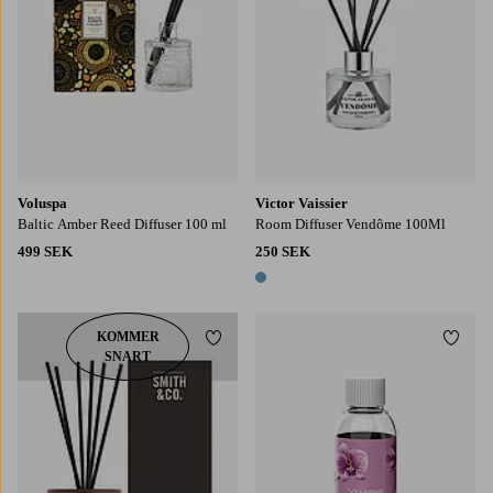
Voluspa
Victor Vaissier
Baltic Amber Reed Diffuser 100 ml
Room Diffuser Vendôme 100Ml
499 SEK
250 SEK
1 färg
KOMMER
Lägg till i favoriter
Lägg t
SNART