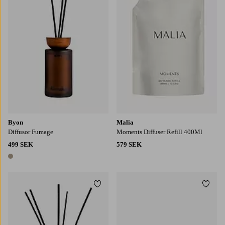
Byon
Malia
Diffusor Fumage
Moments Diffuser Refill 400Ml
499 SEK
579 SEK
1 färg
Lägg till i favoriter
Lägg t