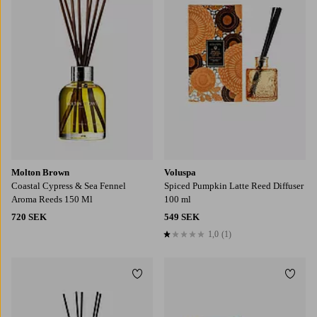
Molton Brown
Voluspa
Coastal Cypress & Sea Fennel
Spiced Pumpkin Latte Reed Diffuser
Aroma Reeds 150 Ml
100 ml
720 SEK
549 SEK
1,0
(1)
1,0 baserat på 1 st betyg
Lägg till i favoriter
Lägg t