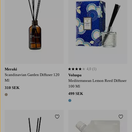
Meraki
4,0
(1)
4,0 baserat på 1 st betyg
Scandinavian Garden Diffuser 120
Voluspa
Ml
Mediterranean Lemon Reed Diffuser
100 Ml
310 SEK
499 SEK
1 färg
1 färg
Lägg till i favoriter
Lägg t