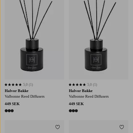
5,0
(1)
5,0
(1)
5,0 baserat på 1 st betyg
5,0 baserat på 1 st betyg
Halvor Bakke
Halvor Bakke
Valbonne Reed Diffusers
Valbonne Reed Diffusers
449 SEK
449 SEK
3 färger
3 färger
Lägg till i favoriter
Lägg t