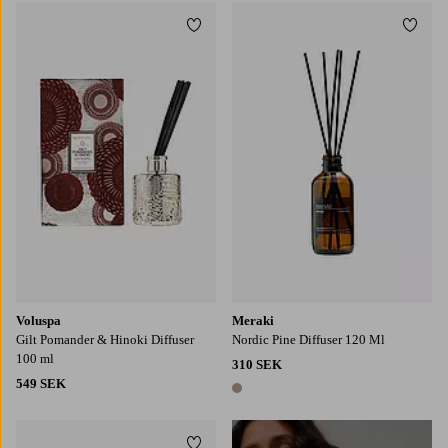
Lägg till i favoriter
Lägg t
Voluspa
Meraki
Gilt Pomander & Hinoki Diffuser
Nordic Pine Diffuser 120 Ml
100 ml
310 SEK
549 SEK
1 färg