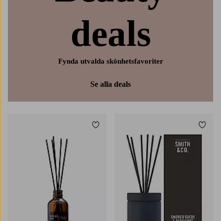
deals
Fynda utvalda skönhetsfavoriter
Se alla deals
Lägg till i favoriter
Lägg t