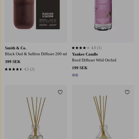
Smith & Co.
4,0
(1)
4,0 baserat på 1 st betyg
Black Oud & Saffron Diffuser 200 ml
Yankee Candle
Reed Diffuser Wild Orchid
399 SEK
199 SEK
4,5
(2)
4,5 baserat på 2 st betyg
2 färger
Lägg till i favoriter
Lägg t