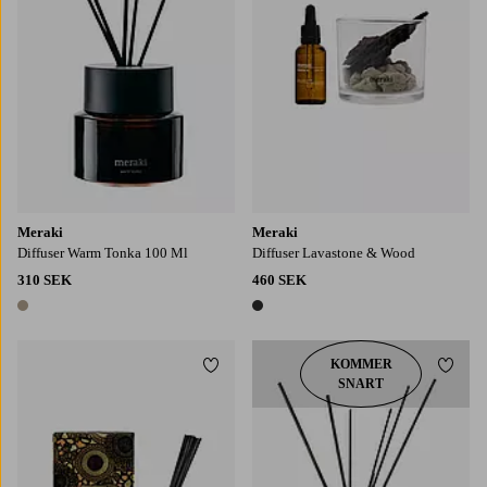
Meraki
Meraki
Diffuser Warm Tonka 100 Ml
Diffuser Lavastone & Wood
310 SEK
460 SEK
1 färg
1 färg
KOMMER
Lägg till i favoriter
Lägg t
SNART