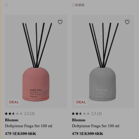
1 färg
4 färger
Lägg till i favoriter
Lägg t
DEAL
DEAL
2,3
(3)
2,3
(3)
2,3 baserat på 3 st betyg
2,3 baserat på 3 st betyg
Blomus
Blomus
Doftpinnar Fraga Set 100 ml
Doftpinnar Fraga Set 100 ml
479 SEK
599 SEK
479 SEK
599 SEK