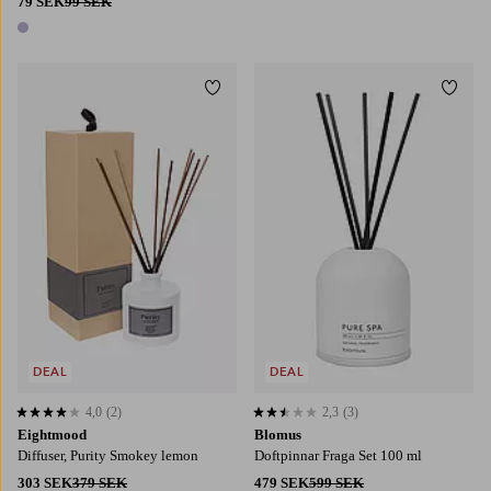
79 SEK
99 SEK
1 färg
Lägg till i favoriter
Lägg t
DEAL
DEAL
4,0
(2)
2,3
(3)
4,0 baserat på 2 st betyg
2,3 baserat på 3 st betyg
Eightmood
Blomus
Diffuser, Purity Smokey lemon
Doftpinnar Fraga Set 100 ml
303 SEK
379 SEK
479 SEK
599 SEK