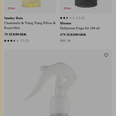
DEAL
DEAL
Sunday Rain
2,3
(3)
2,3 baserat på 3 st betyg
Chamomile & Ylang Ylang Pillow &
Blomus
Room Mist
Doftpinnar Fraga Set 100 ml
79 SEK
99 SEK
479 SEK
599 SEK
3,3
(3)
3,3 baserat på 3 st betyg
4 färger
Lägg t