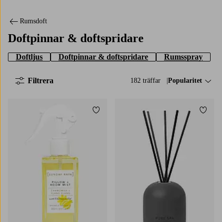
Rumsdoft
Doftpinnar & doftspridare
Doftljus
Doftpinnar & doftspridare
Rumsspray
Filtrera
182 träffar
Sortera på:
Popularitet
Lägg till i favoriter
Lägg t