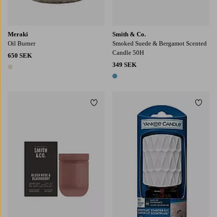
Meraki
Smith & Co.
Oil Burner
Smoked Suede & Bergamot Scented
Candle 50H
650 SEK
349 SEK
1 färg
1 färg
Lägg till i favoriter
Lägg t