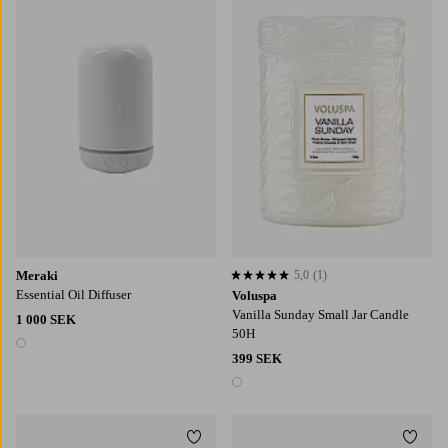
Meraki
5,0
(1)
5,0 baserat på 1 st betyg
Essential Oil Diffuser
Voluspa
Vanilla Sunday Small Jar Candle
1 000 SEK
50H
1 färg
399 SEK
1 färg
Lägg till i favoriter
Lägg t