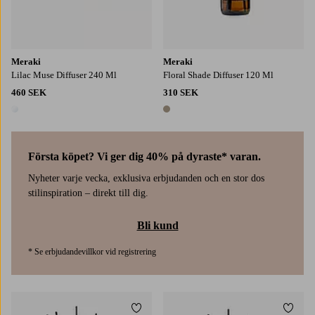
Meraki
Meraki
Lilac Muse Diffuser 240 Ml
Floral Shade Diffuser 120 Ml
460 SEK
310 SEK
1 färg
1 färg
Första köpet? Vi ger dig 40% på dyraste* varan.
Nyheter varje vecka, exklusiva erbjudanden och en stor dos
stilinspiration – direkt till dig.
Bli kund
* Se erbjudandevillkor vid registrering
Lägg till i favoriter
Lägg t