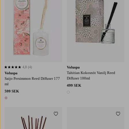
4,8
(4)
Voluspa
4,8 baserat på 4 st betyg
Tahitian Kokosnöt Vanilj Reed
Voluspa
Diffuser 100ml
Saijo Persimmon Reed Diffuser 177
ml
499 SEK
599 SEK
1 färg
1 färg
Lägg till i favoriter
Lägg t