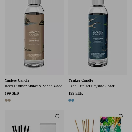
Yankee Candle
Yankee Candle
Reed Diffuser Amber & Sandalwood
Reed Diffuser Bayside Cedar
199 SEK
199 SEK
2 färger
2 färger
Lägg till i favoriter
Lägg t