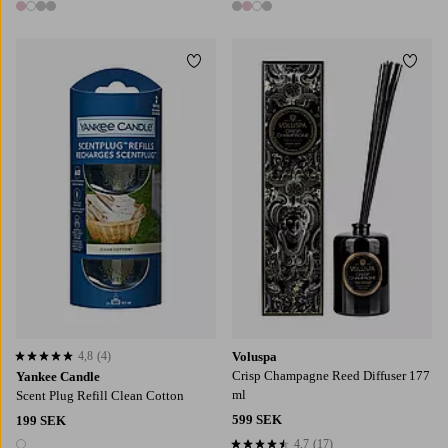
4 färger
4 färger
Lägg till i favoriter
Lägg t
4,8
(4)
Voluspa
4,8 baserat på 4 st betyg
Crisp Champagne Reed Diffuser 177
Yankee Candle
ml
Scent Plug Refill Clean Cotton
599 SEK
199 SEK
4,7
(17)
4,7 baserat på 17 st betyg