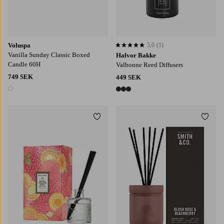
Voluspa
5,0
(1)
5,0 baserat på 1 st betyg
Vanilla Sunday Classic Boxed
Halvor Bakke
Candle 60H
Valbonne Reed Diffusers
749 SEK
449 SEK
1 färg
3 färger
Lägg till i favoriter
Lägg t