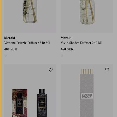
Meraki
Meraki
Verbena Drizzle Diffuser 240 Ml
Vivid Shades Diffuser 240 Ml
460 SEK
460 SEK
1 färg
1 färg
Lägg till i favoriter
Lägg t