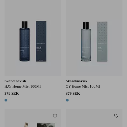
Skandinavisk
Skandinavisk
HAV Home Mist 100Ml
ØY Home Mist 100Ml
379 SEK
379 SEK
1 färg
1 färg
Lägg till i favoriter
Lägg t