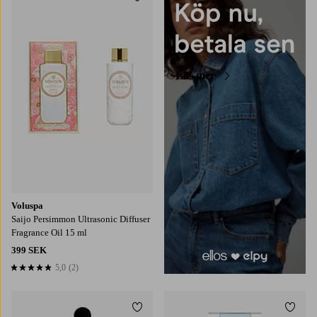
Lägg till i favoriter
Läs mer
Voluspa
Saijo Persimmon Ultrasonic Diffuser
Fragrance Oil 15 ml
399 SEK
5,0
(2)
5,0 baserat på 2 st betyg
Lägg till i favoriter
Lägg t