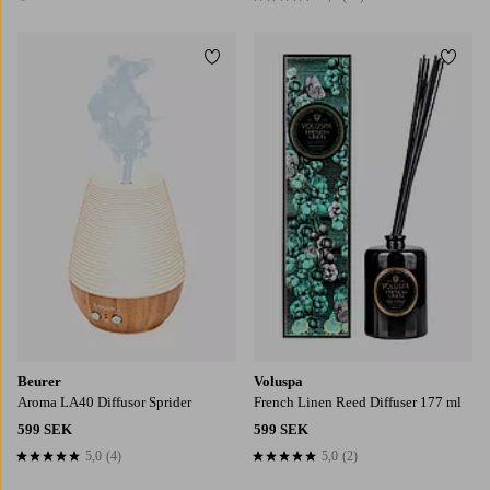
1 färg
Lägg till i favoriter
Lägg t
Beurer
Voluspa
Aroma LA40 Diffusor Sprider
French Linen Reed Diffuser 177 ml
599 SEK
599 SEK
5,0
(4)
5,0
(2)
5,0 baserat på 4 st betyg
5,0 baserat på 2 st betyg