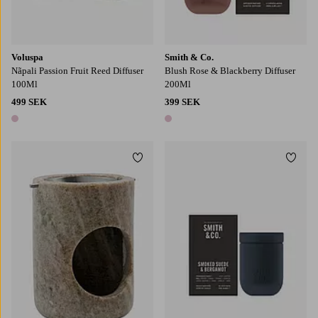
Voluspa
Smith & Co.
Nãpali Passion Fruit Reed Diffuser
Blush Rose & Blackberry Diffuser
100Ml
200Ml
499 SEK
399 SEK
1 färg
1 färg
Lägg till i favoriter
Lägg t