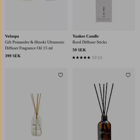
Voluspa
Yankee Candle
Gilt Pomander & Hinoki Ultrasonic
Reed Diffuser Sticks
Diffuser Fragrance Oil 15 ml
59 SEK
399 SEK
5,0
(1)
5,0 baserat på 1 st betyg
Lägg till i favoriter
Lägg t