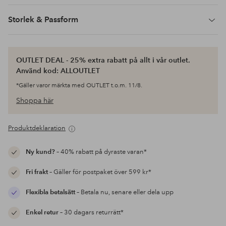
Storlek & Passform
OUTLET DEAL - 25% extra rabatt på allt i vår outlet.
Använd kod: ALLOUTLET
*Gäller varor märkta med OUTLET t.o.m. 11/8.
Shoppa här
Produktdeklaration
Ny kund?
– 40% rabatt på dyraste varan*
Fri frakt
– Gäller för postpaket över 599 kr*
Flexibla betalsätt
– Betala nu, senare eller dela upp
Enkel retur
– 30 dagars returrätt*