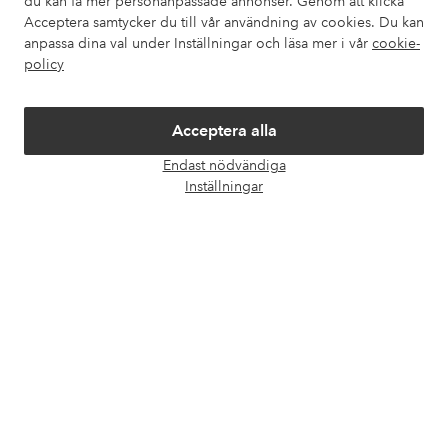
du kan få mer personanpassade annonser. Genom att klicka
Mina sidor
Acceptera samtycker du till vår användning av cookies. Du kan
anpassa dina val under Inställningar och läsa mer i vår
cookie-
Om Ellos
policy
Våra tjänster
Acceptera alla
Endast nödvändiga
Villkor
Öpp
Inställningar
chatt
Vänner
Säkra betalningar - Betala direkt eller dela upp
Vill du veta mer om
våra betalalternativ
?
elpy
elpy