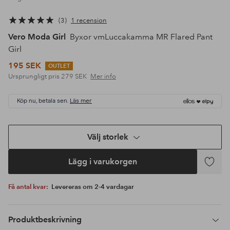
3
1 recension
Vero Moda Girl
Byxor vmLuccakamma MR Flared Pant
Girl
195 SEK
OUTLET
Ursprungligt pris
279 SEK
Mer info
Köp nu, betala sen.
Läs mer
Välj storlek
Lägg i varukorgen
Lägg
till
Få antal kvar:
Levereras om 2-4 vardagar
i
favoriter
Produktbeskrivning