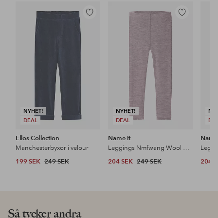
Lägg
Lägg
till
till
i
i
favoriter
favoriter
NYHET!
NYHET!
NY
DEAL
DEAL
DE
Ellos Collection
Name it
Name 
Manchesterbyxor i velour
Leggings Nmfwang Wool Neddle
199 SEK
249 SEK
204 SEK
249 SEK
204 
Så tycker andra