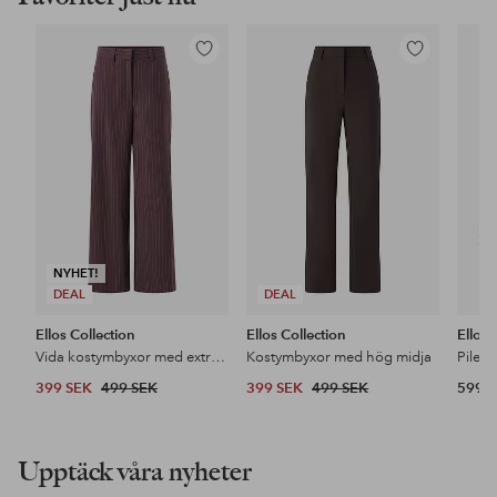
Lägg
Lägg
till
till
i
i
favoriter
favoriter
NYHET!
DEAL
DEAL
Ellos Collection
Ellos Collection
Ellos
Vida kostymbyxor med extra hög midja
Kostymbyxor med hög midja
Pileja
399 SEK
499 SEK
399 SEK
499 SEK
599 
Upptäck våra nyheter