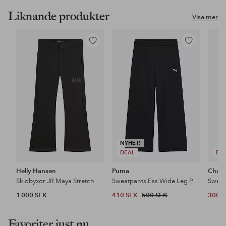
Liknande produkter
Visa mer
Lägg
Lägg
till
till
i
i
favoriter
favoriter
NYHET!
DEAL
DE
Helly Hansen
Puma
Cham
Skidbyxor JR Maya Stretch
Sweatpants Ess Wide Leg Pants TR G
Sweat
1 000 SEK
410 SEK
500 SEK
300 
Favoriter just nu