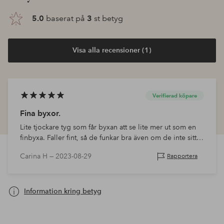
5.0
baserat på
3
st betyg
Visa alla recensioner (1)
Verifierad köpare
Fina byxor.
Lite tjockare tyg som får byxan att se lite mer ut som en
finbyxa. Faller fint, så de funkar bra även om de inte sitter
tajt på mitt smala barn. Normal i storlek. Dottern är nöjd.
Carina H —
2023-08-29
Rapportera
Information kring betyg