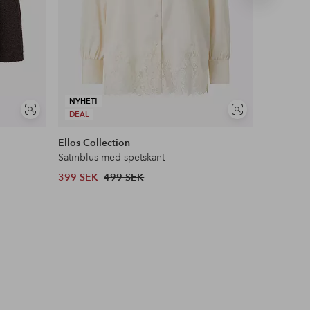
produkt
NYHET!
Visa
Visa
DEAL
NYHET!
liknande
liknande
Ellos Collection
Áhkká
Satinblus med spetskant
Parkas Pa
399 SEK
499 SEK
1 499 SE