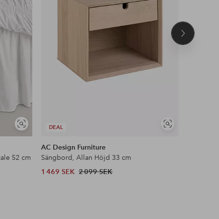
Nästa
produkt
Visa
Visa
DEAL
DEAL
liknande
liknande
AC Design Furniture
AC Design
ale 52 cm
Sängbord, Allan Höjd 33 cm
Matbord 
1 469 SEK
2 099 SEK
1 469 SE