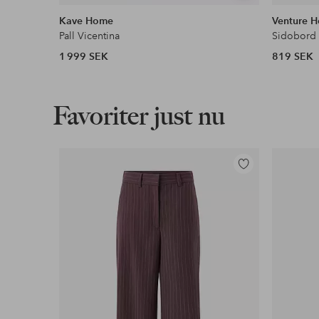
liknande
Kave Home
Venture 
Pall Vicentina
Sidobord
1 999 SEK
819 SEK
Favoriter just nu
Lägg
till
i
favoriter