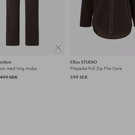
Visa
liknande
ection
Ellos STUDIO
xor med hög midja
Pilejacka Full Zip Pile Core
499 SEK
599 SEK