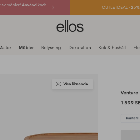
r av möbler!
Använd kod:
OUTLETDEAL -
25% e
Ellos
logotyp
-
gå
Mattor
Möbler
Belysning
Dekoration
Kök & hushåll
Ele
till
förstasidan
Visa liknande
Venture
1 599 S
Räntefri