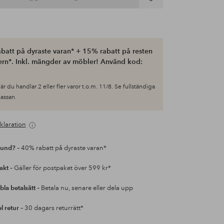
Lägg
till
i
favoriter
batt på dyraste varan* + 15% rabatt på resten
ern*. Inkl. mängder av möbler! Använd kod:
är du handlar 2 eller fler varor t.o.m. 11/8. Se fullständiga
 kassan.
klaration
kund?
– 40% rabatt på dyraste varan*
rakt
– Gäller för postpaket över 599 kr*
bla betalsätt
– Betala nu, senare eller dela upp
l retur
– 30 dagars returrätt*