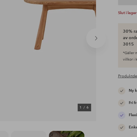
Slut i lager
30% ra
av ord
Nästa
3015
produkt
*Gäller n
villkor i
Produktde
Ny 
Fri f
1
/
6
Flexi
Enke