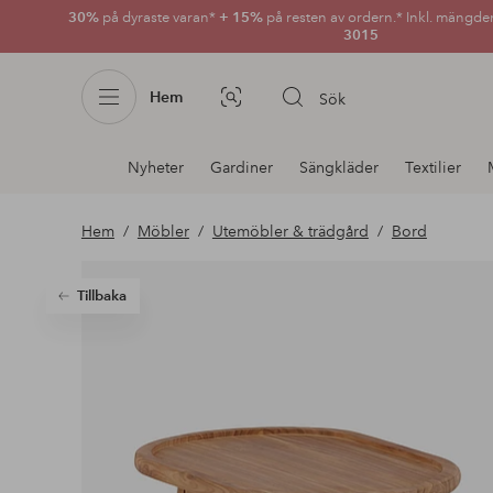
30%
på dyraste varan*
+ 15%
på resten av ordern.* Inkl. mängde
3015
Hem
Sök
Bildsök
Avdelnings
Nyheter
Gardiner
Sängkläder
Textilier
navigation
Hem
Möbler
Utemöbler & trädgård
Bord
Tillbaka