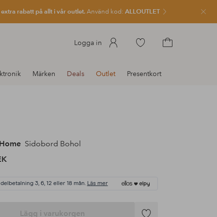
xtra rabatt på allt i vår outlet.
Använd kod:
ALLOUTLET
Stän
Gå
Logga in
till
Gå
favoritmarkerade
till
ktronik
Märken
Deals
Outlet
Presentkort
produkter
kundvagnen
 Home
Sidobord Bohol
EK
 delbetalning 3, 6, 12 eller 18 mån.
Läs mer
Lägg i varukorgen