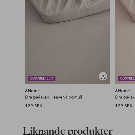
Våra mest fördelaktiga betalsätt
Läs mer
Visa
COSYBED 30%
COSYBE
liknande
&Home
&Home
Dra på-lakan Heaven i bomull
Dra på-la
129 SEK
129 SEK
Liknande produkter