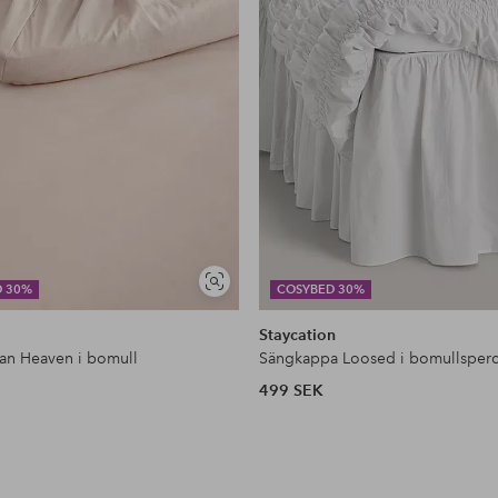
Visa
D 30%
COSYBED 30%
liknande
Staycation
kan Heaven i bomull
Sängkappa Loosed i bomullsperc
499 SEK