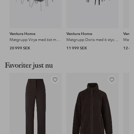
Venture Home
Venture Home
Vent
Matgrupp Virya med 6st matstolar Virya
Matgrupp Doris med 6 stycken Valleta matstolar
20 999 SEK
11 999 SEK
12 49
Favoriter just nu
Lägg
Lägg
till
till
i
i
favoriter
favoriter