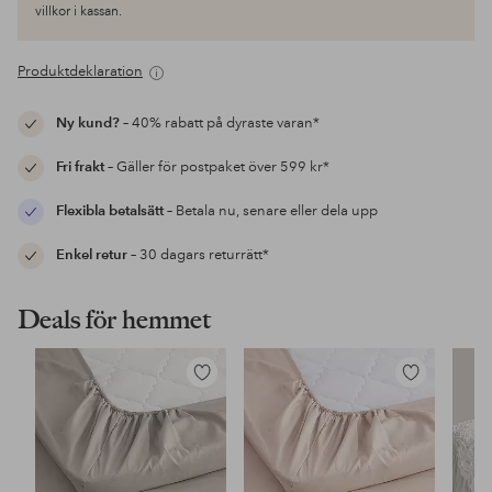
villkor i kassan.
Produktdeklaration
Ny kund?
– 40% rabatt på dyraste varan*
Fri frakt
– Gäller för postpaket över 599 kr*
Flexibla betalsätt
– Betala nu, senare eller dela upp
Enkel retur
– 30 dagars returrätt*
Deals för hemmet
Lägg
Lägg
till
till
i
i
favoriter
favoriter