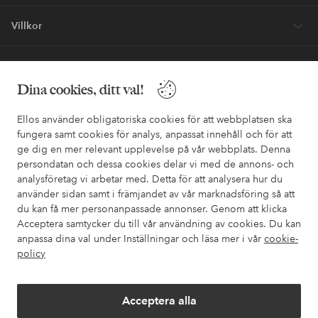
Villkor
Vänner
Dina cookies, ditt val!
Ellos använder obligatoriska cookies för att webbplatsen ska
fungera samt cookies för analys, anpassat innehåll och för att
ge dig en mer relevant upplevelse på vår webbplats. Denna
Säkra betalningar - Betala direkt eller dela upp
persondatan och dessa cookies delar vi med de annons- och
analysföretag vi arbetar med. Detta för att analysera hur du
Vill du veta mer om
våra betalalternativ
?
använder sidan samt i främjandet av vår marknadsföring så att
elpy
elpy
du kan få mer personanpassade annonser. Genom att klicka
Acceptera samtycker du till vår användning av cookies. Du kan
anpassa dina val under Inställningar och läsa mer i vår
cookie-
policy
Sverige - Välj land
Acceptera alla
Facebook
Instagram
Pinterest
Youtube