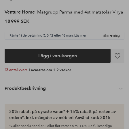
Venture Home
Matgrupp Parma med 4st matstolar Virya
18 999 SEK
Räntefri delbetalning 3, 6, 12 eller 18 mån.
Läs mer
Lägg i varukorgen
Lägg
till
Få antal kvar:
Levereras om 1-2 veckor
i
favoriter
Produktbeskrivning
30% rabatt på dyraste varan* + 15% rabatt på resten av
ordern*. Inkl. mängder av möbler! Använd kod: 3015
*Gäller när du handlar 2 eller fler varor t.o.m. 11/8. Se fullständiga