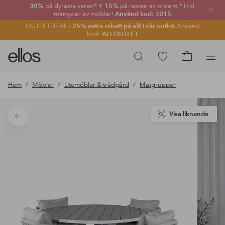
30%
på dyraste varan*
+ 15%
på resten av ordern.* Inkl.
Stän
mängder av möbler!
Använd kod: 3015
OUTLETDEAL -
25% extra rabatt på allt i vår outlet.
Använd
kod:
ALLOUTLET
Ellos
Gå
Sök
logotyp
till
Gå
-
favoritmarkerade
till
Hem
Möbler
Utemöbler & trädgård
Matgrupper
gå
produkter
kundvagne
till
förstasidan
Visa liknande
Tillbaka