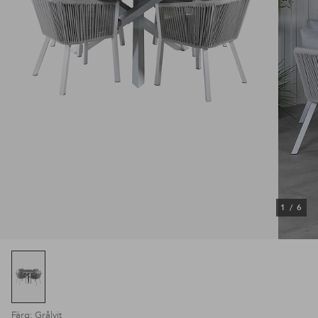
1
/
6
Färg: Grå|vit