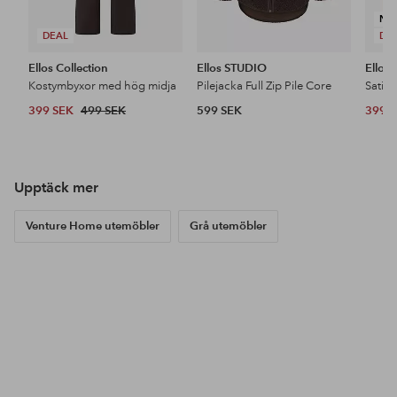
NY
DEAL
DE
Ellos Collection
Ellos STUDIO
Ellos 
Kostymbyxor med hög midja
Pilejacka Full Zip Pile Core
Satin
399 SEK
499 SEK
599 SEK
399 
Upptäck mer
Venture Home utemöbler
Grå utemöbler