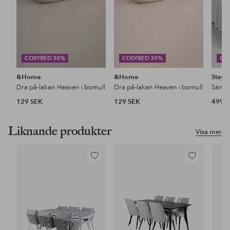
COSYBED 30%
COSYBED 30%
CO
&Home
&Home
Stayc
Dra på-lakan Heaven i bomull
Dra på-lakan Heaven i bomull
129 SEK
129 SEK
499 
Liknande produkter
Visa mer
Lägg
Lägg
till
till
i
i
favoriter
favoriter