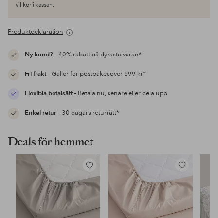
villkor i kassan.
Produktdeklaration
Ny kund?
– 40% rabatt på dyraste varan*
Fri frakt
– Gäller för postpaket över 599 kr*
Flexibla betalsätt
– Betala nu, senare eller dela upp
Enkel retur
– 30 dagars returrätt*
Deals för hemmet
Lägg
Lägg
till
till
i
i
favoriter
favoriter