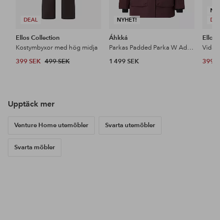
NY
DEAL
NYHET!
DE
Ellos Collection
Áhkká
Ellos 
Kostymbyxor med hög midja
Parkas Padded Parka W Adjustable Waist
399 SEK
499 SEK
1 499 SEK
399 
Upptäck mer
Venture Home utemöbler
Svarta utemöbler
Svarta möbler