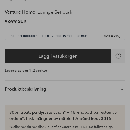
Venture Home
Lounge Set Utah
9 699 SEK
Räntefri delbetalning 3, 6, 12 eller 18 mån.
Läs mer
Lägg i varukorgen
Lägg
till
Levereras om 1-2 veckor
i
favoriter
Produktbeskrivning
30% rabatt på dyraste varan* + 15% rabatt på resten av
ordern*. Inkl. mängder av möbler! Använd kod: 3015
*Gäller när du handlar 2 eller fler varor t.o.m. 11/8. Se fullständiga