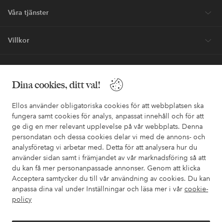
Våra tjänster
Villkor
Vänner
Dina cookies, ditt val!
Ellos använder obligatoriska cookies för att webbplatsen ska
fungera samt cookies för analys, anpassat innehåll och för att
ge dig en mer relevant upplevelse på vår webbplats. Denna
Säkra betalningar - Betala direkt eller dela upp
persondatan och dessa cookies delar vi med de annons- och
analysföretag vi arbetar med. Detta för att analysera hur du
Vill du veta mer om
våra betalalternativ
?
använder sidan samt i främjandet av vår marknadsföring så att
elpy
elpy
du kan få mer personanpassade annonser. Genom att klicka
Acceptera samtycker du till vår användning av cookies. Du kan
anpassa dina val under Inställningar och läsa mer i vår
cookie-
policy
Sverige - Välj land