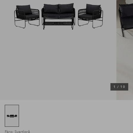
1
/
10
Färg: Svart|grå