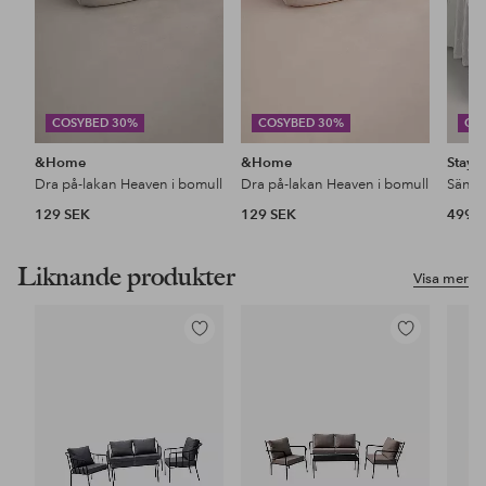
COSYBED 30%
COSYBED 30%
CO
&Home
&Home
Stayc
Dra på-lakan Heaven i bomull
Dra på-lakan Heaven i bomull
129 SEK
129 SEK
499 
Liknande produkter
Visa mer
Lägg
Lägg
till
till
i
i
favoriter
favoriter