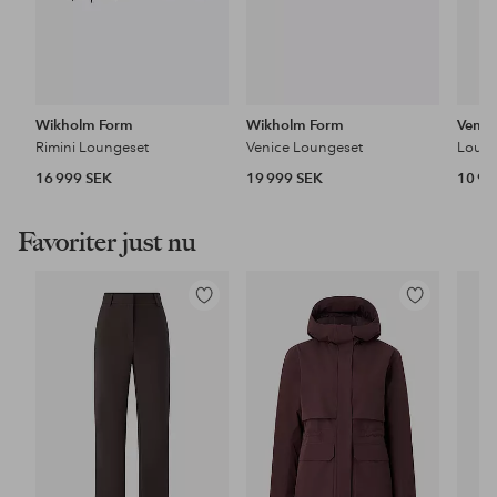
Wikholm Form
Wikholm Form
Vent
Rimini Loungeset
Venice Loungeset
Loung
16 999 SEK
19 999 SEK
10 99
Favoriter just nu
Lägg
Lägg
till
till
i
i
favoriter
favoriter