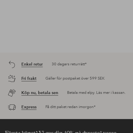
Enkel retur
30 dagars returrätt*
Fri frakt
Gäller för postpaket över 599 SEK
Köp nu, betala sen
Betala med elpy. Läs mer i kassan.
Express
Få ditt paket redan imorgon*
Första köpet? Vi ger dig 40% på dyraste* varan.