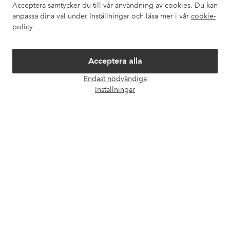
Acceptera samtycker du till vår användning av cookies. Du kan
Om Ellos
anpassa dina val under Inställningar och läsa mer i vår
cookie-
policy
Våra tjänster
Acceptera alla
Villkor
Endast nödvändiga
Öpp
Inställningar
chatt
Vänner
Säkra betalningar - Betala direkt eller dela upp
Vill du veta mer om
våra betalalternativ
?
elpy
elpy