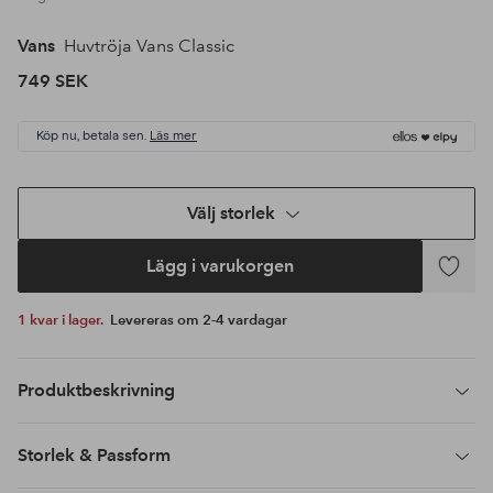
Vans
Huvtröja Vans Classic
749 SEK
Köp nu, betala sen.
Läs mer
Välj storlek
Lägg i varukorgen
Lägg
till
1 kvar i lager.
Levereras om 2-4 vardagar
i
favoriter
Produktbeskrivning
Storlek & Passform