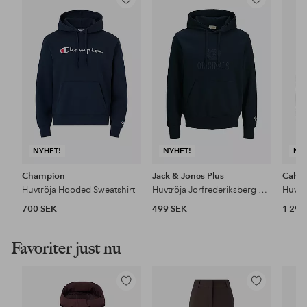
Lägg
Lägg
till
till
i
i
favoriter
favoriter
NYHET!
NYHET!
NY
Champion
Jack & Jones Plus
Calvin
Huvtröja Hooded Sweatshirt
Huvtröja Jorfrederiksberg Monogram Sweat Hoo
700 SEK
499 SEK
1 299
Favoriter just nu
Lägg
Lägg
till
till