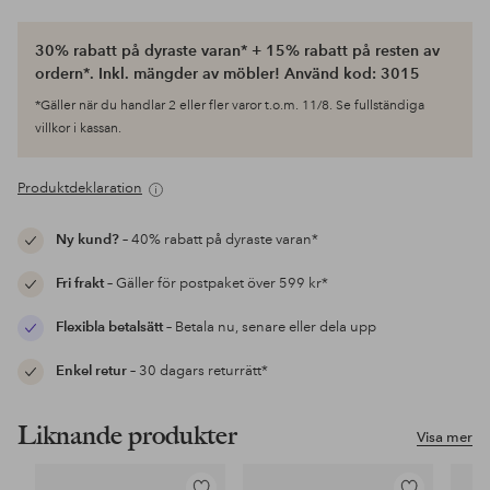
30% rabatt på dyraste varan* + 15% rabatt på resten av
ordern*. Inkl. mängder av möbler! Använd kod: 3015
*Gäller när du handlar 2 eller fler varor t.o.m. 11/8. Se fullständiga
villkor i kassan.
Produktdeklaration
Ny kund?
– 40% rabatt på dyraste varan*
Fri frakt
– Gäller för postpaket över 599 kr*
Flexibla betalsätt
– Betala nu, senare eller dela upp
Enkel retur
– 30 dagars returrätt*
Liknande produkter
Visa mer