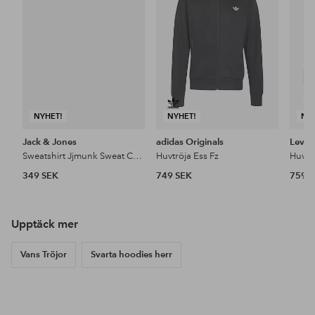
favoriter
favoriter
NYHET!
NYHET!
NY
Jack & Jones
adidas Originals
Levi's
Sweatshirt Jjmunk Sweat Crew Neck
Huvtröja Ess Fz
349 SEK
749 SEK
759 
Upptäck mer
Vans Tröjor
Svarta hoodies herr