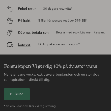
Enkel retur
30 dagars returrätt*
Fri frakt
Gäller för postpaket över 599 SEK
Köp nu, betala sen
Betala med elpy. Läs mer i kassan.
Express
Få ditt paket redan imorgon*
Första köpet? Vi ger dig 40% på dyraste* varan.
Nyheter varje vecka, exklusiva erbjudanden och en stor dos
stilinspiration – direkt till dig.
Bli kund
* Se erbjudandevillkor vid registrering