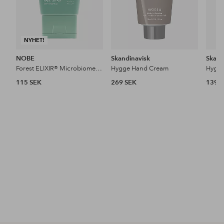
NYHET!
NOBE
Skandinavisk
Skand
Forest ELIXIR® Microbiome Repairing Hand Cream 50 Ml
Hygge Hand Cream
Hygg
115 SEK
269 SEK
139 