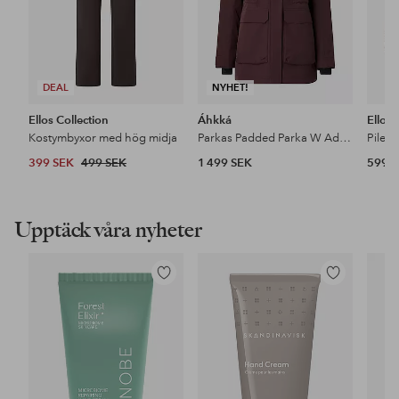
DEAL
NYHET!
Ellos Collection
Áhkká
Ellos
Kostymbyxor med hög midja
Parkas Padded Parka W Adjustable Waist
Pileja
399 SEK
499 SEK
1 499 SEK
599 
Upptäck våra nyheter
Lägg
Lägg
till
till
i
i
favoriter
favoriter