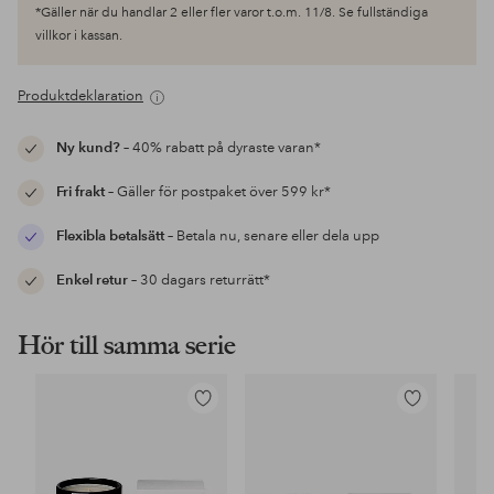
*Gäller när du handlar 2 eller fler varor t.o.m. 11/8. Se fullständiga
villkor i kassan.
Produktdeklaration
Ny kund?
– 40% rabatt på dyraste varan*
Fri frakt
– Gäller för postpaket över 599 kr*
Flexibla betalsätt
– Betala nu, senare eller dela upp
Enkel retur
– 30 dagars returrätt*
Hör till samma serie
Lägg
Lägg
till
till
i
i
favoriter
favoriter