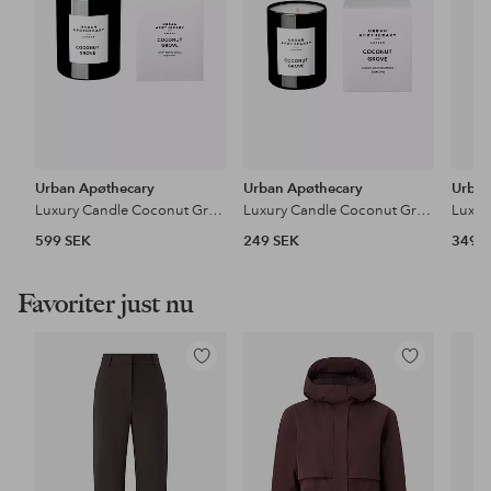
Urban Apøthecary
Urban Apøthecary
Urban
Luxury Candle Coconut Grove
Luxury Candle Coconut Grove
599 SEK
249 SEK
349 
Favoriter just nu
Lägg
Lägg
till
till
i
i
favoriter
favoriter