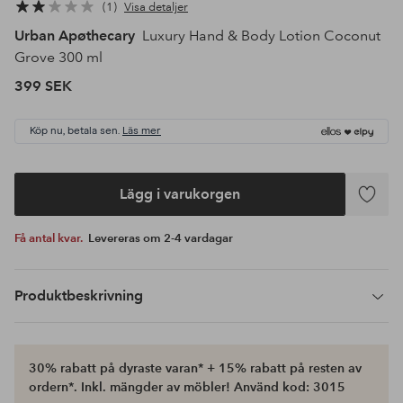
1
Visa detaljer
Urban Apøthecary
Luxury Hand & Body Lotion Coconut
Grove 300 ml
399 SEK
Köp nu, betala sen.
Läs mer
Lägg i varukorgen
Lägg
till
Få antal kvar.
Levereras om 2-4 vardagar
i
favoriter
Produktbeskrivning
30% rabatt på dyraste varan* + 15% rabatt på resten av
ordern*. Inkl. mängder av möbler! Använd kod: 3015