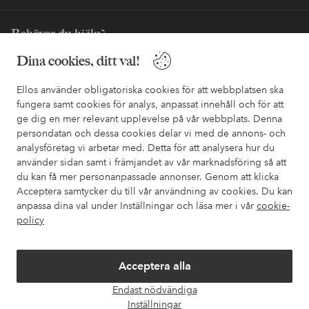
Behöver du hjälp?
Dina cookies, ditt val!
I vår FAQ hittar du svaren på de vanligaste frågorna. Här finns
också information om hur du enklast kontaktar oss.
Ellos använder obligatoriska cookies för att webbplatsen ska
fungera samt cookies för analys, anpassat innehåll och för att
Kundservice
Beställning
Betalsätt
Leveran
ge dig en mer relevant upplevelse på vår webbplats. Denna
persondatan och dessa cookies delar vi med de annons- och
analysföretag vi arbetar med. Detta för att analysera hur du
använder sidan samt i främjandet av vår marknadsföring så att
Mina sidor
du kan få mer personanpassade annonser. Genom att klicka
Acceptera samtycker du till vår användning av cookies. Du kan
Om Ellos
anpassa dina val under Inställningar och läsa mer i vår
cookie-
policy
Våra tjänster
Acceptera alla
Villkor
Endast nödvändiga
Öpp
Inställningar