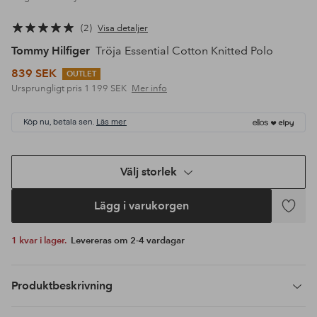
2
Visa detaljer
Tommy Hilfiger
Tröja Essential Cotton Knitted Polo
839 SEK
OUTLET
Ursprungligt pris
1 199 SEK
Mer info
Köp nu, betala sen.
Läs mer
Välj storlek
Lägg i varukorgen
Lägg
till
1 kvar i lager.
Levereras om 2-4 vardagar
i
favoriter
Produktbeskrivning