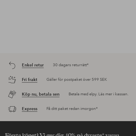
Enkel retur
30 dagars returrätt*
Fri frakt
Gäller för postpaket över 599 SEK
Köp nu, betala sen
Betala med elpy. Läs mer i kassan.
Express
Få ditt paket redan imorgon*
Första köpet? Vi ger dig 40% på dyraste* varan.