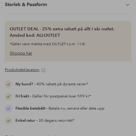
Storlek & Passform
OUTLET DEAL - 25% extra rabatt på allt i vår outlet.
Använd kod: ALLOUTLET
*Gäller varor märkta med OUTLET t.o.m. 11/8.
Shoppa här
Produktdeklaration
Ny kund?
– 40% rabatt på dyraste varan*
Fri frakt
– Gäller för postpaket över 599 kr*
Flexibla betalsätt
– Betala nu, senare eller dela upp
Enkel retur
– 30 dagars returrätt*