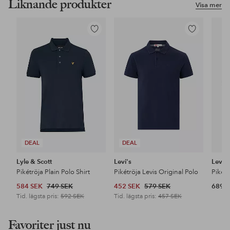
Liknande produkter
Visa mer
Lägg
Lägg
till
till
i
i
favoriter
favoriter
DEAL
DEAL
Lyle & Scott
Levi's
Levi's
Pikétröja Plain Polo Shirt
Pikétröja Levis Original Polo
584 SEK
749 SEK
452 SEK
579 SEK
689 
Tid. lägsta pris:
592 SEK
Tid. lägsta pris:
457 SEK
Favoriter just nu