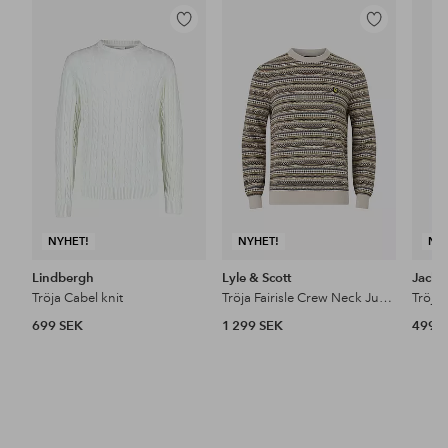
Lägg
Lägg
till
till
i
i
favoriter
favoriter
NYHET!
NYHET!
NY
Lindbergh
Lyle & Scott
Jack 
Tröja Cabel knit
Tröja Fairisle Crew Neck Jumper
699 SEK
1 299 SEK
499 