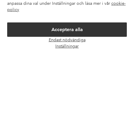
anpassa dina val under Inställningar och läsa mer i vår
cookie-
Om Ellos
policy
Våra tjänster
Acceptera alla
Endast nödvändiga
Villkor
Öpp
Inställningar
chatt
Vänner
Säkra betalningar - Betala direkt eller dela upp
Vill du veta mer om
våra betalalternativ
?
elpy
elpy