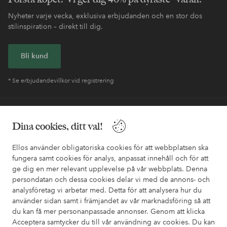
Nyheter varje vecka, exklusiva erbjudanden och en stor dos
stilinspiration – direkt till dig.
Bli kund
* Se erbjudandevillkor vid registrering
Behöver du hjälp?
Dina cookies, ditt val!
I vår FAQ hittar du svaren på de vanligaste frågorna. Här finns
också information om hur du enklast kontaktar oss.
Ellos använder obligatoriska cookies för att webbplatsen ska
fungera samt cookies för analys, anpassat innehåll och för att
ge dig en mer relevant upplevelse på vår webbplats. Denna
Kundservice
Beställning
Betalsätt
Leveran
persondatan och dessa cookies delar vi med de annons- och
analysföretag vi arbetar med. Detta för att analysera hur du
använder sidan samt i främjandet av vår marknadsföring så att
du kan få mer personanpassade annonser. Genom att klicka
Mina sidor
Acceptera samtycker du till vår användning av cookies. Du kan