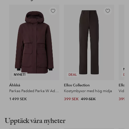
Lägg
Lägg
till
till
i
i
favoriter
favoriter
NY
NYHET!
DEAL
DE
Áhkká
Ellos Collection
Ellos 
Parkas Padded Parka W Adjustable Waist
Kostymbyxor med hög midja
1 499 SEK
399 SEK
499 SEK
399 
Upptäck våra nyheter