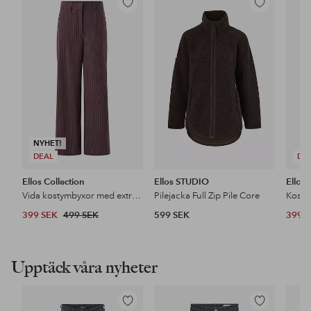
Lägg
Lägg
till
till
i
i
favoriter
favoriter
NYHET!
DEAL
DE
Ellos Collection
Ellos STUDIO
Ellos 
Vida kostymbyxor med extra hög midja
Pilejacka Full Zip Pile Core
Kosty
399 SEK
499 SEK
599 SEK
399 
Upptäck våra nyheter
Lägg
Lägg