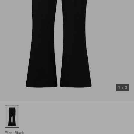
1
/
2
Färg: Black