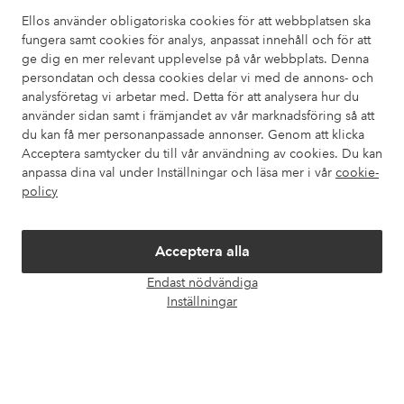
I vår FAQ hittar du svaren på de vanligaste frågorna. Här finns
Ellos använder obligatoriska cookies för att webbplatsen ska
också information om hur du enklast kontaktar oss.
fungera samt cookies för analys, anpassat innehåll och för att
ge dig en mer relevant upplevelse på vår webbplats. Denna
Kundservice
Beställning
Betalsätt
Leveran
persondatan och dessa cookies delar vi med de annons- och
analysföretag vi arbetar med. Detta för att analysera hur du
använder sidan samt i främjandet av vår marknadsföring så att
du kan få mer personanpassade annonser. Genom att klicka
Mina sidor
Acceptera samtycker du till vår användning av cookies. Du kan
anpassa dina val under Inställningar och läsa mer i vår
cookie-
policy
Om Ellos
Våra tjänster
Acceptera alla
Endast nödvändiga
Öpp
Villkor
Inställningar
chatt
Vänner