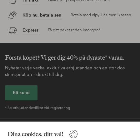
Fri frakt
Gäller för postpaket över 599 SEK
Köp nu, betala sen
Betala med elpy. Läs mer i kassan.
Express
Få ditt paket redan imorgon*
Första köpet? Vi ger dig 40% på dyraste* varan.
Nyheter varje vecka, exklusiva erbjudanden och en stor dos
stilinspiration – direkt till dig.
Bli kund
* Se erbjudandevillkor vid registrering
Behöver du hjälp?
Dina cookies, ditt val!