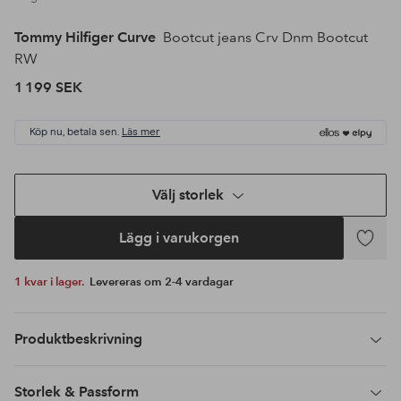
Tommy Hilfiger Curve
Bootcut jeans Crv Dnm Bootcut
RW
1 199 SEK
Köp nu, betala sen.
Läs mer
Välj storlek
Lägg i varukorgen
Lägg
till
1 kvar i lager.
Levereras om 2-4 vardagar
i
favoriter
Produktbeskrivning
Storlek & Passform