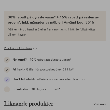
30% rabatt på dyraste varan* + 15% rabatt på resten av
ordern*. Inkl. mängder av möbler! Använd kod: 3015
*Gäller när du handlar 2 eller fler varor t.o.m. 11/8. Se fullständiga
villkor i kassan.
Produktdeklaration
Ny kund?
– 40% rabatt på dyraste varan*
Fri frakt
– Gäller för postpaket över 599 kr*
Flexibla betalsätt
– Betala nu, senare eller dela upp
Enkel retur
– 30 dagars returrätt*
Liknande produkter
Visa mer