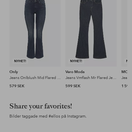
till
till
i
i
favoriter
favoriter
NYHET!
NYHET!
NY
Only
Vero Moda
MOS
Jeans Onlblush Mid Flared Dnm Rea409
Jeans Vmflash Mr Flared Jeans Li3190
579 SEK
599 SEK
1 599
Share your favorites!
Bilder taggade med
#ellos
på Instagram.
Inlägg
byvanessavalderrama
Inlägg
ellosofficial
publicerat
publicerat