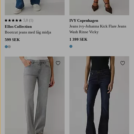
5,0
(1)
IVY Copenhagen
5,0 baserat på 1 st betyg
Jeans ivy-Johanna Kick Flare Jeans
Ellos Collection
Wash Rinse Vicky
Bootcut jeans med låg midja
1 399 SEK
599 SEK
1 färg
2 färger
Lägg till i favoriter
Lägg t