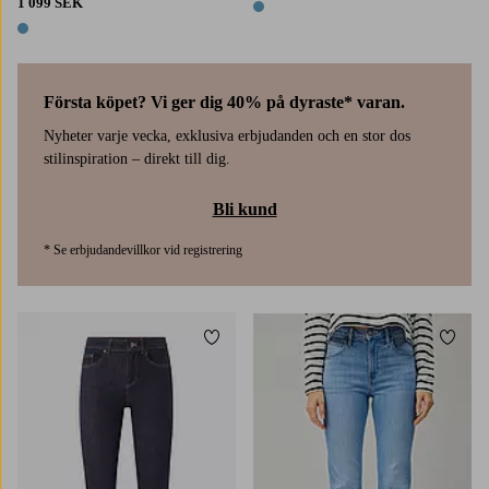
1 099 SEK
1 färg
1 färg
Första köpet? Vi ger dig 40% på dyraste* varan.
Nyheter varje vecka, exklusiva erbjudanden och en stor dos
stilinspiration – direkt till dig.
Bli kund
* Se erbjudandevillkor vid registrering
Lägg till i favoriter
Lägg t