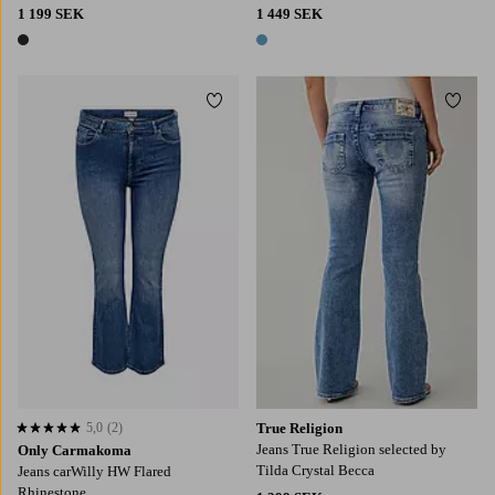
1 199 SEK
1 449 SEK
1 färg
1 färg
Lägg till i favoriter
Lägg t
5,0
(2)
True Religion
5,0 baserat på 2 st betyg
Jeans True Religion selected by
Only Carmakoma
Tilda Crystal Becca
Jeans carWilly HW Flared
Rhinestone