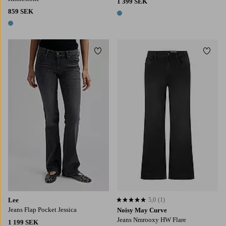
1 399 SEK
859 SEK
1 färg
1 färg
Lägg till i favoriter
Lägg t
Lee
5,0
(1)
5,0 baserat på 1 st betyg
Jeans Flap Pocket Jessica
Noisy May Curve
Jeans Nmrooxy HW Flare
1 199 SEK