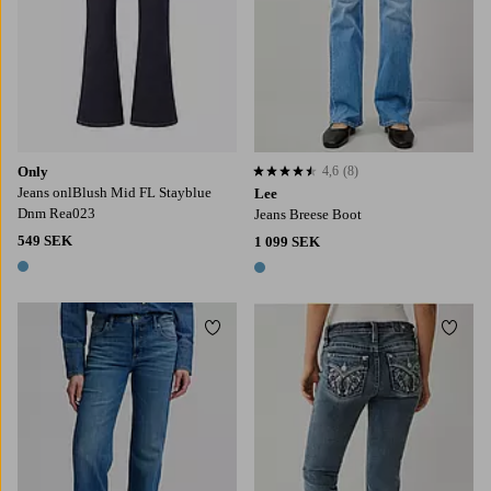
Only
4,6
(8)
4,6 baserat på 8 st betyg
Jeans onlBlush Mid FL Stayblue
Lee
Dnm Rea023
Jeans Breese Boot
549 SEK
1 099 SEK
1 färg
1 färg
Lägg till i favoriter
Lägg t