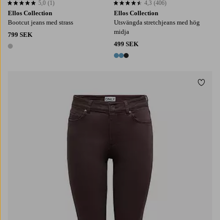
5,0
(1)
4,3
(406)
5,0 baserat på 1 st betyg
4,3 baserat på 406 st betyg
Ellos Collection
Ellos Collection
Bootcut jeans med strass
Utsvängda stretchjeans med hög
midja
799 SEK
499 SEK
1 färg
3 färger
Lägg t