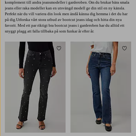
komplement till andra jeansmodeller i garderoben. Om du brukar bära smala
jeans eller raka modeller kan en utsvängd modell ge din stil en ny känsla.
Perfekt när du vill variera din look men ändå känna dig hemma i det du har
på dig.Utforska vårt stora utbud av bootcut jeans idag och hitta din nya
favorit. Med ett par riktigt bra bootcut jeans i garderoben har du alltid ett
snyggt plagg att falla tillbaka på som funkar år efter år.
Lägg till i favoriter
Lägg t