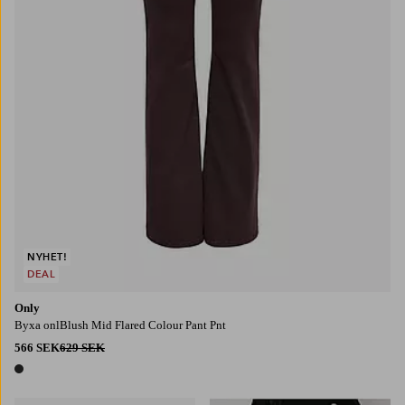
NYHET!
DEAL
Only
Byxa onlBlush Mid Flared Colour Pant Pnt
566 SEK
629 SEK
1 färg