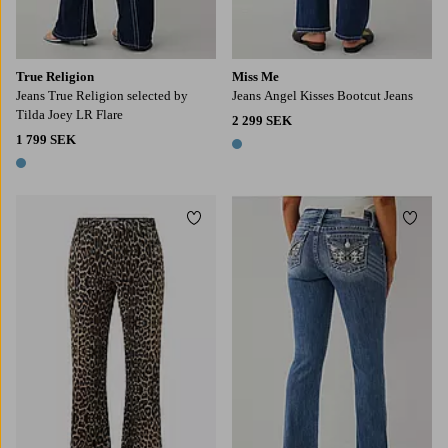
True Religion
Miss Me
Jeans True Religion selected by
Jeans Angel Kisses Bootcut Jeans
Tilda Joey LR Flare
2 299 SEK
1 799 SEK
1 färg
1 färg
Lägg till i favoriter
Lägg t