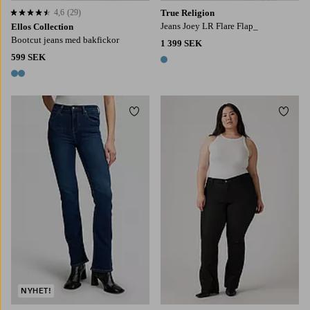
4,6
(29)
True Religion
4,6 baserat på 29 st betyg
Jeans Joey LR Flare Flap_
Ellos Collection
Bootcut jeans med bakfickor
1 399 SEK
599 SEK
1 färg
2 färger
Lägg till i favoriter
Lägg t
NYHET!