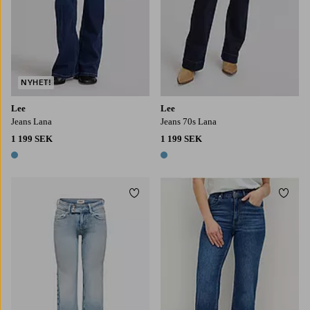
NYHET!
Lee
Lee
Jeans Lana
Jeans 70s Lana
1 199 SEK
1 199 SEK
1 färg
1 färg
Lägg till i favoriter
Lägg t