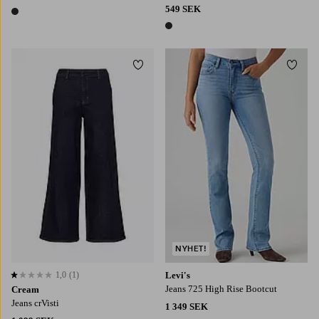
549 SEK
1 färg
1 färg
Lägg till i favoriter
Lägg t
NYHET!
1,0
(1)
Levi's
1,0 baserat på 1 st betyg
Jeans 725 High Rise Bootcut
Cream
Jeans crVisti
1 349 SEK