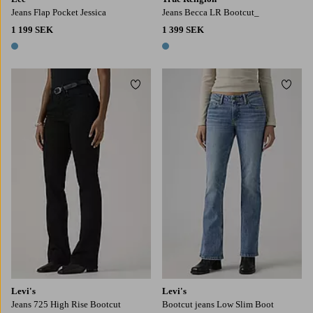
Jeans Flap Pocket Jessica
Jeans Becca LR Bootcut_
1 199 SEK
1 399 SEK
1 färg
1 färg
Lägg till i favoriter
Lägg t
Levi's
Levi's
Jeans 725 High Rise Bootcut
Bootcut jeans Low Slim Boot