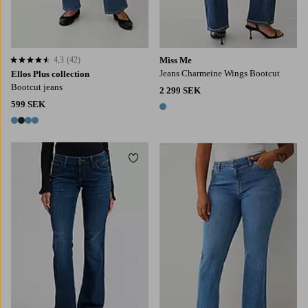
4,3
(42)
Miss Me
4,3 baserat på 42 st betyg
Jeans Charmeine Wings Bootcut
Ellos Plus collection
Bootcut jeans
2 299 SEK
599 SEK
1 färg
4 färger
Lägg till i favoriter
Lägg t