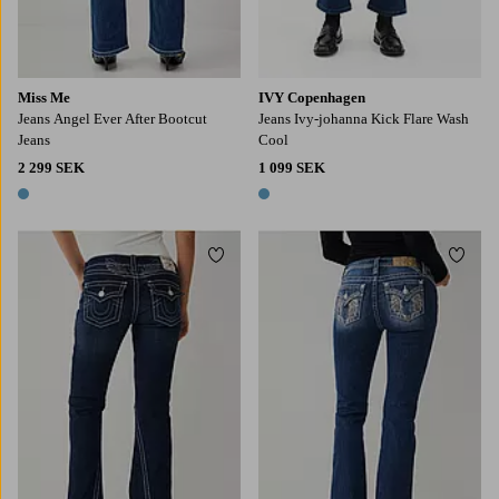
Miss Me
IVY Copenhagen
Jeans Angel Ever After Bootcut
Jeans Ivy-johanna Kick Flare Wash
Jeans
Cool
2 299 SEK
1 099 SEK
1 färg
1 färg
Lägg till i favoriter
Lägg t