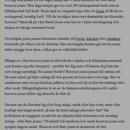
bootcut jeans. Den låga midjan ger en cool, 90-talsinspirerad look som är
tillbaka med full kraft. Styla med en croppad topp eller ett
linne
så får du en
avslappnad, trendig look. Vill du ha något ännu mer dramatiskt än klassiska
bootcut? Satsa då på våra flared jeans som har en vidare utsvängning och
skapar en riktigt statement-look.
Utsvängda jeans passar dessutom utmärkt till
boots
,
klackar
eller
sneakers
,
beroende på vilken stil du föredrar. Den utsvängda formen gör att byxorna
faller snyggt över skon, vilket ger en välklädd helhet.
Många av våra bootcut jeans är tillverkade i mjuka och följsamma material
som formar sig efter kroppen – perfekt för dig som vill känna dig bekväm
och snygg samtidigt. En annan fördel? Bootcut jeans passar till nästan allt.
Du kan enkelt gå från vardag till fest genom att byta skor och topp. Byt ut
sneakersen mot ett par klackar, addera en blus och du är klar för middag eller
after work. Mångsidigheten är en av de främsta anledningarna till varför
bootcut jeans håller sig aktuella år efter år.
Oavsett om du föredrar låg eller hög midja, mörk eller ljus tvätt, smal eller
kraftigt utsvängd modell, så kan du hitta många alternativ här! Vår
kollektion är noggrant utvald för att erbjuda både klassiska och trendiga
inslag – från flare jeans i 70-talsstil till moderna low waist bootcut jeans som
speglar dagens mode. Bootcut och flare jeans är dessutom ett fint