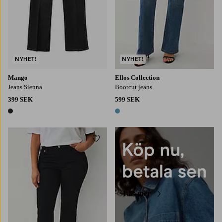
NYHET!
NYHET!
Mango
Ellos Collection
Jeans Sienna
Bootcut jeans
399 SEK
599 SEK
1 färg
1 färg
Lägg till i favoriter
Läs mer