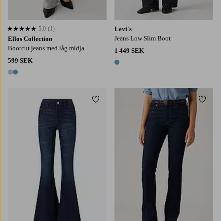
5,0
(1)
Levi's
5,0 baserat på 1 st betyg
Jeans Low Slim Boot
Ellos Collection
Bootcut jeans med låg midja
1 449 SEK
599 SEK
1 färg
2 färger
Lägg till i favoriter
Lägg t
34
36
38
40
42