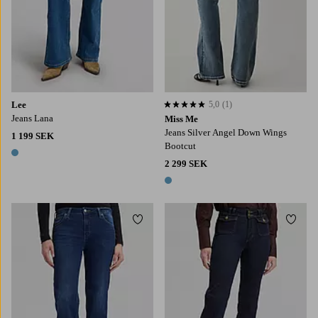
Lee
5,0
(1)
5,0 baserat på 1 st betyg
Jeans Lana
Miss Me
Jeans Silver Angel Down Wings
1 199 SEK
Bootcut
1 färg
2 299 SEK
1 färg
Lägg till i favoriter
Lägg t