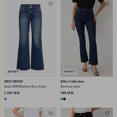
Lägg till i favoriter
Lägg t
NYHET!
NYHET!
MOS MOSH
Ellos Collection
Jeans MMMarlena Sico Jeans
Bootcut jeans
1 599 SEK
599 SEK
1 färg
2 färger
Lägg till i favoriter
Lägg t