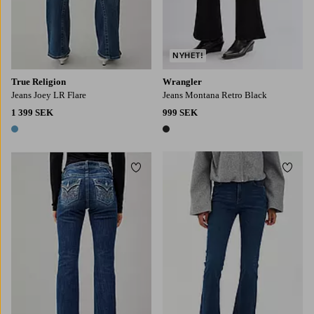
NYHET!
True Religion
Wrangler
Jeans Joey LR Flare
Jeans Montana Retro Black
1 399 SEK
999 SEK
1 färg
1 färg
Lägg till i favoriter
Lägg t