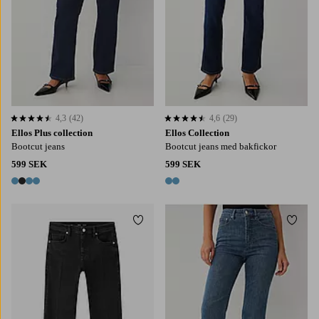
4,3
(42)
4,6
(29)
4,3 baserat på 42 st betyg
4,6 baserat på 29 st betyg
Ellos Plus collection
Ellos Collection
Bootcut jeans
Bootcut jeans med bakfickor
599 SEK
599 SEK
4 färger
2 färger
Lägg till i favoriter
Lägg t
36
38
40
42
44