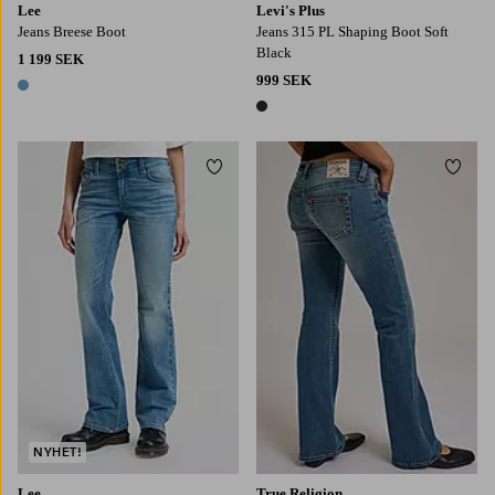
Lee
Levi's Plus
Jeans Breese Boot
Jeans 315 PL Shaping Boot Soft
Black
1 199 SEK
999 SEK
1 färg
1 färg
Lägg till i favoriter
Lägg t
NYHET!
Lee
True Religion