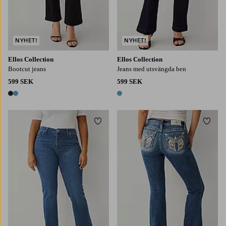
NYHET!
NYHET!
Ellos Collection
Ellos Collection
Bootcut jeans
Jeans med utsvängda ben
599 SEK
599 SEK
2 färger
1 färg
Lägg till i favoriter
Lägg t