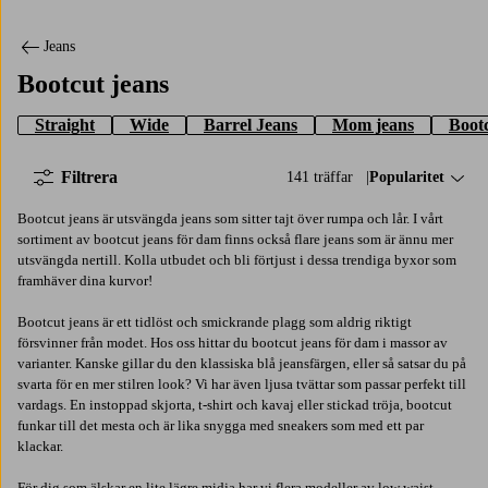
Jeans
Bootcut jeans
Straight
Wide
Barrel Jeans
Mom jeans
Bootc
Filtrera
141 träffar
Sortera på:
Popularitet
Bootcut jeans är utsvängda jeans som sitter tajt över rumpa och lår. I vårt
sortiment av bootcut jeans för dam finns också flare jeans som är ännu mer
utsvängda nertill. Kolla utbudet och bli förtjust i dessa trendiga byxor som
framhäver dina kurvor!
Bootcut jeans är ett tidlöst och smickrande plagg som aldrig riktigt
försvinner från modet. Hos oss hittar du bootcut jeans för dam i massor av
varianter. Kanske gillar du den klassiska blå jeansfärgen, eller så satsar du på
svarta för en mer stilren look? Vi har även ljusa tvättar som passar perfekt till
vardags. En instoppad skjorta, t-shirt och kavaj eller stickad tröja, bootcut
funkar till det mesta och är lika snygga med sneakers som med ett par
klackar.
För dig som älskar en lite lägre midja har vi flera modeller av low waist