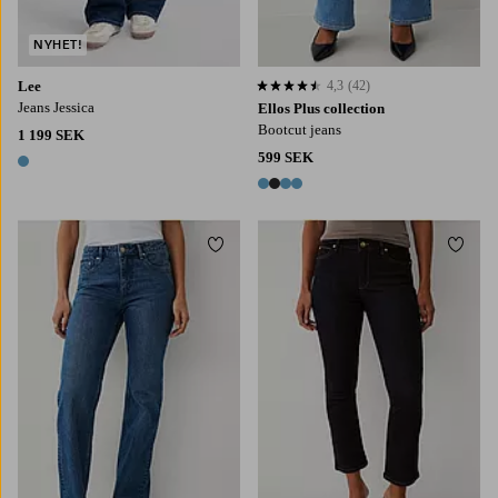
NYHET!
Lee
4,3
(42)
4,3 baserat på 42 st betyg
Jeans Jessica
Ellos Plus collection
Bootcut jeans
1 199 SEK
599 SEK
1 färg
4 färger
Lägg till i favoriter
Lägg t