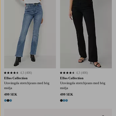
4,3
(406)
4,3
(406)
4,3 baserat på 406 st betyg
4,3 baserat på 406 st betyg
Ellos Collection
Ellos Collection
Utsvängda stretchjeans med hög
Utsvängda stretchjeans med hög
midja
midja
499 SEK
499 SEK
3 färger
3 färger