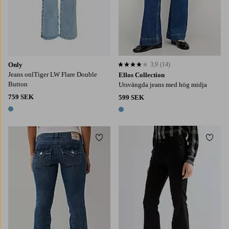
Only
3,9
(14)
3,9 baserat på 14 st betyg
Jeans onlTiger LW Flare Double
Ellos Collection
Button
Utsvängda jeans med hög midja
759 SEK
599 SEK
1 färg
1 färg
Lägg till i favoriter
Lägg t