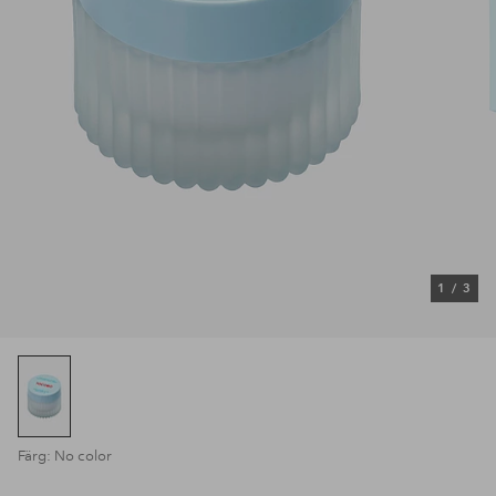
1
/
3
Färg: No color