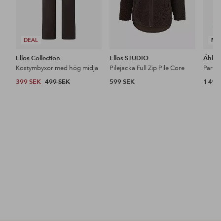
DEAL
NY
Ellos Collection
Ellos STUDIO
Áhkk
Kostymbyxor med hög midja
Pilejacka Full Zip Pile Core
399 SEK
499 SEK
599 SEK
1 499
Upptäck våra nyheter
Lägg
Lägg
till
till
i
i
favoriter
favoriter