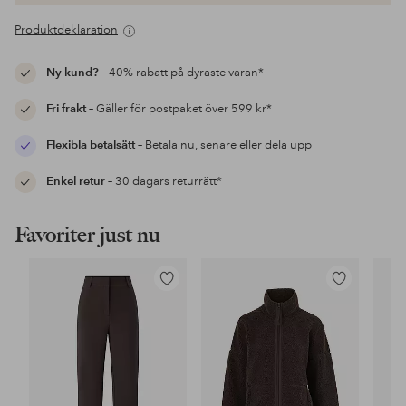
Produktdeklaration
Ny kund?
– 40% rabatt på dyraste varan*
Fri frakt
– Gäller för postpaket över 599 kr*
Flexibla betalsätt
– Betala nu, senare eller dela upp
Enkel retur
– 30 dagars returrätt*
Favoriter just nu
Lägg
Lägg
till
till
i
i
favoriter
favoriter