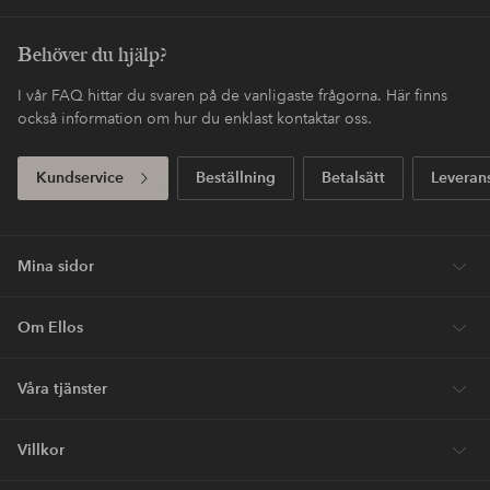
Fri frakt
Gäller för postpaket över 599 SEK
Köp nu, betala sen
Betala med elpy. Läs mer i kassan.
Express
Få ditt paket redan imorgon*
Första köpet? Vi ger dig 40% på dyraste* varan.
Nyheter varje vecka, exklusiva erbjudanden och en stor dos
stilinspiration – direkt till dig.
Bli kund
* Se erbjudandevillkor vid registrering