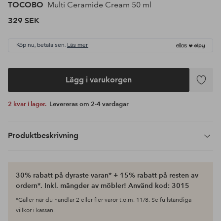
TOCOBO
Multi Ceramide Cream 50 ml
329 SEK
Köp nu, betala sen.
Läs mer
Lägg i varukorgen
Lägg
till
2 kvar i lager.
Levereras om 2-4 vardagar
i
favoriter
Produktbeskrivning
30% rabatt på dyraste varan* + 15% rabatt på resten av
ordern*. Inkl. mängder av möbler! Använd kod: 3015
*Gäller när du handlar 2 eller fler varor t.o.m. 11/8. Se fullständiga
villkor i kassan.