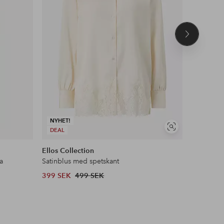
Nästa
produkt
NYHET!
Visa
DEAL
liknande
Ellos Collection
Ellos ST
a
Satinblus med spetskant
Pilejacka 
399 SEK
499 SEK
599 SEK