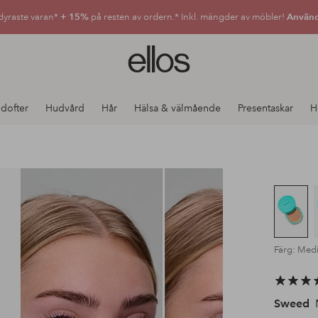
dyraste varan*
+ 15%
på resten av ordern.* Inkl. mängder av möbler!
Använd
Ellos
logotyp
-
gå
 dofter
Hudvård
Hår
Hälsa & välmående
Presentaskar
H
till
förstasidan
Färg: Med
Sweed
M