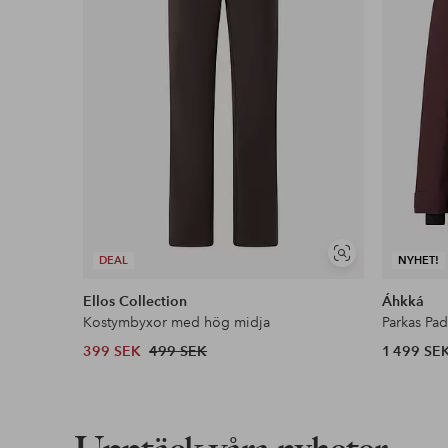
Läs mer
Visa
DEAL
NYHET!
liknande
Ellos Collection
Áhkká
Kostymbyxor med hög midja
Parkas Pa
399 SEK
499 SEK
1 499 SE