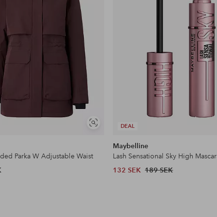
Visa
DEAL
liknande
Maybelline
dded Parka W Adjustable Waist
Lash Sensational Sky High Mascar
K
132 SEK
189 SEK