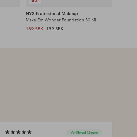
DEAL
DEAL
NYX Professional Makeup
Maybelli
Make Em Wonder Foundation 30 Ml
Lifter Pl
139 SEK
199 SEK
125 SEK
Verifierad köpare