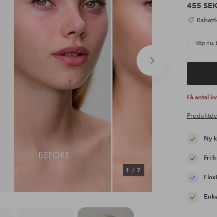
455 SE
Rabattk
Köp nu, 
Nästa
produkt
Få antal k
Produktde
Ny 
Fri f
1
/
7
Flexi
Enke