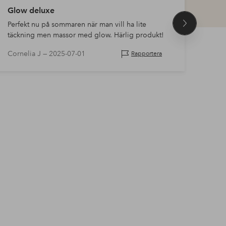
Glow deluxe
Fant
Perfekt nu på sommaren när man vill ha lite
Fanta
Nästa
täckning men massor med glow. Härlig produkt!
produkt
Cornelia J —
2025-07-01
Sara
Rapportera