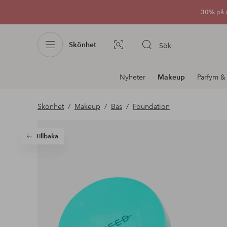
30%
på 
Skönhet
Sök
Bildsök
Avdelnings
Nyheter
Makeup
Parfym &
navigation
Skönhet
Makeup
Bas
Foundation
Tillbaka