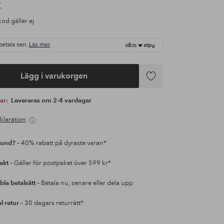
K
od gäller ej
betala sen.
Läs mer
Lägg i varukorgen
Lägg
till
var:
Levereras om 2-4 vardagar
i
favoriter
klaration
kund?
– 40% rabatt på dyraste varan*
rakt
– Gäller för postpaket över 599 kr*
bla betalsätt
– Betala nu, senare eller dela upp
l retur
– 30 dagars returrätt*