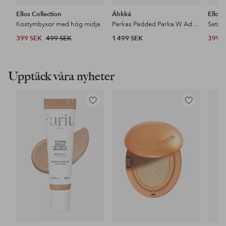
Ellos Collection
Áhkká
Ellos 
Kostymbyxor med hög midja
Parkas Padded Parka W Adjustable Waist
Satin
399 SEK
499 SEK
1 499 SEK
399 
Upptäck våra nyheter
Lägg
Lägg
till
till
i
i
favoriter
favoriter