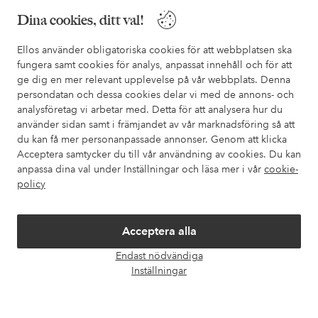
Dina cookies, ditt val!
I vår FAQ hittar du svaren på de vanligaste frågorna. Här finns
också information om hur du enklast kontaktar oss.
Ellos använder obligatoriska cookies för att webbplatsen ska
fungera samt cookies för analys, anpassat innehåll och för att
Kundservice
Beställning
Betalsätt
Leveran
ge dig en mer relevant upplevelse på vår webbplats. Denna
persondatan och dessa cookies delar vi med de annons- och
analysföretag vi arbetar med. Detta för att analysera hur du
använder sidan samt i främjandet av vår marknadsföring så att
Mina sidor
du kan få mer personanpassade annonser. Genom att klicka
Acceptera samtycker du till vår användning av cookies. Du kan
Om Ellos
anpassa dina val under Inställningar och läsa mer i vår
cookie-
policy
Våra tjänster
Acceptera alla
Villkor
Endast nödvändiga
Öpp
Inställningar
chatt
Vänner