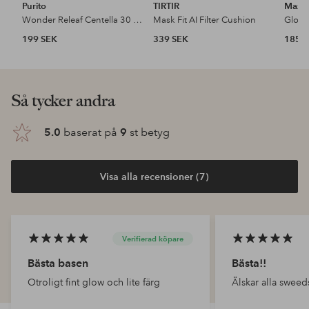
Purito
TIRTIR
Max F
Wonder Releaf Centella 30 ml Bb Cream
Mask Fit AI Filter Cushion
Glow 
199 SEK
339 SEK
185 
Så tycker andra
5.0
baserat på
9
st betyg
Visa alla recensioner (7)
Verifierad köpare
Bästa basen
Bästa!!
Otroligt fint glow och lite färg
Älskar alla sweed