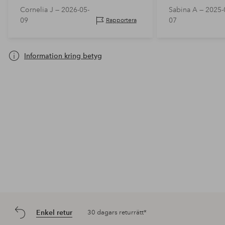
Cornelia J —
2026-05-
Sabina A —
2025-
09
07
Rapportera
Information kring betyg
Enkel retur
30 dagars returrätt*