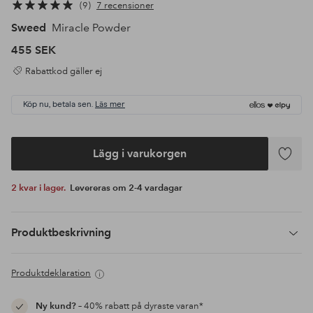
9
7 recensioner
Sweed
Miracle Powder
455 SEK
Rabattkod gäller ej
Köp nu, betala sen.
Läs mer
Lägg i varukorgen
Lägg
till
2 kvar i lager.
Levereras om 2-4 vardagar
i
favoriter
Produktbeskrivning
Produktdeklaration
Ny kund?
– 40% rabatt på dyraste varan*