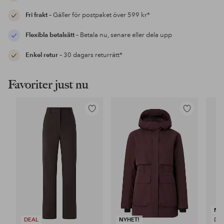
Fri frakt
– Gäller för postpaket över 599 kr*
Flexibla betalsätt
– Betala nu, senare eller dela upp
Enkel retur
– 30 dagars returrätt*
Favoriter just nu
Lägg
Lägg
till
till
i
i
favoriter
favoriter
NY
DEAL
NYHET!
DE