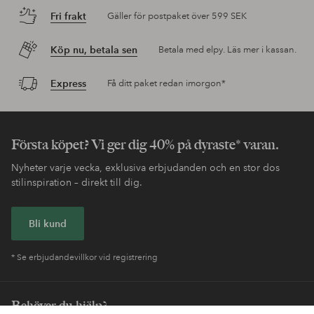
Fri frakt
Gäller för postpaket över 599 SEK
Köp nu, betala sen
Betala med elpy. Läs mer i kassan.
Express
Få ditt paket redan imorgon*
Första köpet? Vi ger dig 40% på dyraste* varan.
Nyheter varje vecka, exklusiva erbjudanden och en stor dos
stilinspiration – direkt till dig.
Bli kund
* Se erbjudandevillkor vid registrering
Behöver du hjälp?