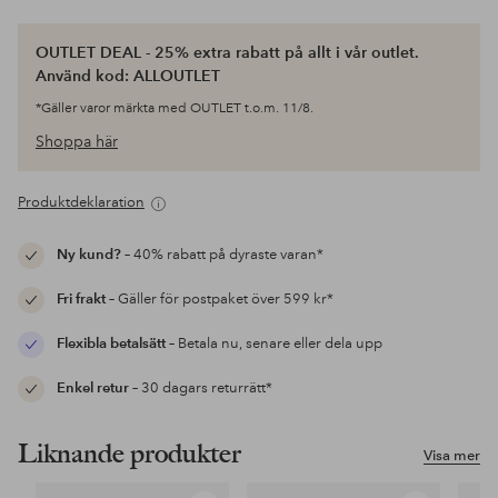
OUTLET DEAL - 25% extra rabatt på allt i vår outlet.
Använd kod: ALLOUTLET
*Gäller varor märkta med OUTLET t.o.m. 11/8.
Shoppa här
Produktdeklaration
Ny kund?
– 40% rabatt på dyraste varan*
Fri frakt
– Gäller för postpaket över 599 kr*
Flexibla betalsätt
– Betala nu, senare eller dela upp
Enkel retur
– 30 dagars returrätt*
Liknande produkter
Visa mer