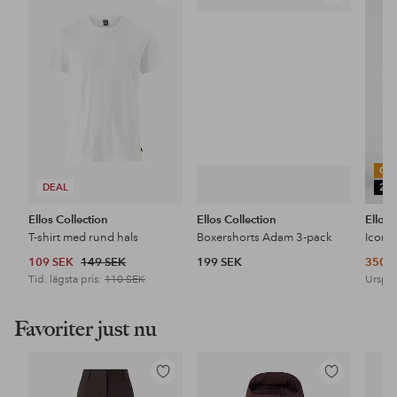
till
till
i
i
favoriter
favoriter
OU
DEAL
25
Ellos Collection
Ellos Collection
Ellos 
T-shirt med rund hals
Boxershorts Adam 3-pack
Icon 
109 SEK
149 SEK
199 SEK
350 
Tid. lägsta pris:
110 SEK
Urspru
Favoriter just nu
Lägg
Lägg
till
till