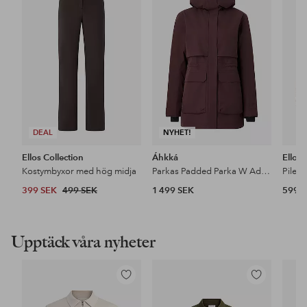
i
i
favoriter
favoriter
DEAL
NYHET!
Ellos Collection
Áhkká
Ellos
Kostymbyxor med hög midja
Parkas Padded Parka W Adjustable Waist
Pileja
399 SEK
499 SEK
1 499 SEK
599 
Upptäck våra nyheter
Lägg
Lägg
till
till
i
i