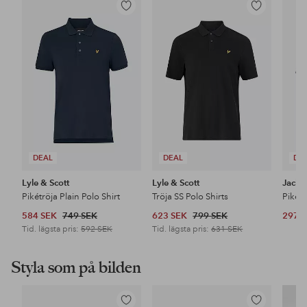
Lägg
Lägg
till
till
i
i
favoriter
favoriter
DEAL
DEAL
DE
Lyle & Scott
Lyle & Scott
Jack 
Pikétröja Plain Polo Shirt
Tröja SS Polo Shirts
584 SEK
749 SEK
623 SEK
799 SEK
297 
Tid. lägsta pris:
592 SEK
Tid. lägsta pris:
631 SEK
Styla som på bilden
Lägg
Lägg