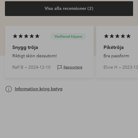
Visa alla recensioner (2)
Verifierad köpare
Snygg tröja
Pikétröja
Riktigt skön dessutom!
Bra passform
Ralf B —
2024-12-10
Elvie H —
2023-12
Rapportera
Information kring betyg