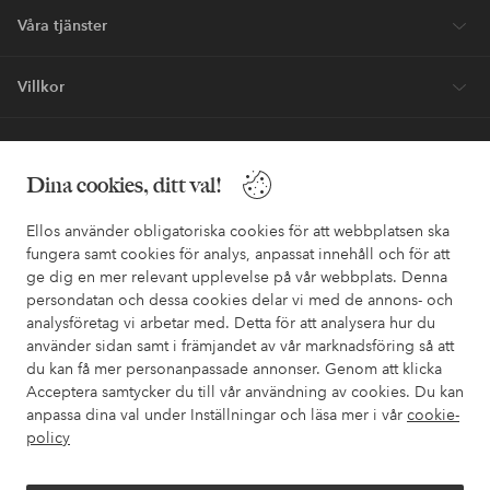
Våra tjänster
Villkor
Vänner
Dina cookies, ditt val!
Ellos använder obligatoriska cookies för att webbplatsen ska
fungera samt cookies för analys, anpassat innehåll och för att
ge dig en mer relevant upplevelse på vår webbplats. Denna
Säkra betalningar - Betala direkt eller dela upp
persondatan och dessa cookies delar vi med de annons- och
analysföretag vi arbetar med. Detta för att analysera hur du
Vill du veta mer om
våra betalalternativ
?
använder sidan samt i främjandet av vår marknadsföring så att
elpy
elpy
du kan få mer personanpassade annonser. Genom att klicka
Acceptera samtycker du till vår användning av cookies. Du kan
anpassa dina val under Inställningar och läsa mer i vår
cookie-
policy
Sverige - Välj land