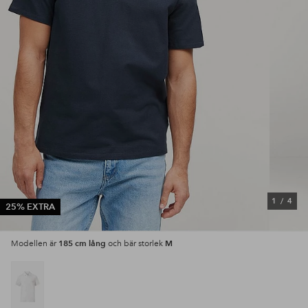
1
/
4
25% EXTRA
185 cm lång
M
Modellen är
och bär storlek