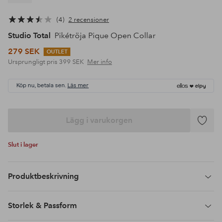
4
2 recensioner
Studio Total
Pikétröja Pique Open Collar
279 SEK
OUTLET
Ursprungligt pris
399 SEK
Mer info
Köp nu, betala sen.
Läs mer
Lägg i varukorgen
Lägg
till
Slut i lager
i
favoriter
Produktbeskrivning
Storlek & Passform