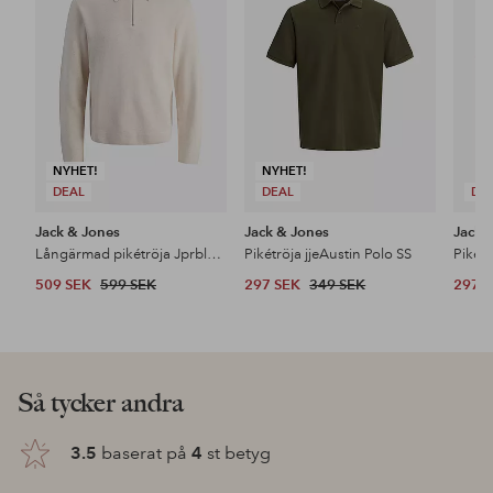
favoriter
favoriter
NYHET!
NYHET!
DEAL
DEAL
DE
Jack & Jones
Jack & Jones
Jack 
Långärmad pikétröja Jprblamilano Stitch Knit Zip Polo S
Pikétröja jjeAustin Polo SS
509 SEK
599 SEK
297 SEK
349 SEK
297 
Så tycker andra
3.5
baserat på
4
st betyg