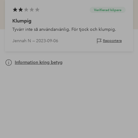
Verifierad köpare
Klumpig
Tyvärr inte så användarvänlig. För tjock och klumpig.
Jennah N —
2023-09-06
Rapportera
Information kring betyg