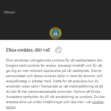
Vänner
Säkra betalningar - Betala direkt eller dela upp
Dina cookies, ditt val!
Vill du veta mer om
våra betalalternativ
?
Ellos använder obligatoriska cookies för att webbplatsen ska
elpy
elpy
fungera samt cookies för analys, anpassat innehåll och för att
ge dig en mer relevant upplevelse på vår webbplats. Denna
persondatan och dessa cookies delar vi med de annons- och
analysföretag vi arbetar med. Detta för att analysera hur du
Sverige - Välj land
använder sidan samt i främjandet av vår marknadsföring så att
du kan få mer personanpassade annonser. Genom att klicka
Acceptera samtycker du till vår användning av cookies. Du kan
Facebook
Instagram
Pinterest
Youtube
anpassa dina val under Inställningar och läsa mer i vår
cookie-
policy