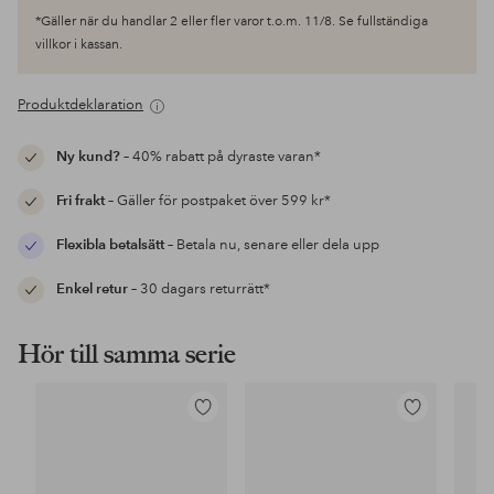
*Gäller när du handlar 2 eller fler varor t.o.m. 11/8. Se fullständiga
villkor i kassan.
Produktdeklaration
Ny kund?
– 40% rabatt på dyraste varan*
Fri frakt
– Gäller för postpaket över 599 kr*
Flexibla betalsätt
– Betala nu, senare eller dela upp
Enkel retur
– 30 dagars returrätt*
Hör till samma serie
Lägg
Lägg
till
till
i
i
favoriter
favoriter