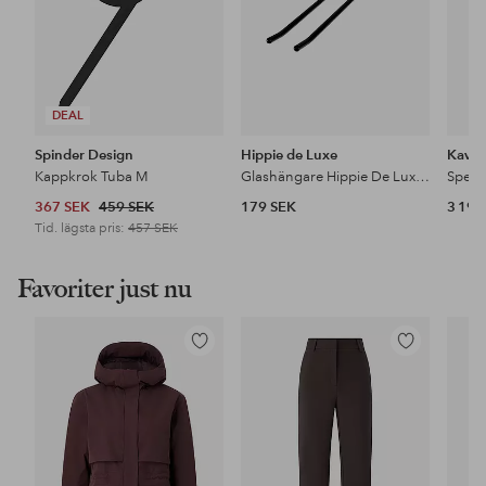
DEAL
Spinder Design
Hippie de Luxe
Kave
Kappkrok Tuba M
Glashängare Hippie De Luxe 3 glas tak
Spege
367 SEK
459 SEK
179 SEK
3 199
Tid. lägsta pris:
457 SEK
Favoriter just nu
Lägg
Lägg
till
till
i
i
favoriter
favoriter