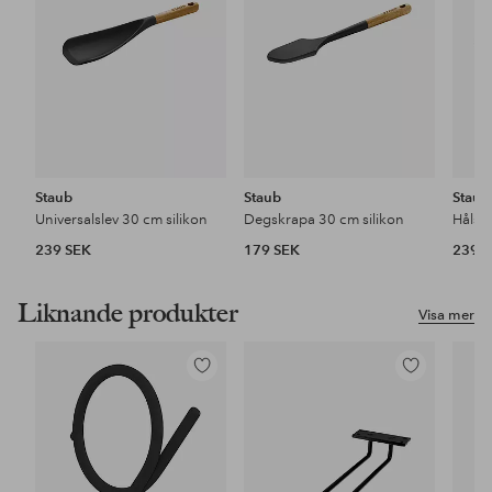
Staub
Staub
Staub
Universalslev 30 cm silikon
Degskrapa 30 cm silikon
Hålsle
239 SEK
179 SEK
239 
Liknande produkter
Visa mer
Lägg
Lägg
till
till
i
i
favoriter
favoriter