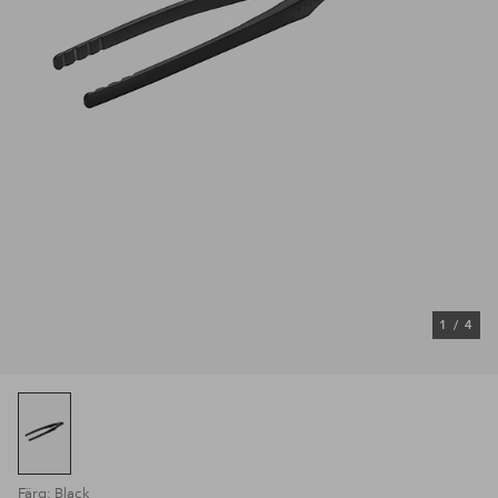
1
/
4
Färg: Black