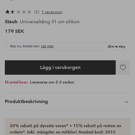
2
1 recension
Staub
Universaltång 31 cm silikon
179 SEK
Köp nu, betala sen.
Läs mer
Lägg i varukorgen
Lägg
till
Få antal kvar:
Levereras om 2-3 veckor
i
favoriter
Produktbeskrivning
30% rabatt på dyraste varan* + 15% rabatt på resten av
ordern*. Inkl. mängder av möbler! Använd kod: 3015