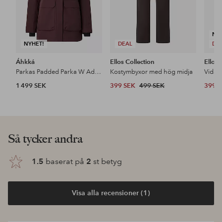
NY
NYHET!
DEAL
DE
Áhkká
Ellos Collection
Ellos 
Parkas Padded Parka W Adjustable Waist
Kostymbyxor med hög midja
1 499 SEK
399 SEK
499 SEK
399 
Så tycker andra
1.5
baserat på
2
st betyg
Visa alla recensioner (1)