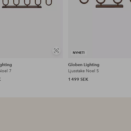
Visa
NYHET!
liknande
ghting
Globen Lighting
Noel 7
Ljusstake Noel 5
K
1 499 SEK