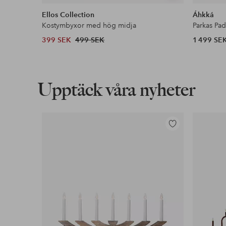
liknande
Ellos Collection
Áhkká
Kostymbyxor med hög midja
Parkas Pa
399 SEK
499 SEK
1 499 SE
Upptäck våra nyheter
Lägg
till
i
favoriter