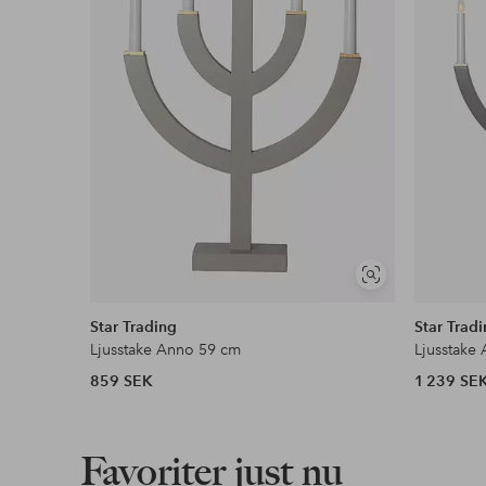
Läs mer
Visa
liknande
Star Trading
Star Trad
Ljusstake Anno 59 cm
Ljusstake
859 SEK
1 239 SE
Favoriter just nu