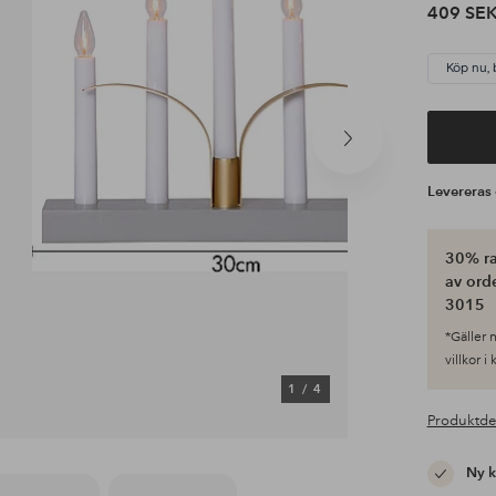
409 SE
Köp nu, 
Nästa
produkt
Leverera
30% ra
av ord
3015
*Gäller n
villkor i
1
/
4
Produktde
Ny 