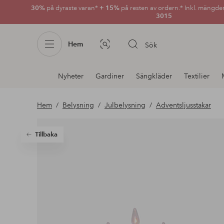
30%
på dyraste varan*
+ 15%
på resten av ordern.* Inkl. mängde
3015
Hem
Sök
Bildsök
Avdelnings
Nyheter
Gardiner
Sängkläder
Textilier
navigation
Hem
Belysning
Julbelysning
Adventsljusstakar
Tillbaka