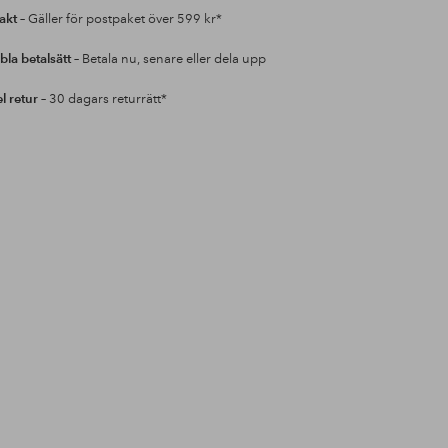
rakt
– Gäller för postpaket över 599 kr*
bla betalsätt
– Betala nu, senare eller dela upp
l retur
– 30 dagars returrätt*