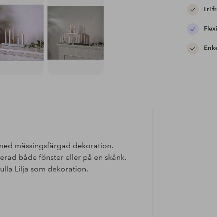
Fri f
Flexi
Enke
rä med mässingsfärgad dekoration.
acerad både fönster eller på en skänk.
ulla Lilja som dekoration.