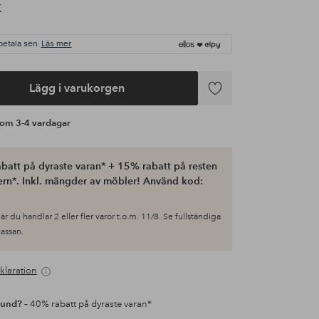
K
betala sen.
Läs mer
Lägg i varukorgen
Lägg
till
s om 3-4 vardagar
i
favoriter
batt på dyraste varan* + 15% rabatt på resten
ern*. Inkl. mängder av möbler! Använd kod:
är du handlar 2 eller fler varor t.o.m. 11/8. Se fullständiga
 kassan.
klaration
kund?
– 40% rabatt på dyraste varan*