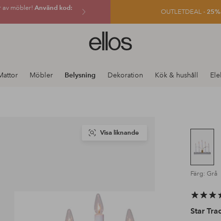
r av möbler!
Använd kod:
OUTLETDEAL -
25% e
Ellos
logotyp
-
gå
Mattor
Möbler
Belysning
Dekoration
Kök & hushåll
Ele
till
förstasidan
Visa liknande
Färg: Grå
Star Tra