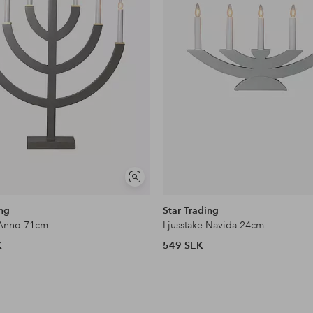
Visa
liknande
ing
Star Trading
 Anno 71cm
Ljusstake Navida 24cm
K
549 SEK