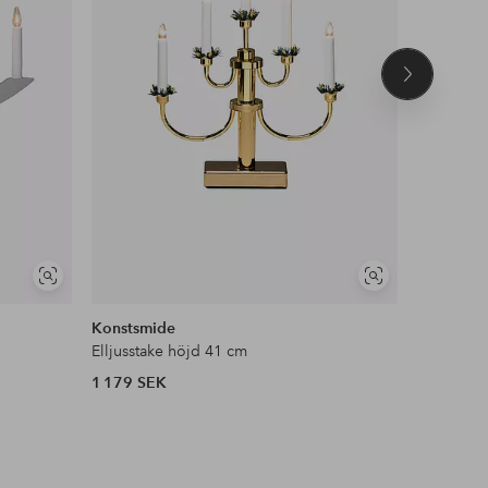
Nästa
produkt
Visa
Visa
liknande
liknande
Konstsmide
Star Trad
Elljusstake höjd 41 cm
Ljusstake
1 179 SEK
549 SEK