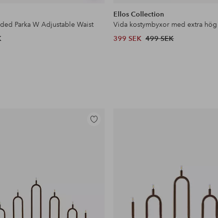
liknande
Ellos Collection
dded Parka W Adjustable Waist
Vida kostymbyxor med extra hög
K
399 SEK
499 SEK
Lägg
till
i
favoriter