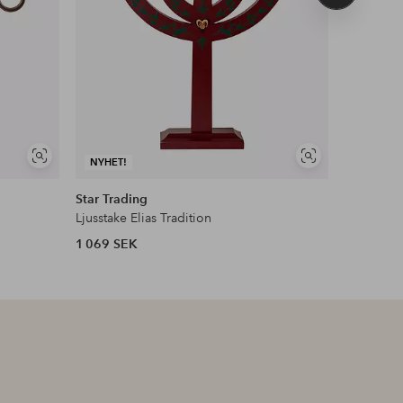
produkt
Visa
Visa
NYHET!
liknande
liknande
Star Trading
Star Trad
Ljusstake Elias Tradition
Ljusstake 
1 069 SEK
499 SEK