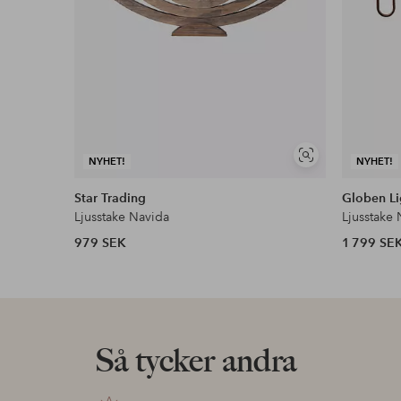
Visa
NYHET!
NYHET!
liknande
Star Trading
Globen Li
Ljusstake Navida
Ljusstake 
979 SEK
1 799 SE
Så tycker andra