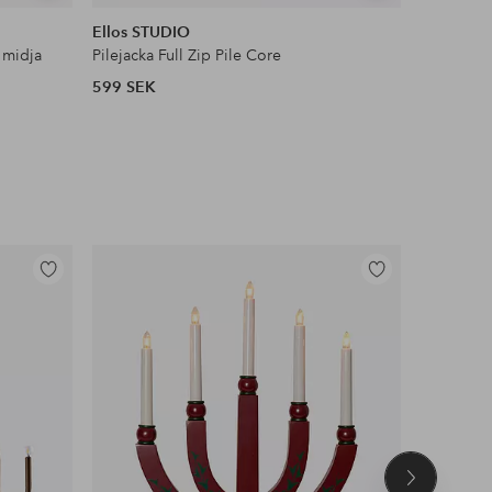
liknande
liknande
Ellos STUDIO
Ellos Col
 midja
Pilejacka Full Zip Pile Core
Satinblus
599 SEK
399 SEK
Lägg
Lägg
till
till
i
i
favoriter
favoriter
Nästa