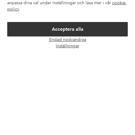
Om Ellos
anpassa dina val under Inställningar och läsa mer i vår
cookie-
policy
Våra tjänster
Acceptera alla
Villkor
Endast nödvändiga
Öpp
Inställningar
chatt
Vänner
Säkra betalningar - Betala direkt eller dela upp
Vill du veta mer om
våra betalalternativ
?
elpy
elpy