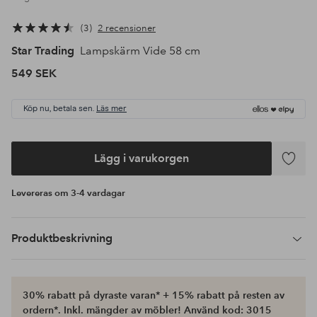
3
2 recensioner
Star Trading
Lampskärm Vide 58 cm
549 SEK
Köp nu, betala sen.
Läs mer
Lägg i varukorgen
Lägg
till
Levereras om 3-4 vardagar
i
favoriter
Produktbeskrivning
30% rabatt på dyraste varan* + 15% rabatt på resten av
ordern*. Inkl. mängder av möbler! Använd kod: 3015