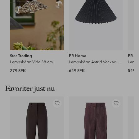
Star Trading
PR Home
PR H
Lampskärm Vide 38 cm
Lampskärm Astrid Veckad 35 cm
Lamps
279 SEK
649 SEK
549 
Favoriter just nu
Lägg
Lägg
till
till
i
i
favoriter
favoriter