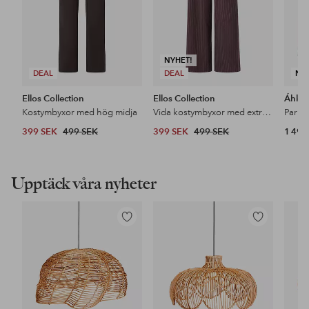
NYHET!
DEAL
DEAL
NY
Ellos Collection
Ellos Collection
Áhkk
Kostymbyxor med hög midja
Vida kostymbyxor med extra hög midja
399 SEK
499 SEK
399 SEK
499 SEK
1 499
Upptäck våra nyheter
Lägg
Lägg
till
till
i
i
favoriter
favoriter