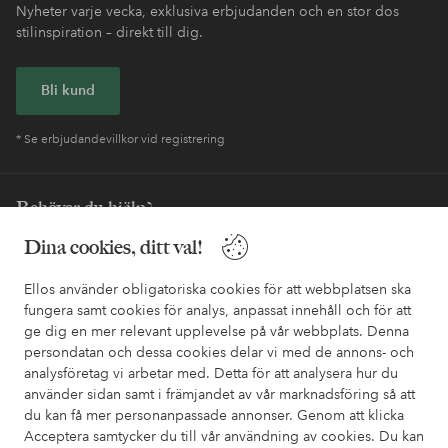
Nyheter varje vecka, exklusiva erbjudanden och en stor dos
stilinspiration – direkt till dig.
Bli kund
* Se erbjudandevillkor vid registrering
Behöver du hjälp?
Dina cookies, ditt val!
I vår FAQ hittar du svaren på de vanligaste frågorna. Här finns
också information om hur du enklast kontaktar oss.
Ellos använder obligatoriska cookies för att webbplatsen ska
fungera samt cookies för analys, anpassat innehåll och för att
Kundservice
Beställning
Betalsätt
Leveran
ge dig en mer relevant upplevelse på vår webbplats. Denna
persondatan och dessa cookies delar vi med de annons- och
analysföretag vi arbetar med. Detta för att analysera hur du
använder sidan samt i främjandet av vår marknadsföring så att
Mina sidor
du kan få mer personanpassade annonser. Genom att klicka
Acceptera samtycker du till vår användning av cookies. Du kan