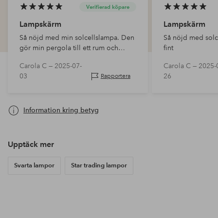
Verifierad köpare
Lampskärm
Lampskärm
Så nöjd med min solcellslampa. Den
Så nöjd med solce
gör min pergola till ett rum och
fint
tänds så fint mot kvällningen.
Carola C —
2025-07-
Carola C —
2025-
03
26
Rapportera
Information kring betyg
Upptäck mer
Svarta lampor
Star trading lampor