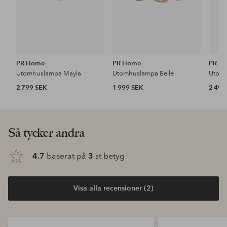
PR Home
PR Home
PR H
Utomhuslampa Mayla
Utomhuslampa Belle
Utomh
2 799 SEK
1 999 SEK
2 499
Så tycker andra
4.7
baserat på
3
st betyg
Visa alla recensioner (2)