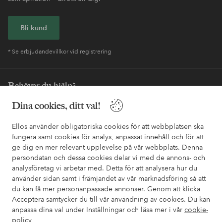
Bli kund
* Se erbjudandevillkor vid registrering
Behöver du hjälp?
Dina cookies, ditt val!
I vår FAQ hittar du svaren på de vanligaste frågorna. Här finns
också information om hur du enklast kontaktar oss.
Ellos använder obligatoriska cookies för att webbplatsen ska
fungera samt cookies för analys, anpassat innehåll och för att
Kundservice
Beställning
Betalsätt
Leveran
ge dig en mer relevant upplevelse på vår webbplats. Denna
persondatan och dessa cookies delar vi med de annons- och
analysföretag vi arbetar med. Detta för att analysera hur du
använder sidan samt i främjandet av vår marknadsföring så att
Mina sidor
du kan få mer personanpassade annonser. Genom att klicka
Acceptera samtycker du till vår användning av cookies. Du kan
Om Ellos
anpassa dina val under Inställningar och läsa mer i vår
cookie-
policy