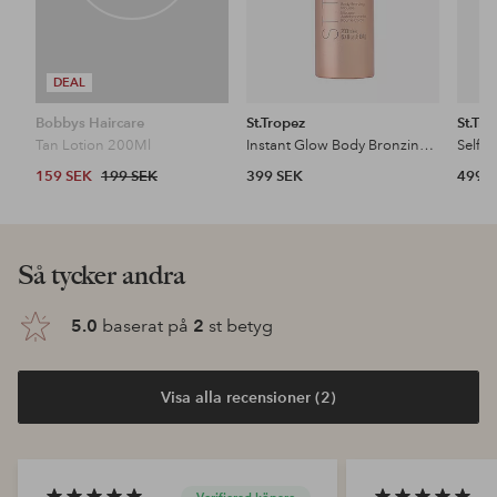
DEAL
Bobbys Haircare
St.Tropez
St.Tro
Tan Lotion 200Ml
Instant Glow Body Bronzing Mousse 200Ml
159 SEK
199 SEK
399 SEK
499 
Så tycker andra
5.0
baserat på
2
st betyg
Visa alla recensioner (2)