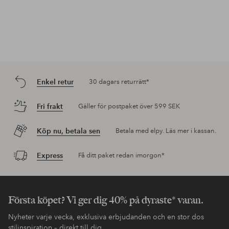
Enkel retur
30 dagars returrätt*
Fri frakt
Gäller för postpaket över 599 SEK
Köp nu, betala sen
Betala med elpy. Läs mer i kassan.
Express
Få ditt paket redan imorgon*
Första köpet? Vi ger dig 40% på dyraste* varan.
Nyheter varje vecka, exklusiva erbjudanden och en stor dos
stilinspiration – direkt till dig.