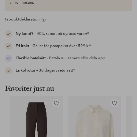
villkor i kassan.
Produktdeklaration
Ny kund?
– 40% rabatt på dyraste varan*
Fri frakt
– Gäller för postpaket över 599 kr*
Flexibla betalsätt
– Betala nu, senare eller dela upp
Enkel retur
– 30 dagars returrätt*
Favoriter just nu
Lägg
Lägg
till
till
i
i
favoriter
favoriter