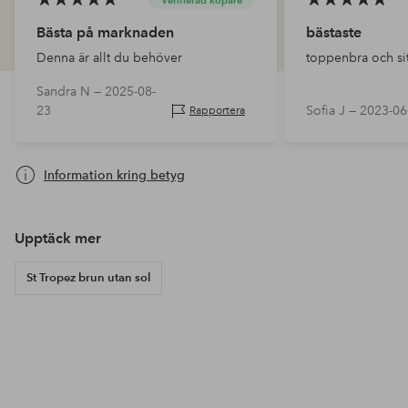
Verifierad köpare
Bästa på marknaden
bästaste
Denna är allt du behöver
toppenbra och sit
Sandra N —
2025-08-
23
Sofia J —
2023-06
Rapportera
Information kring betyg
Upptäck mer
St Tropez brun utan sol