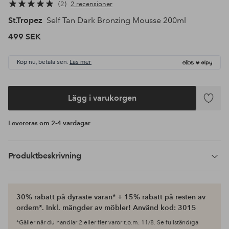
2
2 recensioner
St.Tropez
Self Tan Dark Bronzing Mousse 200ml
499 SEK
Köp nu, betala sen.
Läs mer
Lägg i varukorgen
Lägg
till
Levereras om 2-4 vardagar
i
favoriter
Produktbeskrivning
30% rabatt på dyraste varan* + 15% rabatt på resten av
ordern*. Inkl. mängder av möbler! Använd kod: 3015
*Gäller när du handlar 2 eller fler varor t.o.m. 11/8. Se fullständiga