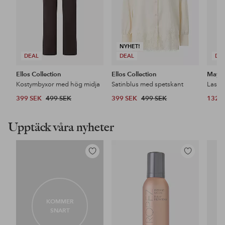
NYHET!
DEAL
DEAL
DE
Ellos Collection
Ellos Collection
Maybe
Kostymbyxor med hög midja
Satinblus med spetskant
399 SEK
499 SEK
399 SEK
499 SEK
132 
Upptäck våra nyheter
Lägg
Lägg
till
till
i
i
favoriter
favoriter
KOMMER
SNART